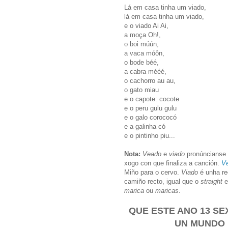
Lá em casa tinha um viado,
lá em casa tinha um viado,
e o viado Ai Ai,
a moça Oh!,
o boi múún,
a vaca móôn,
o bode béé,
a cabra mééé,
o cachorro au au,
o gato miau
e o capote: cocote
e o peru gulu gulu
e o galo corococó
e a galinha có
e o pintinho piu...
Nota:
Veado
e
viado
pronúncianse 
xogo con que finaliza a canción.
V
Miño para o cervo.
Viado
é unha re
camiño recto, igual que o
straight
e
marica
ou
maricas
.
QUE ESTE ANO 13
SE
UN MUNDO 