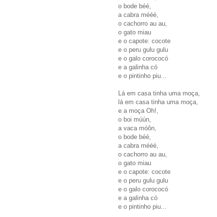
o bode béé,
a cabra mééé,
o cachorro au au,
o gato miau
e o capote: cocote
e o peru gulu gulu
e o galo corococó
e a galinha có
e o pintinho piu...
Lá em casa tinha uma moça,
lá em casa tinha uma moça,
e a moça Oh!,
o boi múún,
a vaca móôn,
o bode béé,
a cabra mééé,
o cachorro au au,
o gato miau
e o capote: cocote
e o peru gulu gulu
e o galo corococó
e a galinha có
e o pintinho piu...