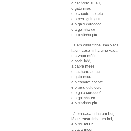
o cachorro au au,
o gato miau
e o capote: cocote
e o peru gulu gulu
e o galo corococó
e a galinha có
e o pintinho piu...
Lá em casa tinha uma vaca,
lá em casa tinha uma vaca
e a vaca móôn,
o bode béé,
a cabra mééé,
o cachorro au au,
o gato miau
e o capote: cocote
e o peru gulu gulu
e o galo corococó
e a galinha có
e o pintinho piu...
Lá em casa tinha um boi,
lá em casa tinha um boi,
e o boi múún,
a vaca móôn,