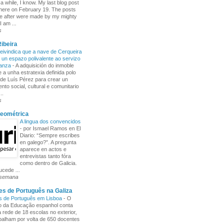
 a while, I know. My last blog post
here on February 19. The posts
e after were made by my mighty
I am ...
s
ibeira
ivindica que a nave de Cerqueira
 un espazo polivalente ao servizo
ñanza
-
A adquisición do inmoble
 a unha estratexia definida polo
de Luís Pérez para crear un
nto social, cultural e comunitario
..
s
Xeométrica
A lingua dos convencidos
-
por Ismael Ramos en El
Diario: “Sempre escribes
en galego?”. A pregunta
aparece en actos e
entrevistas tanto fóra
como dentro de Galicia.
cede ...
 semana
s de Português na Galiza
s de Português em Lisboa
-
O
io da Educação espanhol conta
rede de 18 escolas no exterior,
balham por volta de 650 docentes