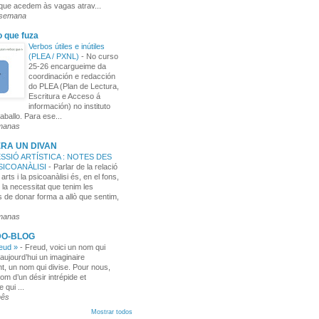
 que acedem às vagas atrav...
 semana
o que fuza
Verbos útiles e inútiles
(PLEA / PXNL)
-
No curso
25-26 encargueime da
coordinación e redacción
do PLEA (Plan de Lectura,
Escritura e Acceso á
información) no instituto
aballo. Para ese...
manas
RA UN DIVAN
SSIÓ ARTÍSTICA : NOTES DES
PSICOANÀLISI
-
Parlar de la relació
 arts i la psicoanàlisi és, en el fons,
 la necessitat que tenim les
 de donar forma a allò que sentim,
manas
DO-BLOG
reud »
-
Freud, voici un nom qui
aujourd’hui un imaginaire
t, un nom qui divise. Pour nous,
nom d’un désir intrépide et
e qui ...
mês
Mostrar todos