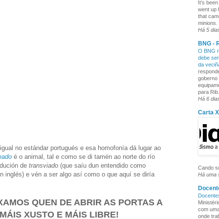
It’s been
went up 
that cam
minions. 
Há 5 dia
BNG - R
O BNG re
debe ser
da veci
responde
goberno 
equipame
para Rib.
Há 6 dia
Carta 
igual no estándar portugués e esa homofonía dá lugar ao
eado
é o animal, tal e como se di tamén ao norte do río
dución de
transviado
(que saíu dun entendido como
Cando su
n inglés) e vén a ser algo así como o que aquí se diría
Há uma
Docente
Docente
XAMOS QUEN DE ABRIR
AS PORTAS A
Ministér
com uma 
MÁIS XUSTO E MÁIS LIBRE!
onde tra