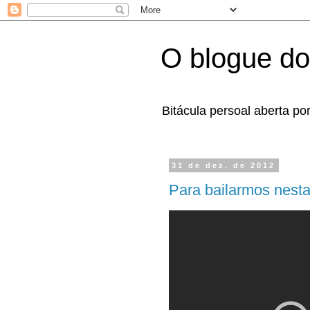
O blogue do
Bitácula persoal aberta po
31 de dez. de 2012
Para bailarmos nesta