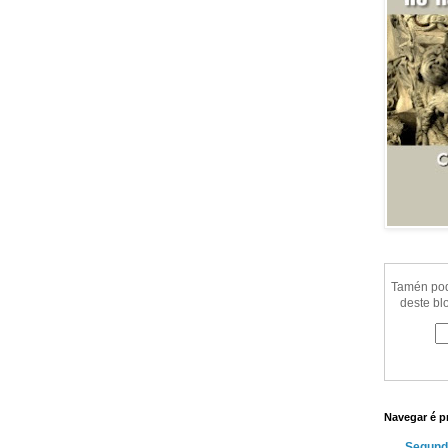
Tamén pode
deste bl
Navegar é p
Segund