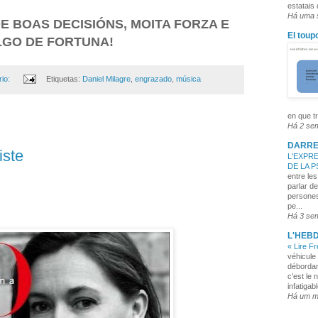
estatais
Há uma
E BOAS DECISIÓNS, MOITA FORZA E
El toup
LGO DE FORTUNA!
io:
Etiquetas:
Daniel Milagre
,
engrazado
,
música
en que tr
Há 2 se
DARRE
iste
L'EXPRE
DE LA 
entre les
parlar de
persones
pe...
Há 3 se
L'HEB
« Lire F
véhicule 
débordan
c’est le 
infatigabl
Há um 