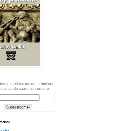
s subscribirte ás actualizacións
ogue pondo aquí o teu correo-e:
reciso:
a cita