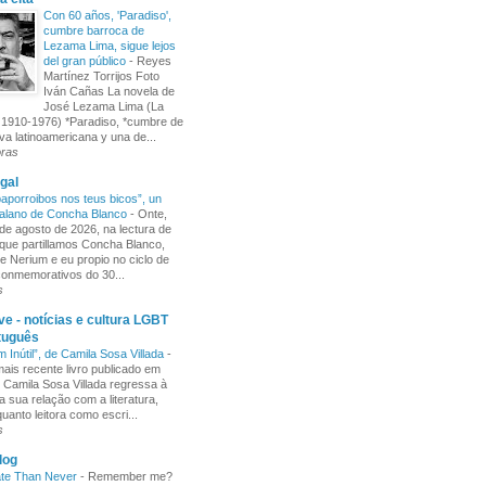
Con 60 años, 'Paradiso',
cumbre barroca de
Lezama Lima, sigue lejos
del gran público
-
Reyes
Martínez Torrijos Foto
Iván Cañas La novela de
José Lezama Lima (La
1910-1976) *Paradiso, *cumbre de
iva latinoamericana y una de...
oras
gal
aporroibos nos teus bicos”, un
alano de Concha Blanco
-
Onte,
de agosto de 2026, na lectura de
ue partillamos Concha Blanco,
e Nerium e eu propio no ciclo de
 conmemorativos do 30...
s
e - notícias e cultura LGBT
tuguês
m Inútil”, de Camila Sosa Villada
-
ais recente livro publicado em
, Camila Sosa Villada regressa à
a sua relação com a literatura,
uanto leitora como escri...
s
log
ate Than Never
-
Remember me?