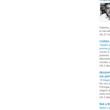
Habana, 
la narrat
Há 21 h
crebas.
“Apaño p
poema g
xoves 6 
poemas q
Alexandr
recitais
Há 2 dia
dezanov
em por
“A Viage
No seu m
Portugal
origem d
tanto enq
Há 2 dia
Not a B
Better L