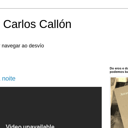
 Carlos Callón
r navegar ao desvío
Do eros e d
podemos bal
 noite