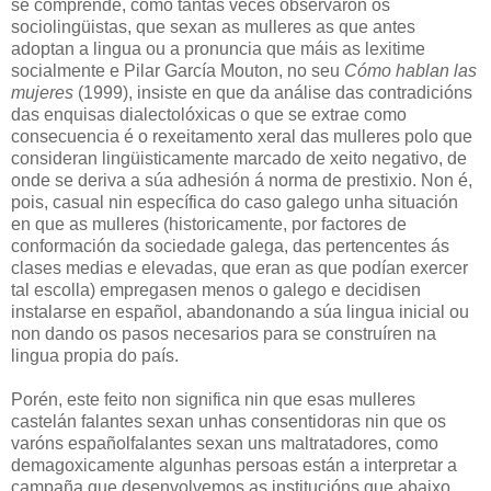
se comprende, como tantas veces observaron os
sociolingüistas, que sexan as mulleres as que antes
adoptan a lingua ou a pronuncia que máis as lexitime
socialmente e Pilar García Mouton, no seu
Cómo hablan las
mujeres
(1999), insiste en que da análise das contradicións
das enquisas dialectolóxicas o que se extrae como
consecuencia é o rexeitamento xeral das mulleres polo que
consideran lingüisticamente marcado de xeito negativo, de
onde se deriva a súa adhesión á norma de prestixio. Non é,
pois, casual nin específica do caso galego unha situación
en que as mulleres (historicamente, por factores de
conformación da sociedade galega, das pertencentes ás
clases medias e elevadas, que eran as que podían exercer
tal escolla) empregasen menos o galego e decidisen
instalarse en español, abandonando a súa lingua inicial ou
non dando os pasos necesarios para se construíren na
lingua propia do país.
Porén, este feito non significa nin que esas mulleres
castelán falantes sexan unhas consentidoras nin que os
varóns españolfalantes sexan uns maltratadores, como
demagoxicamente algunhas persoas están a interpretar a
campaña que desenvolvemos as institucións que abaixo