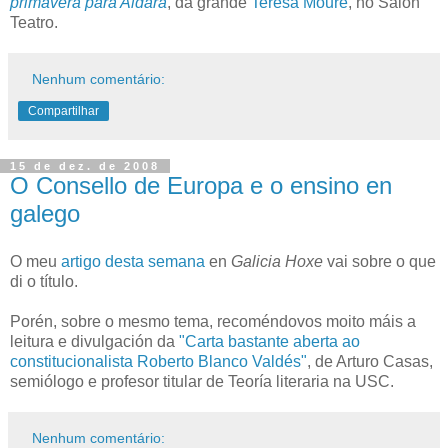
primavera para Aldara
, da grande
Teresa Moure
, no Salón
Teatro.
Nenhum comentário:
Compartilhar
15 de dez. de 2008
O Consello de Europa e o ensino en
galego
O meu
artigo desta semana
en
Galicia Hoxe
vai sobre o que
di o título.
Porén, sobre o mesmo tema, recoméndovos moito máis a
leitura e divulgación da
"Carta bastante aberta ao
constitucionalista Roberto Blanco Valdés"
, de Arturo Casas,
semiólogo e profesor titular de Teoría literaria na USC.
Nenhum comentário: