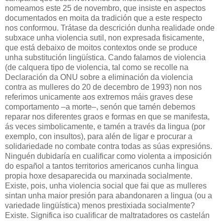
nomeamos este 25 de novembro, que insiste en aspectos
documentados en moita da tradición que a este respecto
nos conformou. Trátase da descrición dunha realidade onde
subxace unha violencia sutil, non expresada fisicamente,
que está debaixo de moitos contextos onde se produce
unha substitución lingüística. Cando falamos de violencia
(de calquera tipo de violencia, tal como se recolle na
Declaración da ONU sobre a eliminación da violencia
contra as mulleres do 20 de decembro de 1993) non nos
referimos unicamente aos extremos máis graves dese
comportamento –a morte–, senón que tamén debemos
reparar nos diferentes graos e formas en que se manifesta,
ás veces simbolicamente, e tamén a través da lingua (por
exemplo, con insultos), para alén de ligar e procurar a
solidariedade no combate contra todas as súas expresións.
Ninguén dubidaría en cualificar como violenta a imposición
do español a tantos territorios americanos cunha lingua
propia hoxe desaparecida ou marxinada socialmente.
Existe, pois, unha violencia social que fai que as mulleres
sintan unha maior presión para abandonaren a lingua (ou a
variedade lingüística) menos prestixiada socialmente?
Existe. Significa iso cualificar de maltratadores os castelán