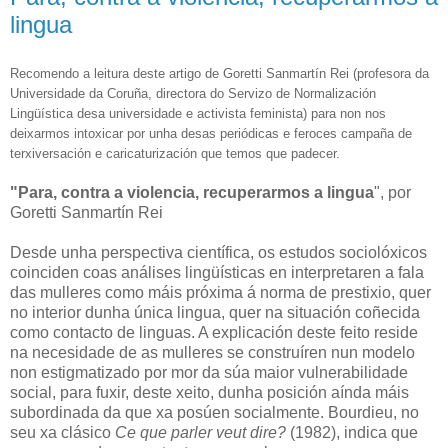
lingua
Recomendo a leitura deste artigo de Goretti Sanmartín Rei (profesora da
Universidade da Coruña, directora do Servizo de Normalización
Lingüística desa universidade e activista feminista) para non nos
deixarmos intoxicar por unha desas periódicas e feroces campaña de
terxiversación e caricaturización que temos que padecer.
"Para, contra a violencia, recuperarmos a lingua
", por
Goretti Sanmartín Rei
Desde unha perspectiva científica, os estudos sociolóxicos
coinciden coas análises lingüísticas en interpretaren a fala
das mulleres como máis próxima á norma de prestixio, quer
no interior dunha única lingua, quer na situación coñecida
como contacto de linguas. A explicación deste feito reside
na necesidade de as mulleres se construíren nun modelo
non estigmatizado por mor da súa maior vulnerabilidade
social, para fuxir, deste xeito, dunha posición aínda máis
subordinada da que xa posúen socialmente. Bourdieu, no
seu xa clásico
Ce que parler veut dire?
(1982), indica que