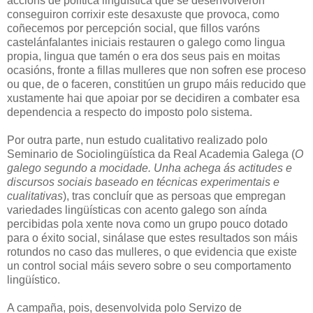
accións de política lingüística que se desenvolveron
conseguiron corrixir este desaxuste que provoca, como
coñecemos por percepción social, que fillos varóns
castelánfalantes iniciais restauren o galego como lingua
propia, lingua que tamén o era dos seus pais en moitas
ocasións, fronte a fillas mulleres que non sofren ese proceso
ou que, de o faceren, constitúen un grupo máis reducido que
xustamente hai que apoiar por se decidiren a combater esa
dependencia a respecto do imposto polo sistema.
Por outra parte, nun estudo cualitativo realizado polo
Seminario de Sociolingüística da Real Academia Galega (
O
galego segundo a mocidade. Unha achega ás actitudes e
discursos sociais baseado en técnicas experimentais e
cualitativas
), tras concluír que as persoas que empregan
variedades lingüísticas con acento galego son aínda
percibidas pola xente nova como un grupo pouco dotado
para o éxito social, sinálase que estes resultados son máis
rotundos no caso das mulleres, o que evidencia que existe
un control social máis severo sobre o seu comportamento
lingüístico.
A campaña, pois, desenvolvida polo Servizo de