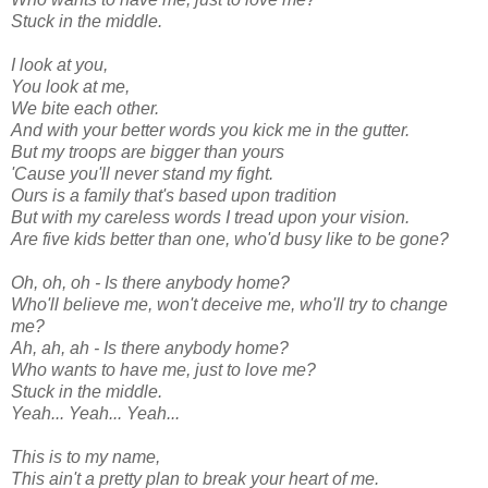
Stuck in the middle.
I look at you,
You look at me,
We bite each other.
And with your better words you kick me in the gutter.
But my troops are bigger than yours
'Cause you'll never stand my fight.
Ours is a family that's based upon tradition
But with my careless words I tread upon your vision.
Are five kids better than one, who'd busy like to be gone?
Oh, oh, oh - Is there anybody home?
Who'll believe me, won't deceive me, who'll try to change
me?
Ah, ah, ah - Is there anybody home?
Who wants to have me, just to love me?
Stuck in the middle.
Yeah... Yeah... Yeah...
This is to my name,
This ain't a pretty plan to break your heart of me.