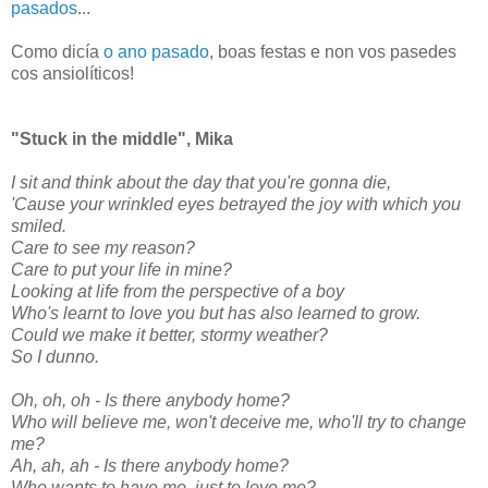
pasados
...
Como dicía
o ano pasado
, boas festas e non vos pasedes
cos ansiolíticos!
"Stuck in the middle", Mika
I sit and think about the day that you're gonna die,
'Cause your wrinkled eyes betrayed the joy with which you
smiled.
Care to see my reason?
Care to put your life in mine?
Looking at life from the perspective of a boy
Who's learnt to love you but has also learned to grow.
Could we make it better, stormy weather?
So I dunno.
Oh, oh, oh - Is there anybody home?
Who will believe me, won't deceive me, who'll try to change
me?
Ah, ah, ah - Is there anybody home?
Who wants to have me, just to love me?