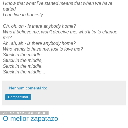
I know that what I've started means that when we have
parted
I can live in honesty.
Oh, oh, oh - Is there anybody home?
Who'll believe me, won't deceive me, who'll try to change
me?
Ah, ah, ah - Is there anybody home?
Who wants to have me, just to love me?
Stuck in the middle,
Stuck in the middle,
Stuck in the middle,
Stuck in the middle
...
Nenhum comentário:
Compartilhar
22 de dez. de 2008
O mellor zapatazo