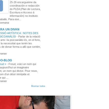
25-26 encargueime da
coordinación e redacción
do PLEA (Plan de Lectura,
Escritura e Acceso á
información) no instituto
aballo. Para ese...
 semana
RA UN DIVAN
SSIÓ ARTÍSTICA : NOTES DES
PSICOANÀLISI
-
Parlar de la relació
 arts i la psicoanàlisi és, en el fons,
 la necessitat que tenim les
 de donar forma a allò que sentim,
manas
DO-BLOG
reud »
-
Freud, voici un nom qui
aujourd’hui un imaginaire
t, un nom qui divise. Pour nous,
nom d’un désir intrépide et
e qui ...
manas
Mostrar todos