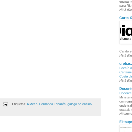
equipame
para Rib.
Há 3 dia
Carta 
Cando su
Há 5 dia
crebas.
Poesía n
Certame 
Costa d
Há 5 dia
Docente
Docente
Ministér
com uma 
Etiquetas:
A Mesa
,
Fernanda Tabarés
,
galego no ensino
,
onde tra
estatais
Há uma
El toup