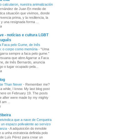
o calcularon, nuestra animalización
Fernández de Juan En medio de
tica situación que vivimos, donde
ivencia prima, y la resiliencia, la
 y una resignada forma ...
ia
e - notícias e cultura LGBT
tuguês
a Faca pelo Gume, de Inês
o: o corpo como memória
-
“Uma
garra sempre a faca pelo gume.”
 tsuana que abre Agarrar a Faca
e, de Inês Bernardo, anuncia
go o lugar ocupado pela...
ia
log
ate Than Never
-
Remember me?
 a while, I know. My last blog post
here on February 19. The posts
e after were made by my mighty
I am ...
s
ibeira
ivindica que a nave de Cerqueira
 un espazo polivalente ao servizo
ñanza
-
A adquisición do inmoble
 a unha estratexia definida polo
de Luís Pérez para crear un