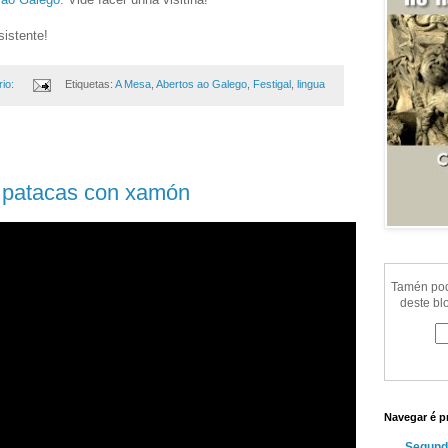
sistente!
io:
Etiquetas:
A Mesa
,
Abertos ao Galego
,
Festigal
,
lingua
de patacas con xamón
Tamén pode
deste bl
Navegar é p
Segund