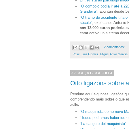
Entrevista ao psicólogo Migu
"O comboio podía ir até a 22
Grandeira"
, apuntan desde
S
"O tramo do accidente tiña o
século"
, explícanos Antonio R
aos 12.000 euros podería ev
estar activo un sistema dece
2 comentários:
Pose
,
Luis Gómez
,
Miguel Anxo García
27 de jul. de 2013
Oito ligazóns sobre a
Penduro aquí algunhas ligazóns que
comprendendo máis sobre o que est
xullo:
"O maquinista como novo Ma
"Todos podíamos haber ido en
"La canguro del maquinista"
,