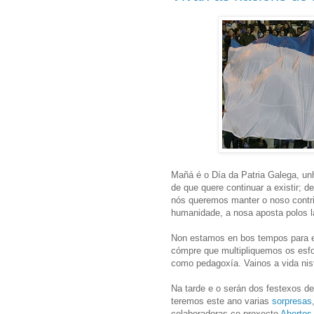
Mañá é o Día da Patria Galega, unh
de que quere continuar a existir; d
nós queremos manter o noso contri
humanidade, a nosa aposta polos l
Non estamos en bos tempos para es
cómpre que multipliquemos os esf
como pedagoxía. Vainos a vida nis
Na tarde e o serán dos festexos d
teremos este ano varias
sorpresas
colaboradoras co proxecto
Abertos