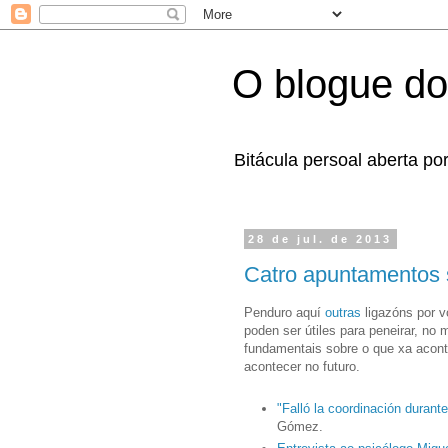
O blogue do
Bitácula persoal aberta po
28 de jul. de 2013
Catro apuntamentos 
Penduro aquí
outras
ligazóns por v
poden ser útiles para peneirar, no
fundamentais sobre o que xa acont
acontecer no futuro.
"Falló la coordinación durante
Gómez.