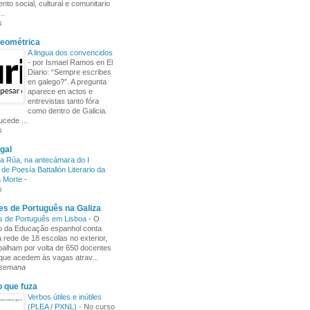
nto social, cultural e comunitario
..
s
Xeométrica
A lingua dos convencidos
-
por Ismael Ramos en El
Diario: “Sempre escribes
en galego?”. A pregunta
aparece en actos e
entrevistas tanto fóra
como dentro de Galicia.
cede ...
s
gal
a Rúa, na antecámara do I
de Poesía Battallón Literario da
a Morte
-
s
s de Português na Galiza
s de Português em Lisboa
-
O
io da Educação espanhol conta
rede de 18 escolas no exterior,
balham por volta de 650 docentes
 que acedem às vagas atrav...
 semana
o que fuza
Verbos útiles e inútiles
(PLEA / PXNL)
-
No curso