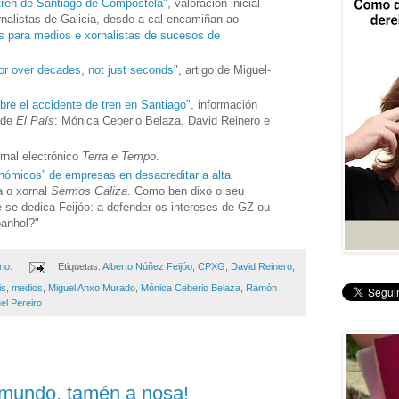
tren de Santiago de Compostela"
, valoración inicial
rnalistas de Galicia, desde a cal encamiñan ao
 para medios e xornalistas de sucesos de
or over decades, not just seconds"
, artigo de Miguel-
bre el accidente de tren en Santiago"
, información
s de
El País
: Mónica Ceberio Belaza, David Reinero e
ornal electrónico
Terra e Tempo
.
onómicos” de empresas en desacreditar a alta
a o xornal
Sermos Galiza
. Como ben dixo o seu
e se dedica Feijóo: a defender os intereses de GZ ou
panhol?"
io:
Etiquetas:
Alberto Núñez Feijóo
,
CPXG
,
David Reinero
,
is
,
medios
,
Miguel Anxo Murado
,
Mónica Ceberio Belaza
,
Ramón
l Pereiro
 mundo, tamén a nosa!