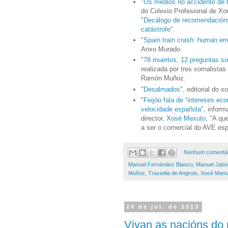
"Os medios no accidente de 
do Colexio Profesional de Xo
"Decálogo de recomendacións
catástrofe"
.
"Spain train crash: human err
Anxo Murado.
"78 muertos, 12 preguntas so
realizada por tres xornalista
Ramón Muñoz.
"Desalmados"
, editorial do x
"Feijóo fala de “intereses ec
velocidade española"
, inform
director,
Xosé Mexuto
, "A qu
a ser o comercial do AVE es
Nenhum comentár
Manuel Fernández Blanco
,
Manuel Jabo
Muñoz
,
Traxedia de Angrois
,
Xosé Manue
24 de jul. de 2013
Vivan as nacións do