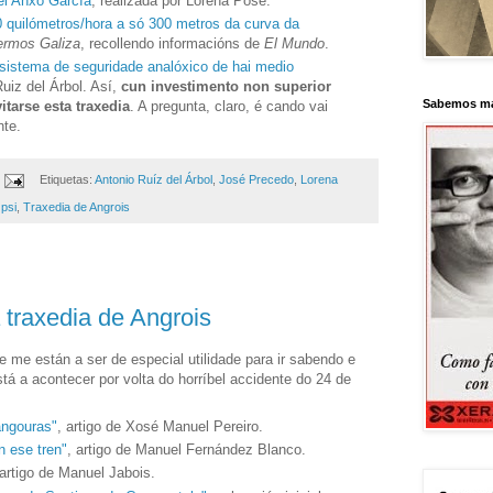
el Anxo García
, realizada por Lorena Pose.
0 quilómetros/hora a só 300 metros da curva da
ermos Galiza
, recollendo informacións de
El Mundo
.
 sistema de seguridade analóxico de hai medio
uiz del Árbol. Así,
cun investimento non superior
Sabemos má
itarse esta traxedia
. A pregunta, claro, é cando vai
nte.
Etiquetas:
Antonio Ruíz del Árbol
,
José Precedo
,
Lorena
,
psi
,
Traxedia de Angrois
 traxedia de Angrois
 me están a ser de especial utilidade para ir sabendo e
á a acontecer por volta do horríbel accidente do 24 de
ngouras"
, artigo de Xosé Manuel Pereiro.
 ese tren"
, artigo de Manuel Fernández Blanco.
 artigo de Manuel Jabois.