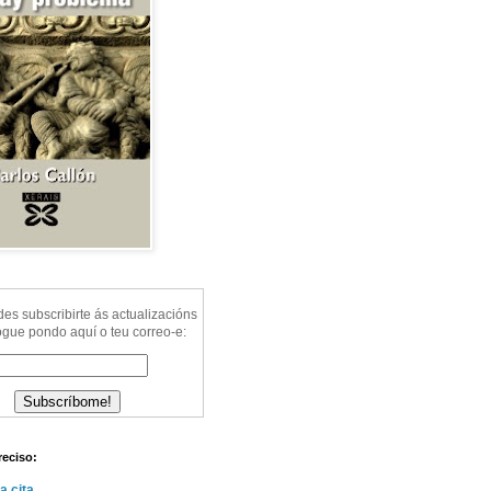
s subscribirte ás actualizacións
ogue pondo aquí o teu correo-e:
reciso:
a cita