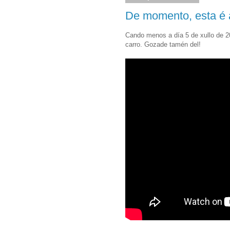
De momento, esta é 
Cando menos a día 5 de xullo de 
carro. Gozade tamén del!