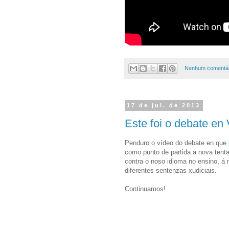
Nenhum comentár
17 de jul. de 2013
Este foi o debate en
Penduro o vídeo do debate en que
como punto de partida a nova tenta
contra o noso idioma no ensino, á 
diferentes sentenzas xudiciais.
Continuamos!