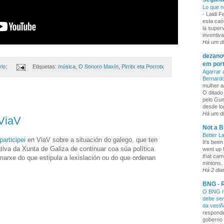
Lo que n
-
Laidi 
esta caó
la superv
inventiva
Há um d
dezanov
em por
io:
Etiquetas:
música
,
O Sonoro Maxín
,
Pirritx eta Porrotx
Agarrar 
Bernard
mulher a
O ditado
pelo Gum
desde lo
Há um d
 ViaV
Not a B
Better L
participei
en ViaV sobre a situación do galego, que ten
It’s been
tiva da Xunta de Galiza de continuar coa súa política
went up 
that cam
marxe do que estipula a lexislación ou do que ordenan
minions. 
Há 2 dia
BNG - R
O BNG re
debe ser
da veci
responde
goberno 