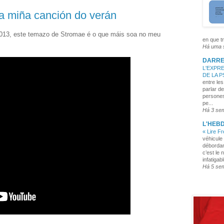
a miña canción do verán
2013, este temazo de Stromae é o que máis soa no meu
en que tr
Há uma
DARRE
L'EXPRE
DE LA 
entre les
parlar de
persones
pe...
Há 3 se
L'HEB
« Lire F
véhicule 
débordan
c’est le 
infatigabl
Há 5 se