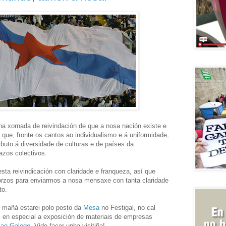
a xornada de reivindación de que a nosa nación existe e
e que, fronte os cantos ao individualismo e á uniformidade,
buto á diversidade de culturas e de países da
azos colectivos.
ta reivindicación con claridade e franqueza, así que
orzos para enviarmos a nosa mensaxe con tanta claridade
to.
e mañá estarei polo posto da
Mesa
no Festigal, no cal
, en especial a exposición de materiais de empresas
 ao Galego
. Vide facer unha visitiña!