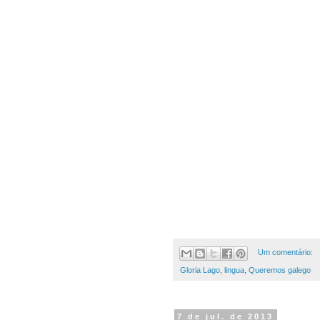
Um comentário:
Gloria Lago
,
lingua
,
Queremos galego
7 de jul. de 2013