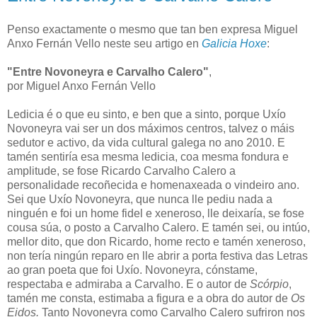
Penso exactamente o mesmo que tan ben expresa Miguel
Anxo Fernán Vello neste seu artigo en
Galicia Hoxe
:
"Entre Novoneyra e Carvalho Calero"
,
por Miguel Anxo Fernán Vello
Ledicia é o que eu sinto, e ben que a sinto, porque Uxío
Novoneyra vai ser un dos máximos centros, talvez o máis
sedutor e activo, da vida cultural galega no ano 2010. E
tamén sentiría esa mesma ledicia, coa mesma fondura e
amplitude, se fose Ricardo Carvalho Calero a
personalidade recoñecida e homenaxeada o vindeiro ano.
Sei que Uxío Novoneyra, que nunca lle pediu nada a
ninguén e foi un home fidel e xeneroso, lle deixaría, se fose
cousa súa, o posto a Carvalho Calero. E tamén sei, ou intúo,
mellor dito, que don Ricardo, home recto e tamén xeneroso,
non tería ningún reparo en lle abrir a porta festiva das Letras
ao gran poeta que foi Uxío. Novoneyra, cónstame,
respectaba e admiraba a Carvalho. E o autor de
Scórpio
,
tamén me consta, estimaba a figura e a obra do autor de
Os
Eidos.
Tanto Novoneyra como Carvalho Calero sufriron nos