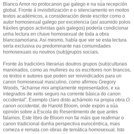
Blanco Amor no protocanon gai galego e na súa recepción
global. Fronte á invisibilización e o silenciamento en moitos
textos académicos, a consideración deste escritor como o
autor homosexual galego por excelencia (así asumido polos
fráxiles grupos activistas gais galegos) podería condicionar
unha lectura en chave homosexual de toda a obra
blancoamoriana. Así mesmo, había que ver se esta lectura
sería exclusiva ou predominante nas comunidades
homosexuais ou noutros (sub)grupos sociais.
Fronte ás tradicións literarias doutros grupos (sub)culturais
marxinados, como as mulleres ou os escritores non brancos,
os textos e autores que poden ser reivindicados para un
canon homosexual masculino, como afirmou Gregory
Woods, “áchanse moi amplamente representados, e xa
integrados de xeito seguro na corrente básica do canon
occidental”. Exemplo claro disto achámolo na propia obra
O
canon occidental
, de Harold Bloom, onde expón a súa
opinión sobre a Escola do Resentimento de que antes
falamos. Este libro de Bloom non fai máis que reafirmar o
canon tradicional dunha perspectiva eurocéntrica, mais
comeza e remata con obras de temática homosexual. Isto