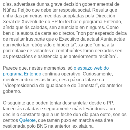
días, advertíase dunha grave decisión gobernamental de
Núñez Feijóo que debe ter resposta social. Resulta que
unha das primeiras medidas adoptadas pola Dirección
Xeral de Xuventude do PP foi fechar o programa Entendo,
aínda que ás caladas, sen anuncialo en ningures. Como
ben di a autora da carta ao director, "non por esperado deixa
de resultar frustrante que o Executivo da actual Xunta actúe
dun xeito tan retrógrado e hipócrita", xa que "unha alta
porcentaxe de votantes e contribuíntes foron deixados sen
as prestacións e asistencia que anteriormente recibían".
Parece que, nestes momentos, só
o espazo web do
programa Entendo
continúa operativo. Curiosamente,
mentres redixo estas liñas, nesa páxina fálase da
"Vicepresidencia da Igualdade e do Benestar", do anterior
goberno.
O seguinte que poden tentar desmantelar desde o PP,
tamén ás caladas e seguramente máis levándoos a un
declinio constante que a un feche dun día para outro, son os
centros
Quérote
, que tamén puxo en marcha esa área
xestionada polo BNG na anterior lexislatura.