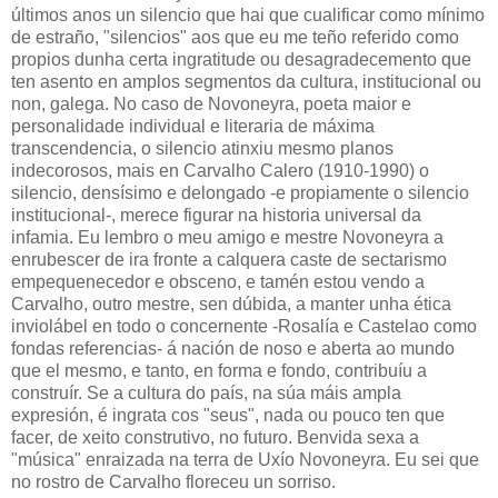
últimos anos un silencio que hai que cualificar como mínimo
de estraño, "silencios" aos que eu me teño referido como
propios dunha certa ingratitude ou desagradecemento que
ten asento en amplos segmentos da cultura, institucional ou
non, galega. No caso de Novoneyra, poeta maior e
personalidade individual e literaria de máxima
transcendencia, o silencio atinxiu mesmo planos
indecorosos, mais en Carvalho Calero (1910-1990) o
silencio, densísimo e delongado -e propiamente o silencio
institucional-, merece figurar na historia universal da
infamia. Eu lembro o meu amigo e mestre Novoneyra a
enrubescer de ira fronte a calquera caste de sectarismo
empequenecedor e obsceno, e tamén estou vendo a
Carvalho, outro mestre, sen dúbida, a manter unha ética
inviolábel en todo o concernente -Rosalía e Castelao como
fondas referencias- á nación de noso e aberta ao mundo
que el mesmo, e tanto, en forma e fondo, contribuíu a
construír. Se a cultura do país, na súa máis ampla
expresión, é ingrata cos "seus", nada ou pouco ten que
facer, de xeito construtivo, no futuro. Benvida sexa a
"música" enraizada na terra de Uxío ­Novoneyra. Eu sei que
no rostro de Carvalho floreceu un sorriso.