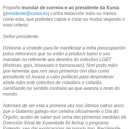
Propoño
inundar de correos-e ao presidente da Xunta
(
presidente@xunta.es
) cunha redacción máis ou menos
como esta, que podedes copiar e colar ou mudar segundo o
voso criterio:
Señor presidente:
Diríxome a vostede para lle manifestar a miña preocupación
polos retrocesos que se están a producir baixo o seu
mandato no referente aos dereitos do colectivo LGBT
(lésbicas, gais, bisexuais e transexuais). Non podo máis
que lamentar que nos seus primeiros cen días como
presidente só levase a cabo políticas para desprotexer
aínda máis este colectivo de cidadáns e cidadás,
camiñando no sentido contrario ao que avanza o resto do
mundo.
Ademais de ser esta a primeira vez nos últimos catros anos
que o Goberno galego non celebra oficialmente o Día do
Orgullo, acabo de saber que unha das primeiras medidas da
Dirección Xeral de Xuventude foi fechar o programa
Entendo, sen dar explicacións de ningún tipo. Reclámolle