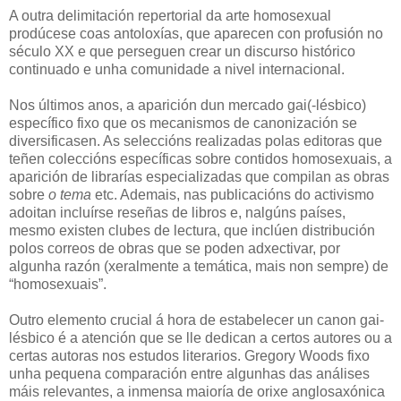
A outra delimitación repertorial da arte homosexual
prodúcese coas antoloxías, que aparecen con profusión no
século XX e que perseguen crear un discurso histórico
continuado e unha comunidade a nivel internacional.
Nos últimos anos, a aparición dun mercado gai(-lésbico)
específico fixo que os mecanismos de canonización se
diversificasen. As seleccións realizadas polas editoras que
teñen coleccións específicas sobre contidos homosexuais, a
aparición de librarías especializadas que compilan as obras
sobre
o tema
etc. Ademais, nas publicacións do activismo
adoitan incluírse reseñas de libros e, nalgúns países,
mesmo existen clubes de lectura, que inclúen distribución
polos correos de obras que se poden adxectivar, por
algunha razón (xeralmente a temática, mais non sempre) de
“homosexuais”.
Outro elemento crucial á hora de estabelecer un canon gai-
lésbico é a atención que se lle dedican a certos autores ou a
certas autoras nos estudos literarios. Gregory Woods fixo
unha pequena comparación entre algunhas das análises
máis relevantes, a inmensa maioría de orixe anglosaxónica