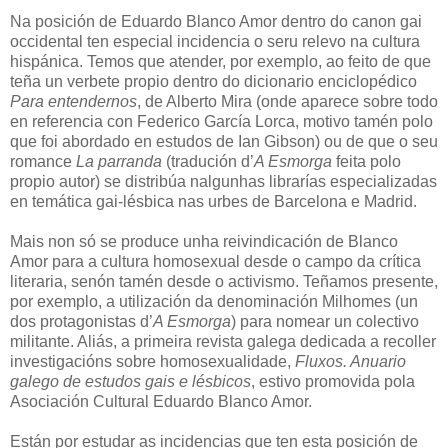
Na posición de Eduardo Blanco Amor dentro do canon gai
occidental ten especial incidencia o seru relevo na cultura
hispánica. Temos que atender, por exemplo, ao feito de que
teña un verbete propio dentro do dicionario enciclopédico
Para entendernos
, de Alberto Mira (onde aparece sobre todo
en referencia con Federico García Lorca, motivo tamén polo
que foi abordado en estudos de Ian Gibson) ou de que o seu
romance
La parranda
(tradución d’
A Esmorga
feita polo
propio autor) se distribúa nalgunhas librarías especializadas
en temática gai-lésbica nas urbes de Barcelona e Madrid.
Mais non só se produce unha reivindicación de Blanco
Amor para a cultura homosexual desde o campo da crítica
literaria, senón tamén desde o activismo. Teñamos presente,
por exemplo, a utilización da denominación Milhomes (un
dos protagonistas d’
A Esmorga
) para nomear un colectivo
militante. Aliás, a primeira revista galega dedicada a recoller
investigacións sobre homosexualidade,
Fluxos. Anuario
galego de estudos gais e lésbicos
, estivo promovida pola
Asociación Cultural Eduardo Blanco Amor.
Están por estudar as incidencias que ten esta posición de