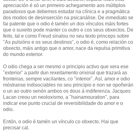
apreciación é só un primeiro achegamento aos múltiplos
paradoxos que debemos estudar na clínica e a pragmática
dos modos de desinserción na psicanálise. De inmediato se
fai patente que o odio é tamén un dos vínculos máis fortes
que o suxeito pode manter co outro e cos seus obxectos. De
feito, tal e como Freud sinalou no seu texto princeps sobre
"As pulsións e os seus destinos", o odio é, como relación co
obxecto, máis antigo que o amor, nace da repulsa primitiva
do mundo exterior.
O odio chega a ser mesmo o principio activo que xera ese
"exterior" a partir dun rexeitamento orixinal que trazará as
fronteiras, sempre vacilantes, co "interior". Así, amor e odio
móstranse indisociables no seu principio e non se opoñerán
o un ao outro senón ambos os dous á indiferenza. Jacques
Lacan creou un neoloxismo, a "hainamouration", para
indicar ese punto crucial de reversibilidade do amor e o
odio.
Entón, o odio é tamén un vínculo co obxecto. Hai que
precisar cal.