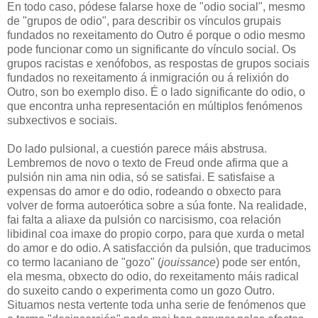
En todo caso, pódese falarse hoxe de "odio social", mesmo
de "grupos de odio", para describir os vínculos grupais
fundados no rexeitamento do Outro é porque o odio mesmo
pode funcionar como un significante do vínculo social. Os
grupos racistas e xenófobos, as respostas de grupos sociais
fundados no rexeitamento á inmigración ou á relixión do
Outro, son bo exemplo diso. É o lado significante do odio, o
que encontra unha representación en múltiplos fenómenos
subxectivos e sociais.
Do lado pulsional, a cuestión parece máis abstrusa.
Lembremos de novo o texto de Freud onde afirma que a
pulsión nin ama nin odia, só se satisfai. E satisfaise a
expensas do amor e do odio, rodeando o obxecto para
volver de forma autoerótica sobre a súa fonte. Na realidade,
fai falta a aliaxe da pulsión co narcisismo, coa relación
libidinal coa imaxe do propio corpo, para que xurda o metal
do amor e do odio. A satisfacción da pulsión, que traducimos
co termo lacaniano de "gozo" (
jouissance
) pode ser entón,
ela mesma, obxecto do odio, do rexeitamento máis radical
do suxeito cando o experimenta como un gozo Outro.
Situamos nesta vertente toda unha serie de fenómenos que