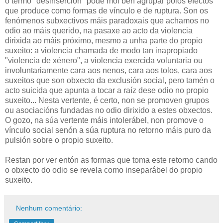
o termo "desinserción" pode moi ben agrupar polos efectos
que produce como formas de vínculo e de ruptura. Son os
fenómenos subxectivos máis paradoxais que achamos no
odio ao máis querido, na pasaxe ao acto da violencia
dirixida ao máis próximo, mesmo a unha parte do propio
suxeito: a violencia chamada de modo tan inapropiado
"violencia de xénero", a violencia exercida voluntaria ou
involuntariamente cara aos nenos, cara aos tolos, cara aos
suxeitos que son obxecto da exclusión social, pero tamén o
acto suicida que apunta a tocar a raíz dese odio no propio
suxeito... Nesta vertente, é certo, non se promoven grupos
ou asociacións fundadas no odio dirixido a estes obxectos.
O gozo, na súa vertente máis intolerábel, non promove o
vínculo social senón a súa ruptura no retorno máis puro da
pulsión sobre o propio suxeito.
Restan por ver entón as formas que toma este retorno cando
o obxecto do odio se revela como inseparábel do propio
suxeito.
Nenhum comentário: