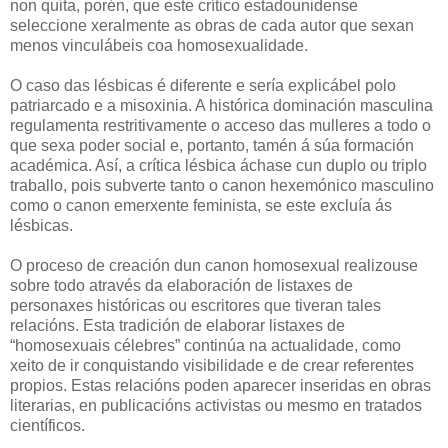
non quita, porén, que este crítico estadounidense
seleccione xeralmente as obras de cada autor que sexan
menos vinculábeis coa homosexualidade.
O caso das lésbicas é diferente e sería explicábel polo
patriarcado e a misoxinia. A histórica dominación masculina
regulamenta restritivamente o acceso das mulleres a todo o
que sexa poder social e, portanto, tamén á súa formación
académica. Así, a crítica lésbica áchase cun duplo ou triplo
traballo, pois subverte tanto o canon hexemónico masculino
como o canon emerxente feminista, se este excluía ás
lésbicas.
O proceso de creación dun canon homosexual realizouse
sobre todo através da elaboración de listaxes de
personaxes históricas ou escritores que tiveran tales
relacións. Esta tradición de elaborar listaxes de
“homosexuais célebres” continúa na actualidade, como
xeito de ir conquistando visibilidade e de crear referentes
propios. Estas relacións poden aparecer inseridas en obras
literarias, en publicacións activistas ou mesmo en tratados
científicos.