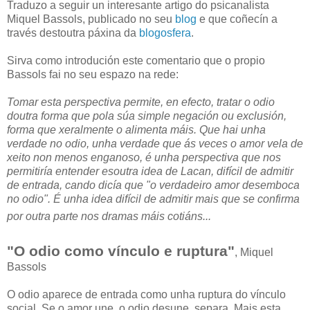
Traduzo a seguir un interesante artigo do psicanalista
Miquel Bassols, publicado no seu
blog
e que coñecín a
través destoutra páxina da
blogosfera
.
Sirva como introdución este comentario que o propio
Bassols fai no seu espazo na rede:
Tomar esta perspectiva permite, en efecto, tratar o odio
doutra forma que pola súa simple negación ou exclusión,
forma que xeralmente o alimenta máis. Que hai unha
verdade no odio, unha verdade que ás veces o amor vela
de
xeito non menos enganoso, é unha perspectiva que nos
permitiría entender esoutra idea de Lacan, difícil de admitir
de entrada, cando dicía que "o verdadeiro amor desemboca
no odio". É unha idea difícil de admitir mais que se confirma
por outra parte nos dramas máis cotiáns...
"O odio como vínculo e ruptura"
, Miquel
Bassols
O odio aparece de entrada como unha ruptura do vínculo
social. Se o amor une, o odio desune, separa. Mais esta