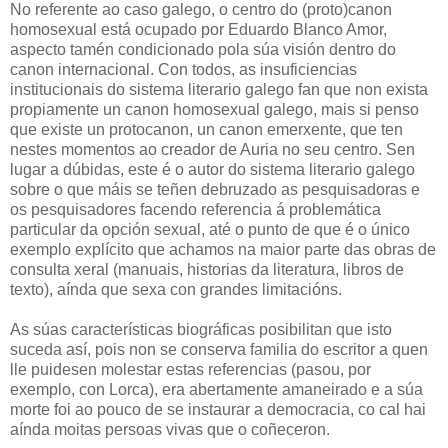
No referente ao caso galego, o centro do (proto)canon
homosexual está ocupado por Eduardo Blanco Amor,
aspecto tamén condicionado pola súa visión dentro do
canon internacional. Con todos, as insuficiencias
institucionais do sistema literario galego fan que non exista
propiamente un canon homosexual galego, mais si penso
que existe un protocanon, un canon emerxente, que ten
nestes momentos ao creador de Auria no seu centro. Sen
lugar a dúbidas, este é o autor do sistema literario galego
sobre o que máis se teñen debruzado as pesquisadoras e
os pesquisadores facendo referencia á problemática
particular da opción sexual, até o punto de que é o único
exemplo explícito que achamos na maior parte das obras de
consulta xeral (manuais, historias da literatura, libros de
texto), aínda que sexa con grandes limitacións.
As súas características biográficas posibilitan que isto
suceda así, pois non se conserva familia do escritor a quen
lle puidesen molestar estas referencias (pasou, por
exemplo, con Lorca), era abertamente amaneirado e a súa
morte foi ao pouco de se instaurar a democracia, co cal hai
aínda moitas persoas vivas que o coñeceron.