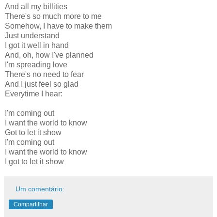
And all my billities
There's so much more to me
Somehow, I have to make them
Just understand
I got it well in hand
And, oh, how I've planned
I'm spreading love
There's no need to fear
And I just feel so glad
Everytime I hear:
I'm coming out
I want the world to know
Got to let it show
I'm coming out
I want the world to know
I got to let it show
Um comentário:
Compartilhar