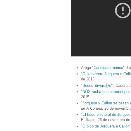
Artigo
"Candidato marica"
,
La
"O bico entre Jorquera e Call
de 2015.
"Besos 'divers@s'"
, Cadena 
"NÓS racha con estereotipo
2015.
"Jorquera y Callón se besan 
de A Coruña
, 26 de novembr
"El beso electoral de Jorquer
EsRadio, 26 de novembro de
"O bico de Jorquera e Callón"