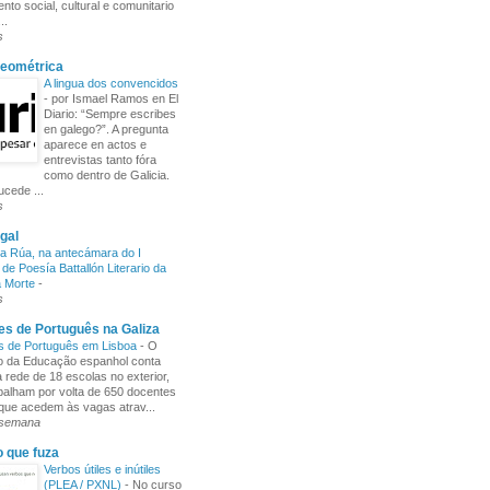
nto social, cultural e comunitario
..
s
Xeométrica
A lingua dos convencidos
-
por Ismael Ramos en El
Diario: “Sempre escribes
en galego?”. A pregunta
aparece en actos e
entrevistas tanto fóra
como dentro de Galicia.
cede ...
s
gal
a Rúa, na antecámara do I
de Poesía Battallón Literario da
a Morte
-
s
s de Português na Galiza
s de Português em Lisboa
-
O
io da Educação espanhol conta
rede de 18 escolas no exterior,
balham por volta de 650 docentes
 que acedem às vagas atrav...
 semana
o que fuza
Verbos útiles e inútiles
(PLEA / PXNL)
-
No curso