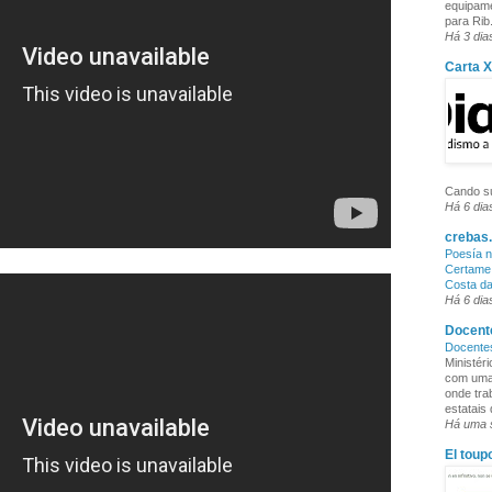
equipame
para Rib.
Há 3 dia
Carta 
Cando su
Há 6 dia
crebas.
Poesía n
Certame 
Costa d
Há 6 dia
Docente
Docente
Ministér
com uma 
onde tra
estatais
Há uma
El toup