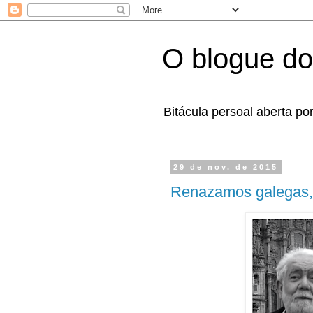
O blogue do
Bitácula persoal aberta po
29 de nov. de 2015
Renazamos galegas,