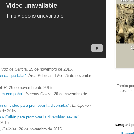
 Voz de Galicia
, 25 de novembro de 2015.
ón dá que falar"
, Área Pública - TVG, 26 de novembro
Tamén pode
SER, 26 de novembro de 2015.
deste bl
s en campaña"
,
Sermos Galiza
, 26 de novembro de
en un vídeo para promover la diversidad"
,
La Opinión
o de 2015.
a y Callón para promover la diversidad sexual"
,
 2015.
Navegar é p
,
Galiciaé
, 26 de novembro de 2015.
Segund