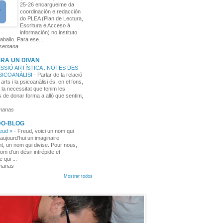
25-26 encargueime da
coordinación e redacción
do PLEA (Plan de Lectura,
Escritura e Acceso á
información) no instituto
aballo. Para ese...
 semana
RA UN DIVAN
SSIÓ ARTÍSTICA : NOTES DES
PSICOANÀLISI
-
Parlar de la relació
 arts i la psicoanàlisi és, en el fons,
 la necessitat que tenim les
 de donar forma a allò que sentim,
manas
DO-BLOG
reud »
-
Freud, voici un nom qui
aujourd’hui un imaginaire
t, un nom qui divise. Pour nous,
nom d’un désir intrépide et
e qui ...
manas
Mostrar todos