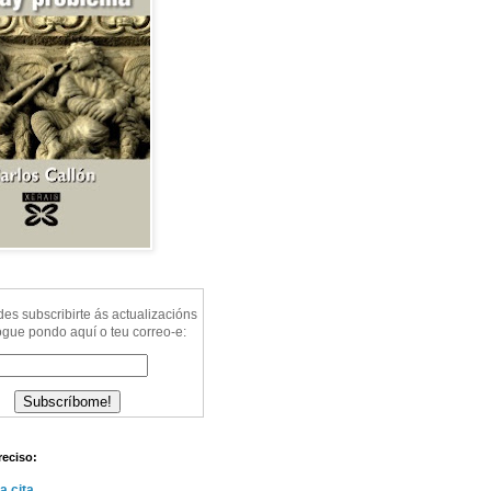
s subscribirte ás actualizacións
ogue pondo aquí o teu correo-e:
reciso:
a cita