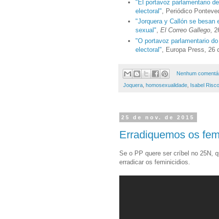
"El portavoz parlamentario d
electoral"
, Periódico Ponteve
"Jorquera y Callón se besan e
sexual"
,
El Correo Gallego
, 
"O portavoz parlamentario d
electoral"
, Europa Press, 26
Nenhum comentár
Joquera
,
homosexualidade
,
Isabel Risc
25 de nov. de 2015
Erradiquemos os femi
Se o PP quere ser críbel no 25N, q
erradicar os feminicidios.