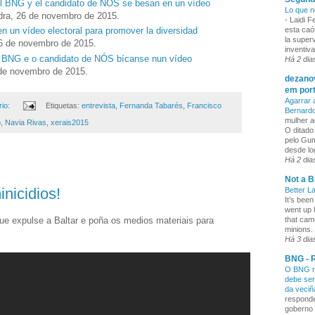
el BNG y el candidato de NÓS se besan en un vídeo
Lo que n
dra, 26 de novembro de 2015.
-
Laidi 
esta caó
n un vídeo electoral para promover la diversidad
la superv
26 de novembro de 2015.
inventiva
o BNG e o candidato de NÓS bícanse nun vídeo
Há 2 dia
 de novembro de 2015.
dezanov
em por
Agarrar 
io:
Etiquetas:
entrevista
,
Fernanda Tabarés
,
Francisco
Bernard
mulher a
o
,
Navia Rivas
,
xerais2015
O ditado
pelo Gum
desde lo
Há 2 dia
Not a B
nicidios!
Better L
It’s been
went up 
ue expulse a Baltar e poña os medios materiais para
that cam
minions. 
Há 3 dia
BNG - R
O BNG re
debe ser
da veci
responde
goberno 