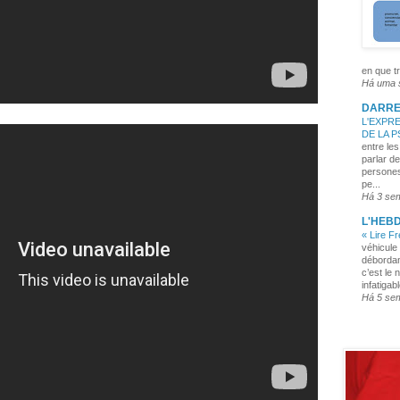
en que tr
Há uma
DARRE
L'EXPRE
DE LA 
entre les
parlar de
persones
pe...
Há 3 se
L'HEB
« Lire F
véhicule 
débordan
c’est le 
infatigabl
Há 5 se