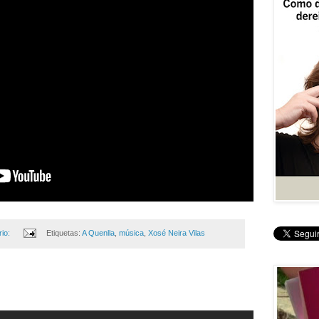
io:
Etiquetas:
A Quenlla
,
música
,
Xosé Neira Vilas