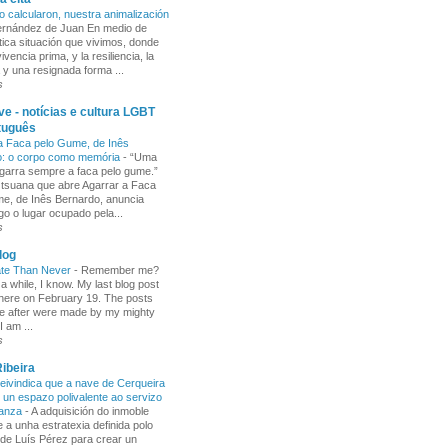
o calcularon, nuestra animalización
Fernández de Juan En medio de
tica situación que vivimos, donde
ivencia prima, y la resiliencia, la
 y una resignada forma ...
s
e - notícias e cultura LGBT
tuguês
a Faca pelo Gume, de Inês
o: o corpo como memória
-
“Uma
garra sempre a faca pelo gume.”
 tsuana que abre Agarrar a Faca
e, de Inês Bernardo, anuncia
go o lugar ocupado pela...
s
log
ate Than Never
-
Remember me?
 a while, I know. My last blog post
here on February 19. The posts
e after were made by my mighty
I am ...
s
ibeira
ivindica que a nave de Cerqueira
 un espazo polivalente ao servizo
ñanza
-
A adquisición do inmoble
 a unha estratexia definida polo
de Luís Pérez para crear un