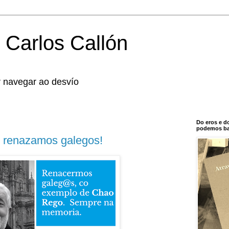
 Carlos Callón
r navegar ao desvío
Do eros e d
podemos bal
 renazamos galegos!