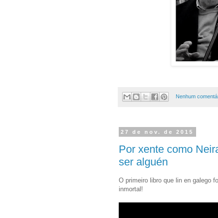
Nenhum comentár
27 de nov. de 2015
Por xente como Neira
ser alguén
O primeiro libro que lin en galego f
inmortal!