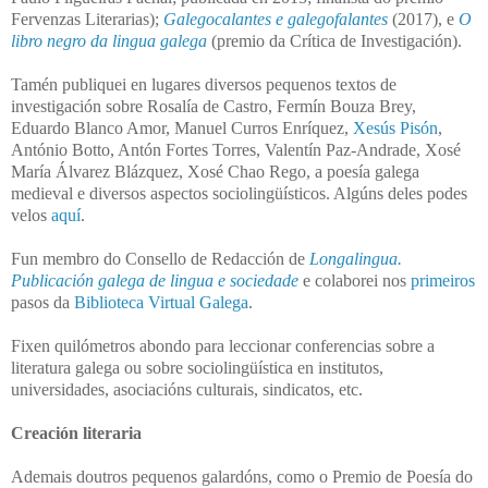
Fervenzas Literarias);
Galegocalantes e galegofalantes
(2017), e
O
libro negro da lingua galega
(premio da Crítica de Investigación).
Tamén publiquei en lugares diversos pequenos textos de
investigación sobre Rosalía de Castro, Fermín Bouza Brey,
Eduardo Blanco Amor, Manuel Curros Enríquez,
Xesús Pisón
,
António Botto, Antón Fortes Torres, Valentín Paz-Andrade, Xosé
María Álvarez Blázquez, Xosé Chao Rego, a poesía galega
medieval e diversos aspectos sociolingüísticos. Algúns deles podes
velos
aquí
.
Fun membro do Consello de Redacción de
Longalingua.
Publicación galega de lingua e sociedade
e colaborei nos
primeiros
pasos da
Biblioteca Virtual Galega
.
Fixen quilómetros abondo para leccionar conferencias sobre a
literatura galega ou sobre sociolingüística en institutos,
universidades, asociacións culturais, sindicatos, etc.
Creación literaria
Ademais doutros pequenos galardóns, como o Premio de Poesía do