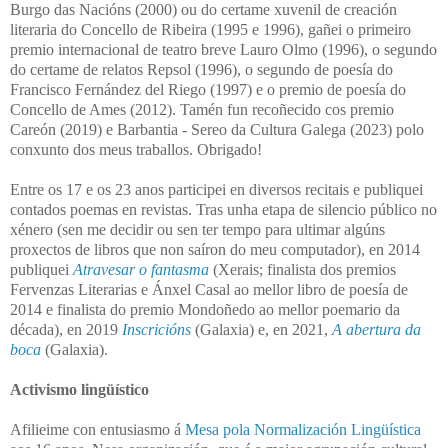
Burgo das Nacións (2000) ou do certame xuvenil de creación
literaria do Concello de Ribeira (1995 e 1996), gañei o primeiro
p
remio internacional de teatro breve Lauro Olmo (1996), o segundo
do certame de relatos Repsol (1996), o segundo de poesía do
Francisco Fernández del Riego (1997) e o premio de poesía do
Concello de Ames (2012). Tamén fun recoñecido cos premio
Careón (2019) e Barbantia - Sereo da Cultura Galega (2023) polo
conxunto dos meus traballos. Obrigado!
Entre os 17 e os 23 anos participei en diversos recitais e publiquei
contados poemas en revistas. Tras unha etapa de silencio público no
xénero (sen me decidir ou sen ter tempo para ultimar algúns
proxectos de libros que non saíron do meu computador), en 2014
publiquei
Atravesar o fantasma
(Xerais; finalista dos premios
Fervenzas Literarias e Ánxel Casal ao mellor libro de poesía de
2014 e finalista do premio Mondoñedo ao mellor poemario da
década), en 2019
Inscricións
(Galaxia) e, en 2021,
A abertura da
boca
(Galaxia).
Activismo lingüístico
Afilieime con entusiasmo á
Mesa pola Normalización Lingüística