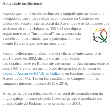
Actividade institucional
Supoño que non é errado incluír nesta epígrafe que me elixiron o
delegado europeo para redixir as conclusións da Comisión de
Cultura do Festival
Internacional da Xuventude e os Estudantes que
se desenvolveu na Habana e
n 1997. O que digo a
seguir non é nada “institucional”, mais, como está
vencellado, quero sinalar que a participación
nese
evento foi moi importante na miña vida.
Fun concelleiro nacionalista na miña vila natal entre xaneiro de
2001 e xuño de 2002, disque o máis novo elixido
democraticamente en Ribeira até ese momento. Así mesmo, entre os
anos 1997 e 2002 fun membro por designación parlamentar do
Consello Asesor de RTVE en Galiza
e, en funcións, do Consello
Asesor da RTVG.
Tamén fun candidato ao Congreso nunhas
campañas intensas nos anos 2015 e 2016.
Aliás, participei na redacción do Plan xeral de normalización da
lingua galega, promovido polo Goberno galego e aprobado por
unanimidade do Parlamento en setembro de 2004.