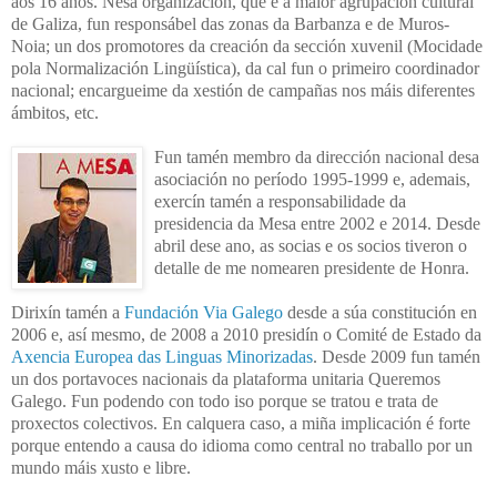
aos 16 anos. Nesa organización, que é a maior agrupación cultural
de Galiza, fun responsábel das zonas da Barbanza e de Muros-
Noia; un dos promotores da creación da sección xuvenil (Mocidade
pola Normalización Lingüística), da cal fun o primeiro coordinador
nacional; encargueime da xestión de campañas nos máis diferentes
ámbitos, etc.
Fun tamén membro da dirección nacional desa
asociación no período 1995-1999 e, ademais,
exercín tamén a responsabilidade da
presidencia da Mesa entre 2002 e 2014. Desde
abril dese ano, as socias e os socios tiveron o
detalle de me nomearen presidente de Honra.
Dirixín
tamén a
Fundación Via Galego
desde a súa constitución en
2006
e, así mesmo, de 2008 a 2010 presidín o Comité de Estado da
Axencia Europea das Linguas Minorizadas
. Desde 2009 fun tamén
un dos portavoces nacionais da plataforma unitaria Queremos
Galego. Fun podendo con todo iso porque se tratou e trata de
proxectos colectivos. En calquera caso, a miña implicación é forte
porque entendo a causa do idioma como central no traballo por un
mundo máis xusto e libre.