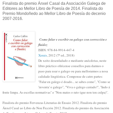
Finalista do premio Ánxel Casal da Asociación Galega de
Editores ao Mellor Libro de Poesía de 2014. Finalista do
Premio Mondoñedo ao Mellor Libro de Poesía do decenio
2007-2016.
Como falar e escribir en galego con corrección e
fluidez
ISBN: 978-84-9914-447-4
Xerais
, 2012 (7ª ed., 2018)
De xeito desenfadado e mediante anécdotas, neste
libro práctico ofrécense consellos para darmos o
paso para usar o galego ou para mellorarmos a nosa
calidade lingüística. Componse de catro partes:
"Falar en galego é doado... se sabes como", "Como se
'inventa' o galego", "Viva o galego cerrado!", "Indo á
fonte limpa. As escollas normativas" e "Non mates o rato (que non ten culpa)".
Finalista do premio Fervenzas Literarias de Ensaio 2012. Finalista do premio
Ánxel Casal ao Libro de Non Ficción 2012. Finalista do premio da Asociación