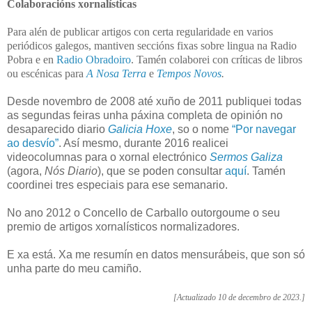
Colaboracións xornalísticas
Para alén de publicar artigos con certa regularidade en varios
periódicos galegos, mantiven seccións fixas sobre lingua na Radio
Pobra e en
Radio Obradoiro
. Tamén colaborei con críticas de libros
ou escénicas para
A Nosa Terra
e
Tempos Novos
.
Desde novembro de 2008 até xuño de 2011 publiquei todas
as segundas feiras unha páxina completa de opinión no
desaparecido diario
Galicia Hoxe
, so o nome
“Por navegar
ao desvío”
. Así mesmo, durante 2016 realicei
videocolumnas para o xornal electrónico
Sermos Galiza
(agora,
Nós Diario
), que se poden consultar
aquí
. Tamén
coordinei tres especiais para ese semanario.
No ano 2012 o Concello de Carballo outorgoume o seu
premio de artigos xornalísticos normalizadores.
E xa está. Xa me resumín en datos mensurábeis, que son só
unha parte do meu camiño.
[Actualizado 10 de decembro de 2023.]