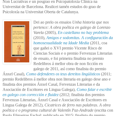
Non Lucrativas e un posgrao en Psicopatoloxía Clínica na
Universitat de Barcelona. Realicei tamén estudos do grao de
Psicoloxía na Universitat Oberta de Catalunya.
Dei ao prelo os ensaios
Unha historia que nos
pertence: A obra poética en galego de Lorenzo
Varela
(2005),
En castellano no hay problema
(2010),
Amigos e sodomitas. A configuración da
homosexualidade na Idade Media
(2011, coa
que gañei o XVI premio Vicente Risco de
Ciencias Sociais e o premio Fervenzas Literarias
de ensaio, e foi primeira finalista no premio
Redelibros á mellor obra de non ficción en
galego de 2011, así como finalista do premio
Ánxel Casal),
Como defenderes os teus dereitos lingüísticos
(2011;
premio Redelibros á mellor obra non literaria en galego dese ano e
finalista dos premios Ánxel Casal, Fervenzas Literarias e da
Asociación de Escritores en Lingua Galega),
Como falar e escribir
en galego con corrección e fluidez
(2012; finalista dos premios
Fervenzas Literarias, Ánxel Casal e Asociación de Escritores en
Lingua Galega de 2012),
Cicatrices de ferro nas palabras. A obra
poética e o programa cultural de Valentín Paz-Andrade
(escrita con
Paulo Filgueiras Fachal; publicada en 2015; finalista do premio