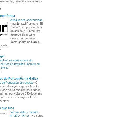
nto social, cultural e comunitario
..
s
Xeométrica
A lingua dos convencidos
-
por Ismael Ramos en El
Diario: “Sempre escribes
en galego?”. A pregunta
aparece en actos e
entrevistas tanto fóra
como dentro de Galicia.
cede ...
s
gal
a Rúa, na antecámara do I
de Poesía Battallón Literario da
a Morte
-
s
s de Português na Galiza
s de Português em Lisboa
-
O
io da Educação espanhol conta
rede de 18 escolas no exterior,
balham por volta de 650 docentes
 que acedem às vagas atrav...
 semana
o que fuza
Verbos útiles e inútiles
(PLEA / PXNL)
-
No curso