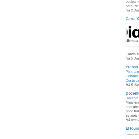
equipame
para Rib.
Há 2 dia
Carta 
Cando su
Há 5 dia
crebas.
Poesía n
Certame 
Costa d
Há 5 dia
Docente
Docente
Ministér
com uma 
onde tra
estatais
Há uma
El toup