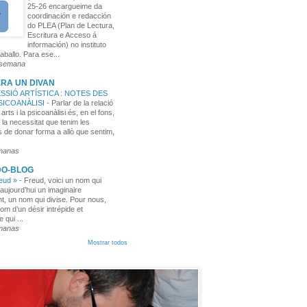
25-26 encargueime da
coordinación e redacción
do PLEA (Plan de Lectura,
Escritura e Acceso á
información) no instituto
aballo. Para ese...
 semana
RA UN DIVAN
SSIÓ ARTÍSTICA : NOTES DES
PSICOANÀLISI
-
Parlar de la relació
 arts i la psicoanàlisi és, en el fons,
 la necessitat que tenim les
 de donar forma a allò que sentim,
manas
DO-BLOG
reud »
-
Freud, voici un nom qui
aujourd’hui un imaginaire
t, un nom qui divise. Pour nous,
nom d’un désir intrépide et
e qui ...
manas
Mostrar todos