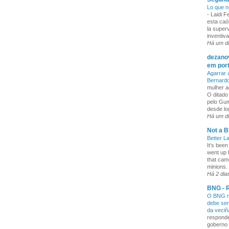
Lo que n
-
Laidi 
esta caó
la superv
inventiva
Há um d
dezanov
em por
Agarrar 
Bernard
mulher a
O ditado
pelo Gum
desde lo
Há um d
Not a B
Better L
It’s been
went up 
that cam
minions. 
Há 2 dia
BNG - R
O BNG re
debe ser
da veci
responde
goberno 