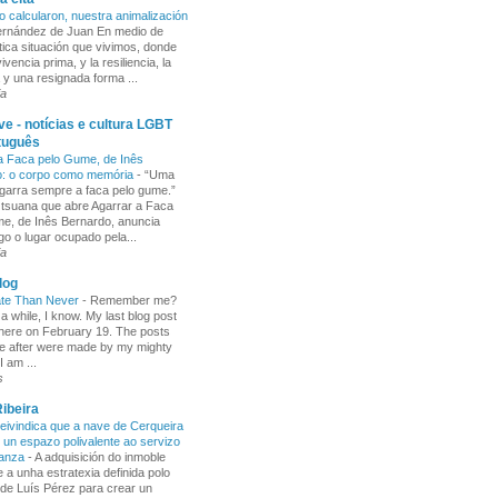
o calcularon, nuestra animalización
Fernández de Juan En medio de
tica situación que vivimos, donde
ivencia prima, y la resiliencia, la
 y una resignada forma ...
ia
e - notícias e cultura LGBT
tuguês
a Faca pelo Gume, de Inês
o: o corpo como memória
-
“Uma
garra sempre a faca pelo gume.”
 tsuana que abre Agarrar a Faca
e, de Inês Bernardo, anuncia
go o lugar ocupado pela...
ia
log
ate Than Never
-
Remember me?
 a while, I know. My last blog post
here on February 19. The posts
e after were made by my mighty
I am ...
s
ibeira
ivindica que a nave de Cerqueira
 un espazo polivalente ao servizo
ñanza
-
A adquisición do inmoble
 a unha estratexia definida polo
de Luís Pérez para crear un