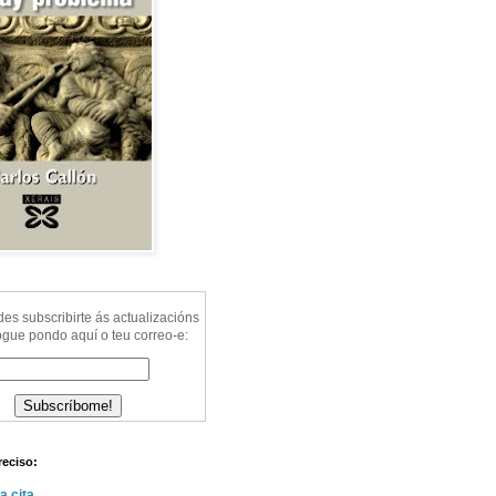
s subscribirte ás actualizacións
ogue pondo aquí o teu correo-e:
reciso:
a cita