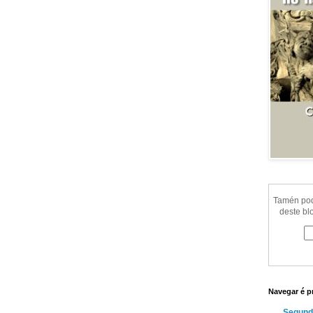
Tamén pode
deste bl
Navegar é p
Segund