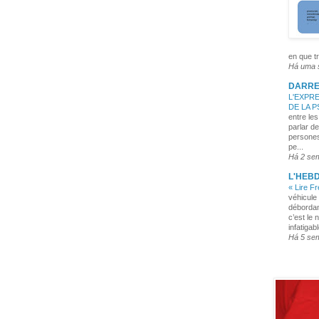
en que tr
Há uma
DARRE
L'EXPRE
DE LA 
entre les
parlar de
persones
pe...
Há 2 se
L'HEB
« Lire F
véhicule 
débordan
c’est le 
infatigabl
Há 5 se