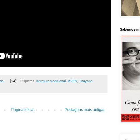
Sabemos má
io:
Etiquetas:
literatura tradicional
,
MVEN
,
Thayane
Página inicial
Postagens mais antigas