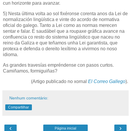
cun horizonte para avanzar.
5) Nesta última volta ao sol fixéronse corenta anos da Lei de
normalización lingüística e vinte do acordo de normativa
oficial do galego. Tanto a Lei como as normas merecen
sentar e falar. É saudábel que a roupaxe gráfica avance na
confluencia co resto do sistema lingüístico que naceu no
reino da Galiza e que teñamos unha Lei garantista, que
protexa e defenda o dereito lexítimo a vivirmos no noso
idioma.
As grandes travesías empréndense con pasos curtos.
Camiñamos, formiguiñas?
(Artigo publicado no xornal
El Correo Gallego
).
Nenhum comentário:
Compartilhar
‹
›
Página inicial