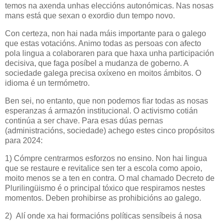
temos na axenda unhas eleccións autonómicas. Nas nosas
mans está que sexan o exordio dun tempo novo.
Con certeza, non hai nada máis importante para o galego
que estas votacións. Animo todas as persoas con afecto
pola lingua a colaboraren para que haxa unha participación
decisiva, que faga posíbel a mudanza de goberno. A
sociedade galega precisa oxíxeno en moitos ámbitos. O
idioma é un termómetro.
Ben sei, no entanto, que non podemos fiar todas as nosas
esperanzas á armazón institucional. O activismo cotián
continúa a ser chave. Para esas dúas pernas
(administracións, sociedade) achego estes cinco propósitos
para 2024:
1) Cómpre centrarmos esforzos no ensino. Non hai lingua
que se restaure e revitalice sen ter a escola como apoio,
moito menos se a ten en contra. O mal chamado Decreto de
Plurilingüismo é o principal tóxico que respiramos nestes
momentos. Deben prohibirse as prohibicións ao galego.
2) Alí onde xa hai formacións políticas sensíbeis á nosa