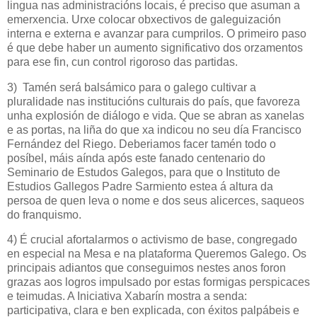
lingua nas administracións locais, é preciso que asuman a
emerxencia. Urxe colocar obxectivos de galeguización
interna e externa e avanzar para cumprilos. O primeiro paso
é que debe haber un aumento significativo dos orzamentos
para ese fin, cun control rigoroso das partidas.
3) Tamén será balsámico para o galego cultivar a
pluralidade nas institucións culturais do país, que favoreza
unha explosión de diálogo e vida. Que se abran as xanelas
e as portas, na liña do que xa indicou no seu día Francisco
Fernández del Riego. Deberiamos facer tamén todo o
posíbel, máis aínda após este fanado centenario do
Seminario de Estudos Galegos, para que o Instituto de
Estudios Gallegos Padre Sarmiento estea á altura da
persoa de quen leva o nome e dos seus alicerces, saqueos
do franquismo.
4) É crucial afortalarmos o activismo de base, congregado
en especial na Mesa e na plataforma Queremos Galego. Os
principais adiantos que conseguimos nestes anos foron
grazas aos logros impulsado por estas formigas perspicaces
e teimudas. A Iniciativa Xabarín mostra a senda:
participativa, clara e ben explicada, con éxitos palpábeis e