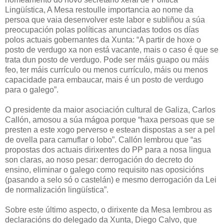
Lingüística, A Mesa restoulle importancia ao nome da
persoa que vaia desenvolver este labor e subliñou a súa
preocupación polas políticas anunciadas todos os días
polos actuais gobernantes da Xunta: “A partir de hoxe o
posto de verdugo xa non está vacante, mais o caso é que se
trata dun posto de verdugo. Pode ser máis guapo ou máis
feo, ter máis currículo ou menos currículo, máis ou menos
capacidade para embaucar, mais é un posto de verdugo
para o galego”.
O presidente da maior asociación cultural de Galiza, Carlos
Callón, amosou a súa mágoa porque “haxa persoas que se
presten a este xogo perverso e estean dispostas a ser a pel
de ovella para camuflar o lobo”. Callón lembrou que “as
propostas dos actuais dirixentes do PP para a nosa lingua
son claras, ao noso pesar: derrogación do decreto do
ensino, eliminar o galego como requisito nas oposicións
(pasando a selo só o castelán) e mesmo derrogación da Lei
de normalización lingüística”.
Sobre este último aspecto, o dirixente da Mesa lembrou as
declaracións do delegado da Xunta, Diego Calvo, que