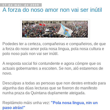
17 de mai. de 2009
A forza do noso amor non vai ser inútil
Podedes ter a certeza, compañeiras e compañeiros, de que
a forza do noso amor pola nosa lingua, pola nosa cultura e
polo noso país non vai ser inútil.
A resposta social foi contundente e agora cómpre que os
actuais gobernantes a escoiten. Se non, aló estaremos de
novo.
Desculpas a todas as persoas que non destes entrado para
algunha das dúas lecturas que se fixeron do manifesto
nunha praza da Quintana duplamente ateigada.
Repitámolo máis unha vez:
"Pola nosa lingua, nin un
paso atrás!"