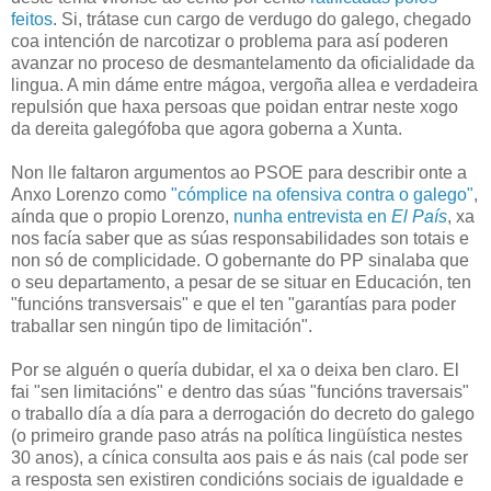
feitos
. Si, trátase cun cargo de verdugo do galego, chegado
coa intención de narcotizar o problema para así poderen
avanzar no proceso de desmantelamento da oficialidade da
lingua. A min dáme entre mágoa, vergoña allea e verdadeira
repulsión que haxa persoas que poidan entrar neste xogo
da dereita galegófoba que agora goberna a Xunta.
Non lle faltaron argumentos ao PSOE para describir onte a
Anxo Lorenzo como
"cómplice na ofensiva contra o galego"
,
aínda que o propio Lorenzo,
nunha entrevista en
El País
, xa
nos facía saber que as súas responsabilidades son totais e
non só de complicidade. O gobernante do PP sinalaba que
o seu departamento, a pesar de se situar en Educación, ten
"funcións transversais" e que el ten "garantías para poder
traballar sen ningún tipo de limitación".
Por se alguén o quería dubidar, el xa o deixa ben claro. El
fai "sen limitacións" e dentro das súas "funcións traversais"
o traballo día a día para a derrogación do decreto do galego
(o primeiro grande paso atrás na política lingüística nestes
30 anos), a cínica consulta aos pais e ás nais (cal pode ser
a resposta sen existiren condicións sociais de igualdade e