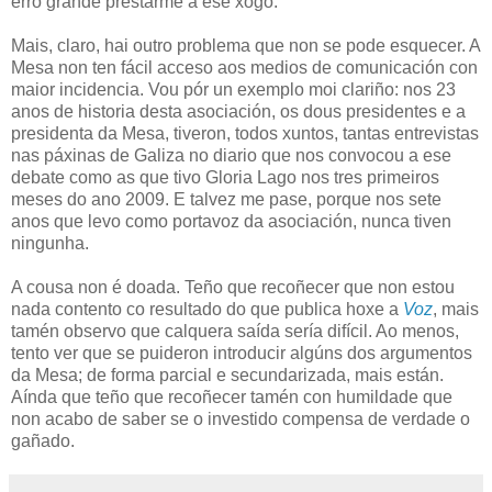
erro grande prestarme a ese xogo.
Mais, claro, hai outro problema que non se pode esquecer. A
Mesa non ten fácil acceso aos medios de comunicación con
maior incidencia. Vou pór un exemplo moi clariño: nos 23
anos de historia desta asociación, os dous presidentes e a
presidenta da Mesa, tiveron, todos xuntos, tantas entrevistas
nas páxinas de Galiza no diario que nos convocou a ese
debate como as que tivo Gloria Lago nos tres primeiros
meses do ano 2009. E talvez me pase, porque nos sete
anos que levo como portavoz da asociación, nunca tiven
ningunha.
A cousa non é doada. Teño que recoñecer que non estou
nada contento co resultado do que publica hoxe a
Voz
, mais
tamén observo que calquera saída sería difícil. Ao menos,
tento ver que se puideron introducir algúns dos argumentos
da Mesa; de forma parcial e secundarizada, mais están.
Aínda que teño que recoñecer tamén con humildade que
non acabo de saber se o investido compensa de verdade o
gañado.