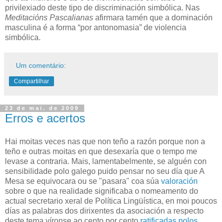
privilexiado deste tipo de discriminación simbólica. Nas
Meditacións Pascalianas
afirmara tamén que a dominación
masculina é a forma “por antonomasia” de violencia
simbólica.
Um comentário:
Compartilhar
23 de mai. de 2009
Erros e acertos
Hai moitas veces nas que non teño a razón porque non a
teño e outras moitas en que desexaría que o tempo me
levase a contraria. Mais, lamentabelmente, se alguén con
sensibilidade polo galego puido pensar no seu día que A
Mesa se equivocara ou se "pasara" coa súa
valoración
sobre o que na realidade significaba o nomeamento do
actual secretario xeral de Política Lingüística, en moi poucos
días as palabras dos dirixentes da asociación a respecto
deste tema víronse ao cento por cento
ratificadas
polos