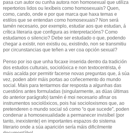
pasa cun autor ou cunha autora non homosexual que utiliza
repertorios lidos ou lexíbeis como homosexuais? Quen,
como, cando, onde e por que marca que haxa temas e
estilos que se entendan como homosexuais? Non será
tamén necesario, por exemplo, estudar aos que estudan, á
crítica literaria que configura as interpretacións? Como
estudamos o silencio? Debe ser estudado o que, podendo
chegar a existir, non existiu ou, existindo, non se transmitiu
por circunstancias que teñen a ver coa opción sexual?
Penso por iso que unha focaxe inserida dentro da tradición
dos estudos culturais, sociolóxica e non textocentrista, é
máis acaída por permitir facerse novas preguntas que, á súa
vez, poden abrir máis portas ao coñecemento do mundo
social. Mais para tentarmos dar resposta a algunhas das
cuestións antes formuladas (singularmente, as dúas últimas
do anterior parágrafo) tamén é moi necesario afinar os
instrumentos sociolóxicos, pois hai socioloxismos que, ao
pretenderen o mundo social só como “o que sucede”, poden
condenar a homosexualidade a permanecer invisíbel (por
tanto, inexistente) en importantes espazos do sistema
literario onde a súa aparición sería máis dificilmente
documentábel.