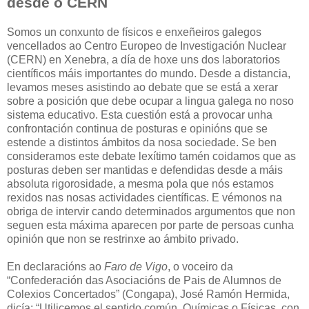
desde o CERN
Somos un conxunto de físicos e enxeñeiros galegos
vencellados ao Centro Europeo de Investigación Nuclear
(CERN) en Xenebra, a día de hoxe uns dos laboratorios
científicos máis importantes do mundo. Desde a distancia,
levamos meses asistindo ao debate que se está a xerar
sobre a posición que debe ocupar a lingua galega no noso
sistema educativo. Esta cuestión está a provocar unha
confrontación continua de posturas e opinións que se
estende a distintos ámbitos da nosa sociedade. Se ben
consideramos este debate lexítimo tamén coidamos que as
posturas deben ser mantidas e defendidas desde a máis
absoluta rigorosidade, a mesma pola que nós estamos
rexidos nas nosas actividades científicas. E vémonos na
obriga de intervir cando determinados argumentos que non
seguen esta máxima aparecen por parte de persoas cunha
opinión que non se restrinxe ao ámbito privado.
En declaracións ao
Faro de Vigo
, o voceiro da
“Confederación das Asociacións de Pais de Alumnos de
Colexios Concertados” (Congapa), José Ramón Hermida,
dicía: “Utilicemos el sentido común. Químicas o Físicas, con