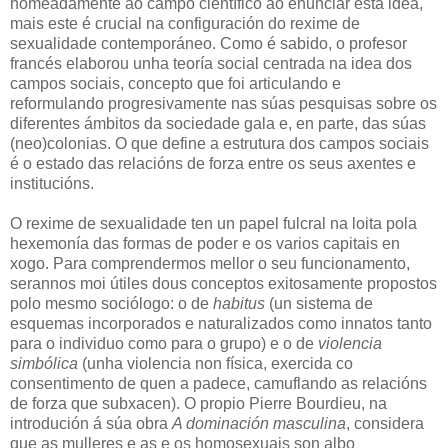
nomeadamente ao campo científico ao enunciar esta idea,
mais este é crucial na configuración do rexime de
sexualidade contemporáneo. Como é sabido, o profesor
francés elaborou unha teoría social centrada na idea dos
campos sociais, concepto que foi articulando e
reformulando progresivamente nas súas pesquisas sobre os
diferentes ámbitos da sociedade gala e, en parte, das súas
(neo)colonias. O que define a estrutura dos campos sociais
é o estado das relacións de forza entre os seus axentes e
institucións.
O rexime de sexualidade ten un papel fulcral na loita pola
hexemonía das formas de poder e os varios capitais en
xogo. Para comprendermos mellor o seu funcionamento,
serannos moi útiles dous conceptos exitosamente propostos
polo mesmo sociólogo: o de
habitus
(un sistema de
esquemas incorporados e naturalizados como innatos tanto
para o individuo como para o grupo) e o de
violencia
simbólica
(unha violencia non física, exercida co
consentimento de quen a padece, camuflando as relacións
de forza que subxacen). O propio Pierre Bourdieu, na
introdución á súa obra
A dominación masculina
, considera
que as mulleres e as e os homosexuais son albo