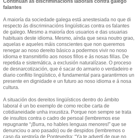
Continúan as discriminacións laborais contra galego
falantes
A maioría da sociedade galega está anestesiada no que di
respecto ás discriminacións lingüísticas contra os falantes
de galego. Mesmo a maioría dos usuarios e das usuarias
habituais deste idioma. Mesmo, aínda que sexa noutro grao,
aquelas e aqueles máis conscientes que non queremos
renegar ao noso dereito básico a podermos vivir no noso
idioma e transmitirllo aos nosos fillos e ás nosas fillas. De
repetida e sistemática, a exclusión naturalízase. O proceso
de desnarcotización, que é sacar do armario o verdadeiro e
diario conflito lingüístico, é fundamental para garantirmos un
presente en dignidade e un futuro ao noso idioma e á nosa
cultura.
A situación dos dereitos lingüísticos dentro do ámbito
laboral é un bo exemplo de como recibe carta de
cotidianeidade unha inxustiza. Porque non sempre se trata
de insultos contra o cadro de persoal (lembremos ese
repugnante “¡Burra, no hables lenguas menores!” que se
denunciou o ano pasado) ou de despidos (lembremos o
caso da xestoría de Pontevedra: “Ya te advertí de que no