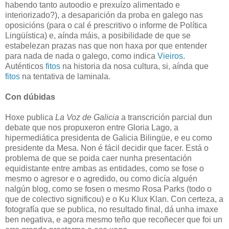
habendo tanto autoodio e prexuízo alimentado e
interiorizado?), a desaparición da proba en galego nas
oposicións (para o cal é prescritivo o informe de Política
Lingüística) e, aínda máis, a posibilidade de que se
estabelezan prazas nas que non haxa por que entender
para nada de nada o galego, como indica
Vieiros
.
Auténticos
fitos
na historia da nosa cultura, si, aínda que
fitos
na tentativa de laminala.
Con dúbidas
Hoxe publica
La Voz de Galicia
a transcrición parcial dun
debate que nos propuxeron entre Gloria Lago, a
hipermediática presidenta de Galicia Bilingüe, e eu como
presidente da Mesa. Non é fácil decidir que facer. Está o
problema de que se poida caer nunha presentación
equidistante entre ambas as entidades, como se fose o
mesmo o agresor e o agredido, ou como dicía alguén
nalgún blog, como se fosen o mesmo Rosa Parks (todo o
que de colectivo significou) e o Ku Klux Klan. Con certeza, a
fotografía que se publica, no resultado final, dá unha imaxe
ben negativa, e agora mesmo teño que recoñecer que foi un