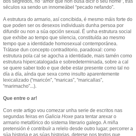
dos segredos, no “amor que non ousa dicir o seu nome”, tras
séculos xa sendo un innomeábel “pecado nefando”.
A estrutura do armario, así concibida, é mesmo máis forte do
que poden ser os desexos individuais dunha persoa por
difundir ou non a súa opción sexual. É unha estrutura social
que exhibe ao tempo que silencia, constituída ao mesmo
tempo que a identidade homosexual contemporánea.
Trátase dun concepto contraditorio, paradoxal: como
estrutura pola cal se agocha a identidade, mais tamén como
estrutura hipercatalogada e sobredeterminada, sobre a cal
se quere saber todo e que debe estar presente como tal no
día a día, aínda que sexa como insulto aparentemente
lexicalizado (“maricón”, “maricas”, “maricallas”,
“marimacho”...).
Que entre o ar!
Con este artigo vou comezar unha serie de escritos nas
segundas feiras en
Galicia Hoxe
para tentar arexar o
armario metafórico do sistema literario galego. A miña
pretensión é contribuír a relelo desde outro lugar; percorrer a
súa historia e as súas historias, deterse nos textos que