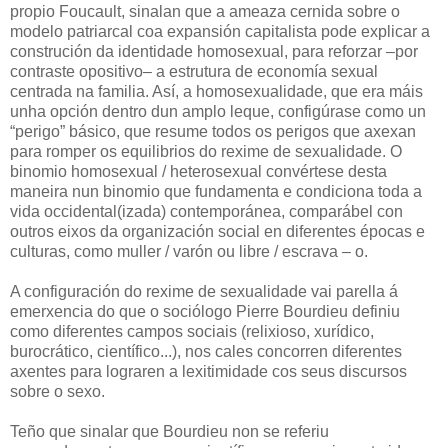
propio Foucault, sinalan que a ameaza cernida sobre o
modelo patriarcal coa expansión capitalista pode explicar a
construción da identidade homosexual, para reforzar –por
contraste opositivo– a estrutura de economía sexual
centrada na familia. Así, a homosexualidade, que era máis
unha opción dentro dun amplo leque, configúrase como un
“perigo” básico, que resume todos os perigos que axexan
para romper os equilibrios do rexime de sexualidade. O
binomio homosexual / heterosexual convértese desta
maneira nun binomio que fundamenta e condiciona toda a
vida occidental(izada) contemporánea, comparábel con
outros eixos da organización social en diferentes épocas e
culturas, como muller / varón ou libre / escrava – o.
A configuración do rexime de sexualidade vai parella á
emerxencia do que o sociólogo Pierre Bourdieu definiu
como diferentes campos sociais (relixioso, xurídico,
burocrático, científico...), nos cales concorren diferentes
axentes para lograren a lexitimidade cos seus discursos
sobre o sexo.
Teño que sinalar que Bourdieu non se referiu