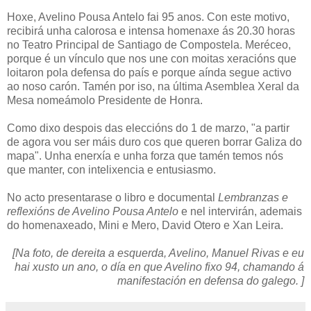
Hoxe, Avelino Pousa Antelo fai 95 anos. Con este motivo,
recibirá unha calorosa e intensa homenaxe ás 20.30 horas
no Teatro Principal de Santiago de Compostela. Meréceo,
porque é un vínculo que nos une con moitas xeracións que
loitaron pola defensa do país e porque aínda segue activo
ao noso carón. Tamén por iso, na última Asemblea Xeral da
Mesa nomeámolo Presidente de Honra.
Como dixo despois das eleccións do 1 de marzo, "a partir
de agora vou ser máis duro cos que queren borrar Galiza do
mapa". Unha enerxía e unha forza que tamén temos nós
que manter, con intelixencia e entusiasmo.
No acto presentarase o libro e documental
Lembranzas e
reflexións de Avelino Pousa Antelo
e nel intervirán, ademais
do homenaxeado, Mini e Mero, David Otero e Xan Leira.
[Na foto, de dereita a esquerda, Avelino, Manuel Rivas e eu
hai xusto un ano, o día en que Avelino fixo 94, chamando á
manifestación en defensa do galego. ]