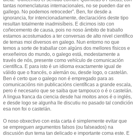
tantas nomenclaturas internacionales, no se pueden dar en
gallego. No podemos retroceder”. Ben, for desde a
ignorancia, for intencionadamente, declaracións deste tipo
resultan totalmente inadmisíbeis. E dicimos isto con
coñecemento de causa, pois no noso ámbito de traballo
estamos acostumados a ter conversas de alto nivel científico
de temas moi diversos en galego. Nun entorno no que
temos a sorte de traballar con algúns dos mellores físicos e
enxeñeiros do mundo, o galego está, modestamente a
través de nós, presente como vehículo de comunicación
científica. E para isto é un idioma exactamente igual de
válido que o francés, o alemán ou, desde logo, o castelán.
Ben é certo que o galego non é empregado para as
comunicacións nin publicacións científicas a grande escala,
pero é necesario que se saiba que tampouco o é o castelán.
A lingua franca da ciencia desde hai moitos anos é o inglés,
e desde logo se algunha lle discutiu no pasado tal condición
esa non foi o castelán.
O noso obxectivo con esta carta é simplemente evitar que
se empreguen argumentos falsos (ou falseados) na
discusión dun tema tan delicado e importante coma este. E