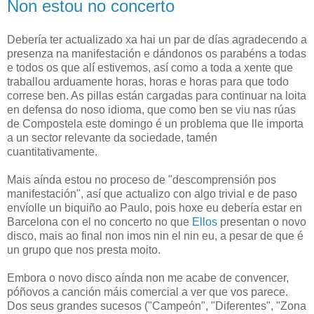
Non estou no concerto
Debería ter actualizado xa hai un par de días agradecendo a
presenza na manifestación e dándonos os parabéns a todas
e todos os que alí estivemos, así como a toda a xente que
traballou arduamente horas, horas e horas para que todo
correse ben. As pillas están cargadas para continuar na loita
en defensa do noso idioma, que como ben se viu nas rúas
de Compostela este domingo é un problema que lle importa
a un sector relevante da sociedade, tamén
cuantitativamente.
Mais aínda estou no proceso de "descomprensión pos
manifestación", así que actualizo con algo trivial e de paso
envíolle un biquiño ao Paulo, pois hoxe eu debería estar en
Barcelona con el no concerto no que
Ellos
presentan o novo
disco, mais ao final non imos nin el nin eu, a pesar de que é
un grupo que nos presta moito.
Embora o novo disco aínda non me acabe de convencer,
póñovos a canción máis comercial a ver que vos parece.
Dos seus grandes sucesos ("Campeón", "Diferentes", "Zona