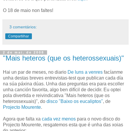
O 18 de maio non faltes!
3 comentários:
Compartilhar
2 de mai. de 2008
"Mais heteros (que os heterossexuais)"
Hai un par de meses, no diario
De luns a venres
facíanme
unha destas breves entrevistas-test que publican cada día
na súa páxina dúas. Unha das preguntas era para escoller
unha canción favorita, algo ben difícil de decidir. Eu optei
pola divertida e reivindicativa "Mais heteros (que os
heterossexuais)", do
disco "Baixo os eucaliptos"
, de
Projecto Mourente
.
Agora que falta xa
cada vez menos
para o novo disco do
Projecto Mourente, resgatemos esta que é unha das xoias
do anterior: