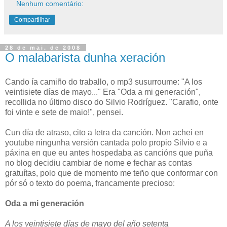
Nenhum comentário:
Compartilhar
28 de mai. de 2008
O malabarista dunha xeración
Cando ía camiño do traballo, o mp3 susurroume: "A los
veintisiete días de mayo..." Era "Oda a mi generación",
recollida no último disco do Silvio Rodríguez. "Carafio, onte
foi vinte e sete de maio!", pensei.
Cun día de atraso, cito a letra da canción. Non achei en
youtube ningunha versión cantada polo propio Silvio e a
páxina en que eu antes hospedaba as cancións que puña
no blog decidiu cambiar de nome e fechar as contas
gratuítas, polo que de momento me teño que conformar con
pór só o texto do poema, francamente precioso:
Oda a mi generación
A los veintisiete días de mayo del año setenta