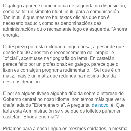
O galego aparece como idioma de segunda na disposición,
como se for un símbolo ritual, inútil para a comunicación.
Tan inútil é que mesmo hai textos oficiais que non é
necesario traducir, como as denominacións das
administracións ou o rechamante logo da esquerda, "Ahorra
energía".
O desprezo por esta milenaria lingua nosa, a pesar de que
desde hai 30 anos ten o recoñecemento de "propia" e
"oficial", acentúase na tipografía do lema. En castelán,
parece feito por un profesional; en galego, parece que o
fixen eu con algún programa rudimentario... Sei que é un
matiz, mais é un matiz que redunda na mesma idea da
desconsideración.
E por se alguén tivese algunha dúbida sobre o interese do
Goberno central no noso idioma, non temos máis que ver a
chafallada do "Eforra enerxía". A pregunta,
de novo
, é: Que
faría esta Administración se vise que os folletos puñan en
castelán "Ehorra energía"?
Pidamos para a nosa lingua os mesmos coidados, a mesma