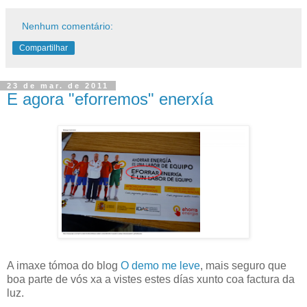
Nenhum comentário:
Compartilhar
23 de mar. de 2011
E agora "eforremos" enerxía
A imaxe tómoa do blog
O demo me leve
, mais seguro que
boa parte de vós xa a vistes estes días xunto coa factura da
luz.