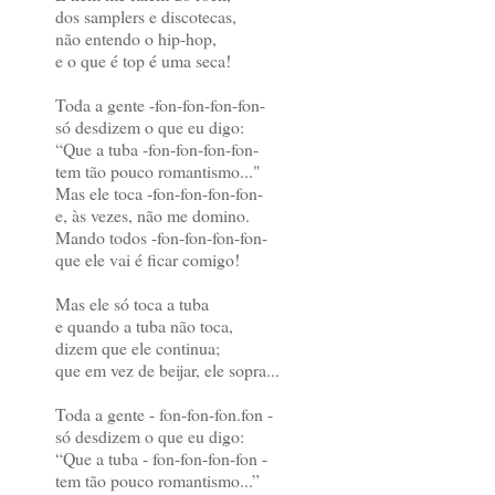
dos samplers e discotecas,
não entendo o hip-hop,
e o que é top é uma seca!
Toda a gente -fon-fon-fon-fon-
só desdizem o que eu digo:
“Que a tuba -fon-fon-fon-fon-
tem tão pouco romantismo..."
Mas ele toca -fon-fon-fon-fon-
e, às vezes, não me domino.
Mando todos -fon-fon-fon-fon-
que ele vai é ficar comigo!
Mas ele só toca a tuba
e quando a tuba não toca,
dizem que ele continua;
que em vez de beijar, ele sopra...
Toda a gente - fon-fon-fon.fon -
só desdizem o que eu digo:
“Que a tuba - fon-fon-fon-fon -
tem tão pouco romantismo...”