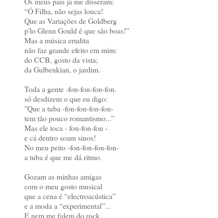
Os meus pais já me disseram:
“Ó Filha, não sejas louca!
Que as Variações de Goldberg
p'lo Glenn Gould é que são boas!”
Mas a música erudita
não faz grande efeito em mim:
do CCB, gosto da vista;
da Gulbenkian, o jardim.
Toda a gente -fon-fon-fon-fon.
só desdizem o que eu digo:
"Que a tuba -fon-fon-fon-fon-
tem tão pouco romantismo...”
Mas ele toca - fon-fon-fon -
e cá dentro soam sinos!
No meu peito -fon-fon-fon-fon-
a tuba é que me dá ritmo.
Gozam as minhas amigas
com o meu gosto musical
que a cena é “electroacústica”
e a moda a “experimental”...
E nem me falem do rock,