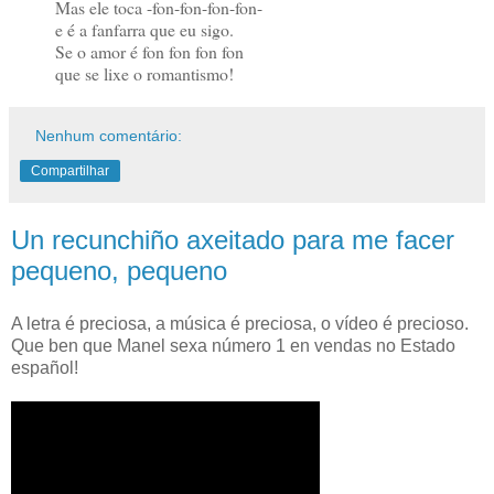
Mas ele toca -fon-fon-fon-fon-
e é a fanfarra que eu sigo.
Se o amor é fon fon fon fon
que se lixe o romantismo!
Nenhum comentário:
Compartilhar
Un recunchiño axeitado para me facer
pequeno, pequeno
A letra é preciosa, a música é preciosa, o vídeo é precioso.
Que ben que Manel sexa número 1 en vendas no Estado
español!