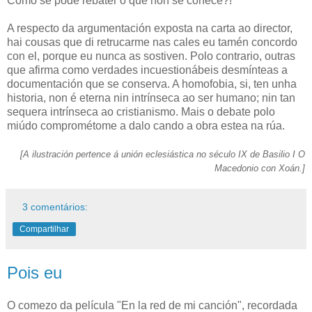
Como se pode rebater o que non se coñece?!
A respecto da argumentación exposta na carta ao director,
hai cousas que di retrucarme nas cales eu tamén concordo
con el, porque eu nunca as sostiven. Polo contrario, outras
que afirma como verdades incuestionábeis desmínteas a
documentación que se conserva. A homofobia, si, ten unha
historia, non é eterna nin intrínseca ao ser humano; nin tan
sequera intrínseca ao cristianismo. Mais o debate polo
miúdo comprométome a dalo cando a obra estea na rúa.
[A ilustración pertence á unión eclesiástica no século IX de Basilio I O
Macedonio con Xoán.]
3 comentários:
Compartilhar
Pois eu
O comezo da película "En la red de mi canción", recordada