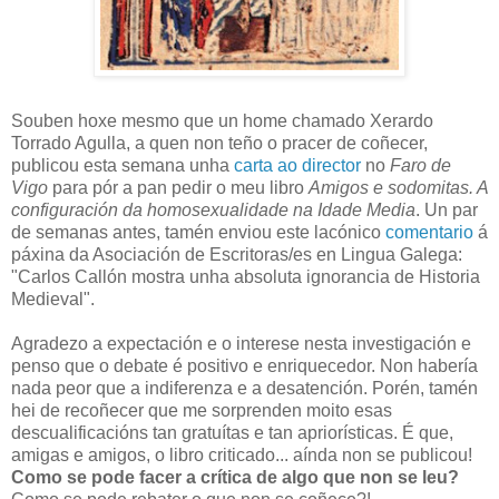
Souben hoxe mesmo que un home chamado Xerardo
Torrado Agulla, a quen non teño o pracer de coñecer,
publicou esta semana unha
carta ao director
no
Faro de
Vigo
para pór a pan pedir o meu libro
Amigos e sodomitas. A
configuración da homosexualidade na Idade Media
. Un par
de semanas antes, tamén enviou este lacónico
comentario
á
páxina da Asociación de Escritoras/es en Lingua Galega:
"Carlos Callón mostra unha absoluta ignorancia de Historia
Medieval".
Agradezo a expectación e o interese nesta investigación e
penso que o debate é positivo e enriquecedor. Non habería
nada peor que a indiferenza e a desatención. Porén, tamén
hei de recoñecer que me sorprenden moito esas
descualificacións tan gratuítas e tan apriorísticas. É que,
amigas e amigos, o libro criticado... aínda non se publicou!
Como se pode facer a crítica de algo que non se leu?