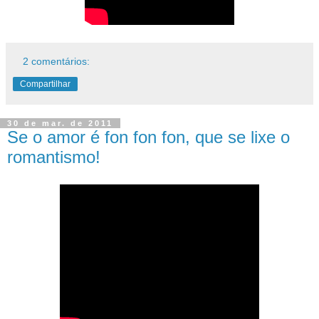
2 comentários:
Compartilhar
30 de mar. de 2011
Se o amor é fon fon fon, que se lixe o
romantismo!