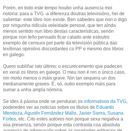
Porén, en todo este tempo houbo unha ausencia moi
notoria: para a TVG -a diferenza doutras televisións, hei de
salientar- este libro non existe. Ben sabedes que non o digo
por ningunha ridícula veleidade persoal, que ten aínda
menos sentido nun libro destas características, senón
porque non teño pensado ficar calado ante estoutro
exemplo de censura por parte da televisión pública das
lexítimas opinións discordantes co PP e mesmo dos libros
en galego.
Quero subliñar isto último: o escurecemento que padecen
en xeral os libros en galego. O meu non é nin o único caso,
nin moito menos o máis grave. Nin tan sequera un dos
medianamente graves. É, só, outro exemplo máis para
sumar a unha ampla nómina.
Se ides á páxina onde se penduran os
informativos da TVG
,
poderedes ver as noticias sobre os títulos de
Eduardo
Mendoza
,
Agustín Fernández Mallo
,
Javier Sierra
,
Susana
Fortes
,
etc. Cito estes autores non porque sexa negativa a
súa presenza, senón porque esta contrasta coa absoluta
ausencia de información sobre as novidades editoriais de,