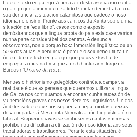
libro de texto en galego. A portavoz desta asociación contra
o galego que alimentou o Partido Popular demostraba, coa
súa denuncia, a situación calamitosa que padece o noso
idioma no ensino. Fronte aos cánticos da Xunta sobre unha
situación de “equilibrio”, casos como o exposto
demóstrannos que a lingua propia do país está case varrida
nunha parte considerábel dos centros. A denuncia,
observemos, non é porque haxa inmersión lingüística ou un
50% das aulas. A denuncia é porque o seu neno utiliza un
único libro de texto en galego, que polos vistos ha de
empregar a mesma tinta que a do bibliotecario Jorge de
Burgos n’
O nome da Rosa
.
Mentres o histrionismo galegófobo continúa a campar, a
realidade é que as persoas que queremos utilizar a lingua
de Galiza nos continuamos a encontrar cunha sucesión de
vulneracións graves dos nosos dereitos lingüísticos. Un dos
ámbitos sobre o que nos seguen a chegar moitas queixas
desacougadas á Mesa pola Normalización Lingüística é no
laboral. Sorprenderíavos se soubésedes cantas empresas
prohiben ou dificultan a utilización do noso idioma aos seus
traballadoras e traballadores. Perante esta situación, é