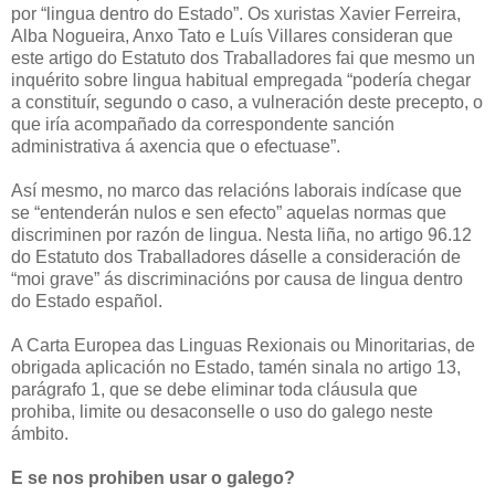
por “lingua dentro do Estado”. Os xuristas Xavier Ferreira,
Alba Nogueira, Anxo Tato e Luís Villares consideran que
este artigo do Estatuto dos Traballadores fai que mesmo un
inquérito sobre lingua habitual empregada “podería chegar
a constituír, segundo o caso, a vulneración deste precepto, o
que iría acompañado da correspondente sanción
administrativa á axencia que o efectuase”.
Así mesmo, no marco das relacións laborais indícase que
se “entenderán nulos e sen efecto” aquelas normas que
discriminen por razón de lingua. Nesta liña, no artigo 96.12
do Estatuto dos Traballadores dáselle a consideración de
“moi grave” ás discriminacións por causa de lingua dentro
do Estado español.
A Carta Europea das Linguas Rexionais ou Minoritarias, de
obrigada aplicación no Estado, tamén sinala no artigo 13,
parágrafo 1, que se debe eliminar toda cláusula que
prohiba, limite ou desaconselle o uso do galego neste
ámbito.
E se nos prohiben usar o galego?