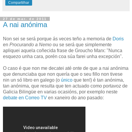
Compartilhar
27 de mar. de 2011
A nai anónima
Non sei se será porque ás veces teño a memoria de
Doris
en
Procurando a Nemo
ou se será que simplemente
apliquei aquela coñecida frase de Groucho Marx: "Nunca
esquezo unha cara, porén coa súa farei unha excepción".
O caso é que non me decatei até onte de que a nai anónima
que denunciaba que non quería que o seu fillo non tivese
nin un só libro en galego (o
único
que ten!) é tan anónima,
tan anónima, que resulta que ten actuado como portavoz de
Galicia Bilingüe en varias ocasións, por exemplo neste
debate en Correo TV
en xaneiro do ano pasado: