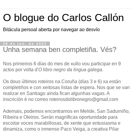
O blogue do Carlos Callón
Bitácula persoal aberta por navegar ao desvío
28 de jun. de 2023
Unha semana ben completiña. Vés?
Nos primeiros 6 días do mes de xullo vou participar en 9
actos por volta d'
O libro negro da lingua galega
.
Os dous últimos roteiros na Coruña (días 3 e 6) xa están
completiños e con xeitosas listas de espera. Nos que se van
realizar en Santiago aínda fican algunhas vagas. A
inscrición é no correo roteirosdolibronegro@gmail.com
Ademais, podemos encontrarnos en Melide, San Sadurniño,
Ribeira e Oleiros. Serán magníficas oportunidade para
escoitar voces marabillosas, de xente que entusiasma e
dinamiza, como o inmenso Paco Veiga, a creativa Pilar