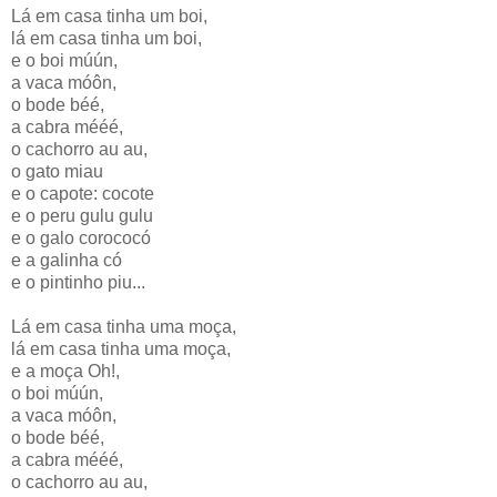
Lá em casa tinha um boi,
lá em casa tinha um boi,
e o boi múún,
a vaca móôn,
o bode béé,
a cabra mééé,
o cachorro au au,
o gato miau
e o capote: cocote
e o peru gulu gulu
e o galo corococó
e a galinha có
e o pintinho piu...
Lá em casa tinha uma moça,
lá em casa tinha uma moça,
e a moça Oh!,
o boi múún,
a vaca móôn,
o bode béé,
a cabra mééé,
o cachorro au au,