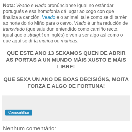
Nota:
Veado
e
viado
pronúncianse igual no estándar
portugués e esa homofonía dá lugar ao xogo con que
finaliza a canción.
Veado
é o animal, tal e como se di tamén
ao norte do río Miño para o cervo.
Viado
é unha redución de
transviado
(que saíu dun entendido como camiño recto,
igual que o
straight
en inglés) e vén a ser algo así como o
que aquí se diría
marica
ou
maricas
.
QUE ESTE ANO 13
SEXAMOS QUEN DE ABRIR
AS PORTAS A UN MUNDO MÁIS XUSTO E MÁIS
LIBRE!
QUE SEXA UN ANO DE BOAS DECISIÓNS, MOITA
FORZA E ALGO DE FORTUNA!
Compartilhar
Nenhum comentário: