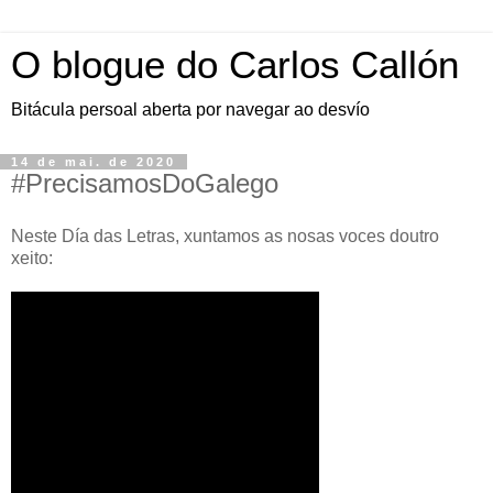
O blogue do Carlos Callón
Bitácula persoal aberta por navegar ao desvío
14 de mai. de 2020
#PrecisamosDoGalego
Neste Día das Letras, xuntamos as nosas voces doutro
xeito: