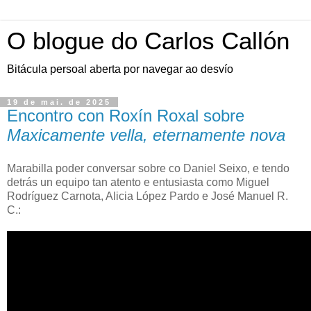
O blogue do Carlos Callón
Bitácula persoal aberta por navegar ao desvío
19 de mai. de 2025
Encontro con Roxín Roxal sobre
Maxicamente vella, eternamente nova
Marabilla poder conversar sobre co Daniel Seixo, e tendo
detrás un equipo tan atento e entusiasta como Miguel
Rodríguez Carnota, Alicia López Pardo e José Manuel R.
C.: