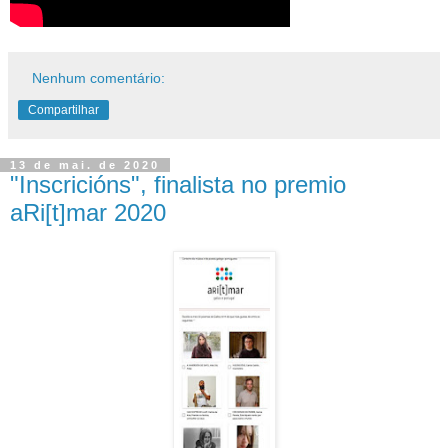
Nenhum comentário:
Compartilhar
13 de mai. de 2020
"Inscricións", finalista no premio
aRi[t]mar 2020