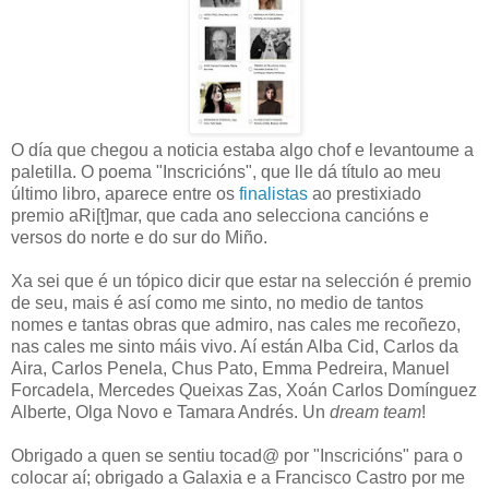
O día que chegou a noticia estaba algo chof e levantoume a
paletilla. O poema "Inscricións", que lle dá título ao meu
último libro, aparece entre os
finalistas
ao prestixiado
premio aRi[t]mar, que cada ano selecciona cancións e
versos do norte e do sur do Miño.
Xa sei que é un tópico dicir que estar na selección é premio
de seu, mais é así como me sinto, no medio de tantos
nomes e tantas obras que admiro, nas cales me recoñezo,
nas cales me sinto máis vivo. Aí están Alba Cid, Carlos da
Aira, Carlos Penela, Chus Pato, Emma Pedreira, Manuel
Forcadela, Mercedes Queixas Zas, Xoán Carlos Domínguez
Alberte, Olga Novo e Tamara Andrés. Un
dream team
!
Obrigado a quen se sentiu tocad@ por "Inscricións" para o
colocar aí; obrigado a Galaxia e a Francisco Castro por me