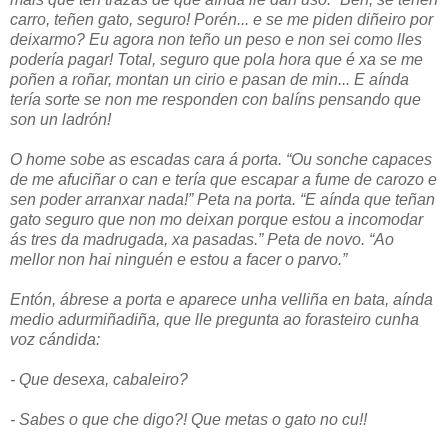
carro, teñen gato, seguro! Porén... e se me piden diñeiro por
deixarmo? Eu agora non teño un peso e non sei como lles
podería pagar! Total, seguro que pola hora que é xa se me
poñen a roñar, montan un cirio e pasan de min... E aínda
tería sorte se non me responden con balíns pensando que
son un ladrón!
O home sobe as escadas cara á porta. “Ou sonche capaces
de me afuciñar o can e tería que escapar a fume de carozo e
sen poder arranxar nada!” Peta na porta. “E aínda que teñan
gato seguro que non mo deixan porque estou a incomodar
ás tres da madrugada, xa pasadas.” Peta de novo. “Ao
mellor non hai ninguén e estou a facer o parvo.”
Entón, ábrese a porta e aparece unha velliña en bata, aínda
medio adurmiñadiña, que lle pregunta ao forasteiro cunha
voz cándida:
- Que desexa, cabaleiro?
- Sabes o que che digo?! Que metas o gato no cu!!