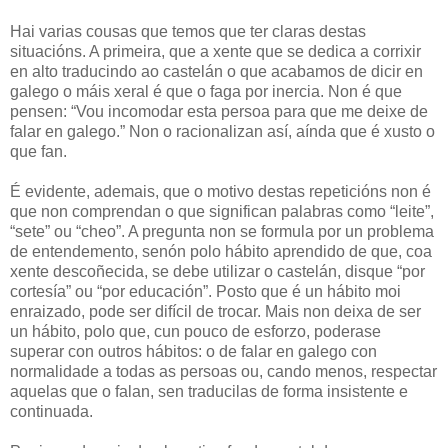
Hai varias cousas que temos que ter claras destas
situacións. A primeira, que a xente que se dedica a corrixir
en alto traducindo ao castelán o que acabamos de dicir en
galego o máis xeral é que o faga por inercia. Non é que
pensen: “Vou incomodar esta persoa para que me deixe de
falar en galego.” Non o racionalizan así, aínda que é xusto o
que fan.
É evidente, ademais, que o motivo destas repeticións non é
que non comprendan o que significan palabras como “leite”,
“sete” ou “cheo”. A pregunta non se formula por un problema
de entendemento, senón polo hábito aprendido de que, coa
xente descoñecida, se debe utilizar o castelán, disque “por
cortesía” ou “por educación”. Posto que é un hábito moi
enraizado, pode ser difícil de trocar. Mais non deixa de ser
un hábito, polo que, cun pouco de esforzo, poderase
superar con outros hábitos: o de falar en galego con
normalidade a todas as persoas ou, cando menos, respectar
aquelas que o falan, sen traducilas de forma insistente e
continuada.