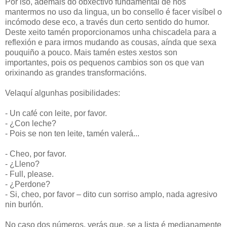
Por iso, ademais do obxectivo fundamental de nos
mantermos no uso da lingua, un bo consello é facer visíbel o
incómodo dese eco, a través dun certo sentido do humor.
Deste xeito tamén proporcionamos unha chiscadela para a
reflexión e para irmos mudando as cousas, aínda que sexa
pouquiño a pouco. Mais tamén estes xestos son
importantes, pois os pequenos cambios son os que van
orixinando as grandes transformacións.
Velaquí algunhas posibilidades:
- Un café con leite, por favor.
- ¿Con leche?
- Pois se non ten leite, tamén valerá...
- Cheo, por favor.
- ¿Lleno?
- Full, please.
- ¿Perdone?
- Si, cheo, por favor – dito cun sorriso amplo, nada agresivo
nin burlón.
No caso dos números, verás que, se a lista é medianamente