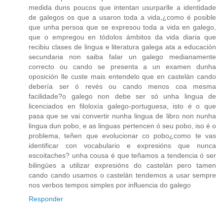
medida duns poucos que intentan usurparlle a identidade
de galegos os que a usaron toda a vida,¿como é posible
que unha persoa que se expresou toda a vida en galego,
que o empregou en tódolos ámbitos da vida diaria que
recibiu clases de lingua e literatura galega ata a educación
secundaria non saiba falar un galego medianamente
correcto ou cando se presenta a un examen dunha
oposición lle custe mais entendelo que en castelán cando
debería ser ó revés ou cando menos coa mesma
facilidade?o galego non debe ser só unha lingua de
licenciados en filoloxía galego-portuguesa, isto é o que
pasa que se vai convertir nunha lingua de libro non nunha
lingua dun pobo, e as linguas pertencen ó seu pobo, iso é o
problema, teñen que evolucionar co pobo¿como te vas
identificar con vocabulario e expresións que nunca
escoitaches? unha cousa é que teñamos a tendencia ó ser
bilingües a utilizar expresións do castelán pero tamen
cando cando usamos o castelán tendemos a usar sempre
nos verbos tempos simples por influencia do galego
Responder