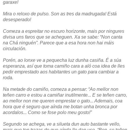
garaxe!
Mira o reloxo de pulso. Son as tres da madrugada! Está
desesperado!
Comeza a espreitar no escuro horizonte, mais por ningures
divisa uns faros que se acheguen. Xa se sabe: “Non canta
na Chá ninguén”. Parece que a esa hora non hai máis
circulación.
Porén, ao lonxe ve a pequecha luz dunha casiña. É a súa
esperanza, así que toma camiño cara a aló coa idea de lles
pedir emprestado aos habitantes un gato para cambiar a
roda.
Na metade do camiño, comeza a pensar: “Ao mellor non
teñen carro e estou a camiñar inutilmente... E se teñen carro,
ao mellor non me queren emprestar o gato... Ademais, coa
hora que é seguro que aínda me botan unha bronca por
acordalos... Como se fose polo meu gosto!”
Segundo se achega, ve a silueta dun auto bastante vello,
mais que ten trazas de que aínda lle dan uso. “Ben, se teñen