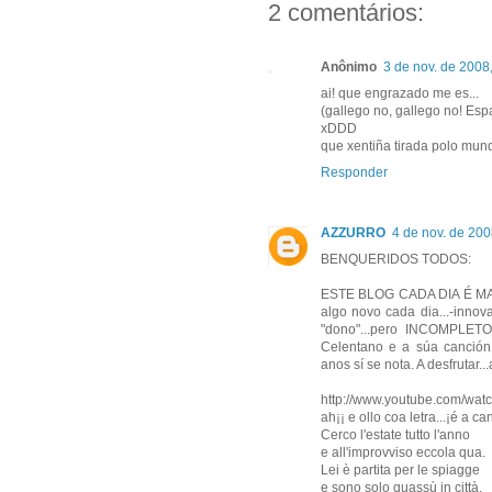
2 comentários:
Anônimo
3 de nov. de 2008
ai! que engrazado me es...
(gallego no, gallego no! Esp
xDDD
que xentiña tirada polo mun
Responder
AZZURRO
4 de nov. de 200
BENQUERIDOS TODOS:
ESTE BLOG CADA DIA É MAIS 
algo novo cada dia...-inno
"dono"...pero INCOMPLETO
Celentano e a súa canción 
anos sí se nota. A desfrutar.
http://www.youtube.com/w
ah¡¡ e ollo coa letra...¡é a c
Cerco l'estate tutto l'anno
e all'improvviso eccola qua.
Lei è partita per le spiagge
e sono solo quassù in città,