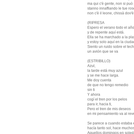
ma qui c'è gente, non si può 
stanno innaffiando le tue ros
non c'è il leone, chissà dov'è
(RIPRESA
Espero el verano todo el añ
y de repente aquí está.
Ella se ha marchado a la pl
y estoy solo aquí en la ciuda
Siento un ruido sobre el tec
un avión que se va
(ESTRIBILLO)
Azul,
la tarde está muy azul
y se me hace larga.
Me doy cuenta
de que no tengo remedio
sin ti
Y ahora
cogí el tren por los pelos
para ir, hacia ti,
Pero el tren de mis deseos
en mi pensamiento va al rev
Se parece a cuando estaba 
hacía tanto sol, hace mucho
Aquellos domingos en sole