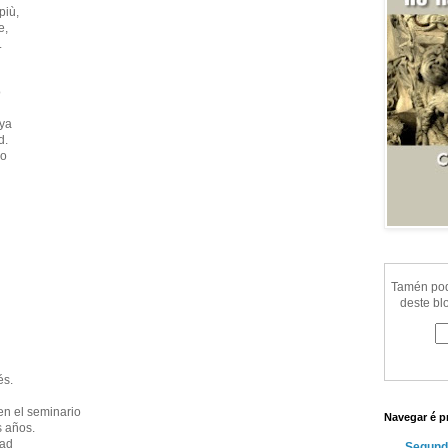
più,
e,
.
o
aya
d.
ho
Tamén pode
deste bl
és.
en el seminario
Navegar é p
s años.
dad
Segund