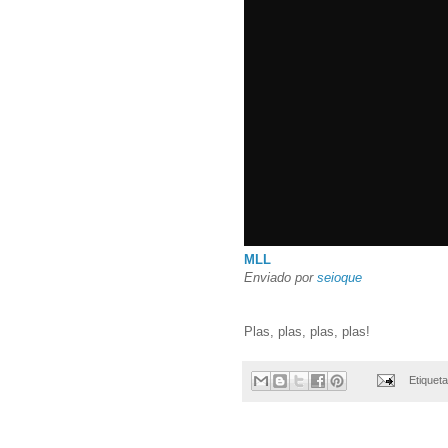
MLL
Enviado por
seioque
Plas, plas, plas, plas!
Etiquet