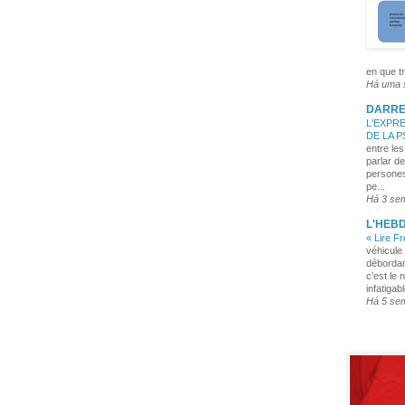
en que tr
Há uma
DARRE
L'EXPRE
DE LA 
entre les
parlar de
persones
pe...
Há 3 se
L'HEB
« Lire F
véhicule 
débordan
c’est le 
infatigabl
Há 5 se