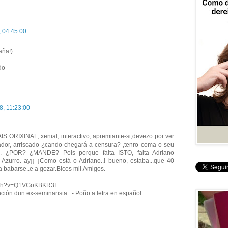
, 04:45:00
aña!)
do
8, 11:23:00
ORIXINAL, xenial, interactivo, apremiante-si,devezo por ver
vador, arriscado-¿cando chegará a censura?-,tenro coma o seu
. ¿POR? ¿MANDE? Pois porque falta ISTO, falta Adriano
Azurro. ay¡¡ ¡Como está o Adriano..! bueno, estaba...que 40
..a babarse..e a gozar.Bicos mil.Amigos.
atch?v=Q1VGoKBKR3I
anción dun ex-seminarista...- Poño a letra en español...