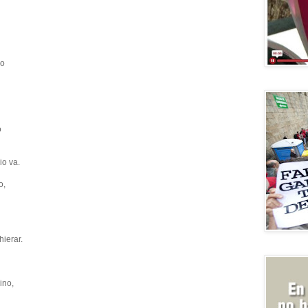
ro
o
io va.
o,
ierar.
ino,