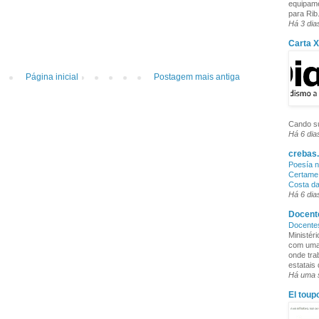
equipame
para Rib.
Há 3 dia
Carta 
Página inicial
Postagem mais antiga
Cando su
Há 6 dia
crebas.
Poesía n
Certame 
Costa d
Há 6 dia
Docente
Docente
Ministér
com uma 
onde tra
estatais
Há uma
El toup