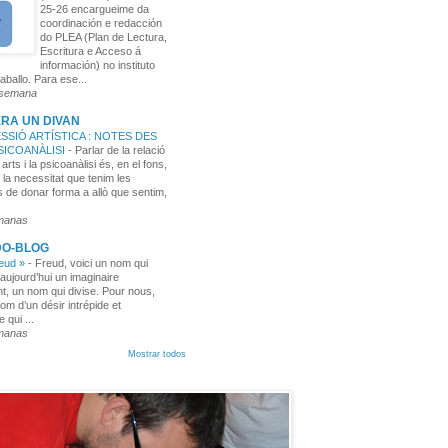
25-26 encargueime da
coordinación e redacción
do PLEA (Plan de Lectura,
Escritura e Acceso á
información) no instituto
aballo. Para ese...
 semana
RA UN DIVAN
SSIÓ ARTÍSTICA : NOTES DES
PSICOANÀLISI
-
Parlar de la relació
 arts i la psicoanàlisi és, en el fons,
 la necessitat que tenim les
 de donar forma a allò que sentim,
manas
DO-BLOG
reud »
-
Freud, voici un nom qui
aujourd’hui un imaginaire
t, un nom qui divise. Pour nous,
nom d’un désir intrépide et
e qui ...
manas
Mostrar todos