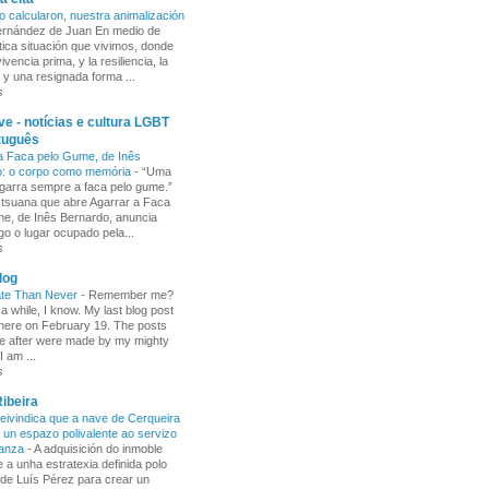
o calcularon, nuestra animalización
Fernández de Juan En medio de
tica situación que vivimos, donde
ivencia prima, y la resiliencia, la
 y una resignada forma ...
s
e - notícias e cultura LGBT
tuguês
a Faca pelo Gume, de Inês
o: o corpo como memória
-
“Uma
garra sempre a faca pelo gume.”
 tsuana que abre Agarrar a Faca
e, de Inês Bernardo, anuncia
go o lugar ocupado pela...
s
log
ate Than Never
-
Remember me?
 a while, I know. My last blog post
here on February 19. The posts
e after were made by my mighty
I am ...
s
ibeira
ivindica que a nave de Cerqueira
 un espazo polivalente ao servizo
ñanza
-
A adquisición do inmoble
 a unha estratexia definida polo
de Luís Pérez para crear un