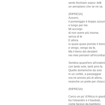
sento fischiare sopra i tetti
un aeroplano che se ne va.
(RIPRESA)
Azzurro,
il pomeriggio è troppo azzur
e lungo per me.
Mi accorgo
di non avere più risorse,
senza di te
E allora
io quasi quasi prendo il tren
e vengo, vengo da te,
Ma il treno dei desideri
nei miei pensieri all'incontrar
Sembra quand'ero all'oratori
con tanto sole, tanti anni fa.
Quelle domeniche da solo
in un cortile, a passeggiar
ora mi annoio più di allora,
neanche un prete per chiacch
(RIPRESA)
Cerco un po' d'Africa in giard
tra l'oleandro e il baobab,
come facevo da bambino,