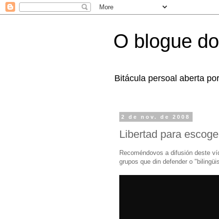
O blogue do
Bitácula persoal aberta po
2 de nov. de 2008
Libertad para escoger
Recoméndovos a difusión deste ví
grupos que din defender o "bilingüi