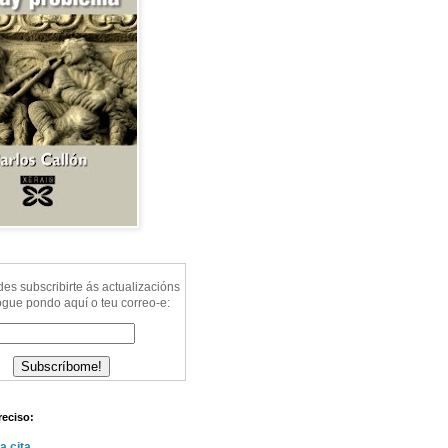
s subscribirte ás actualizacións
ogue pondo aquí o teu correo-e:
reciso:
a cita