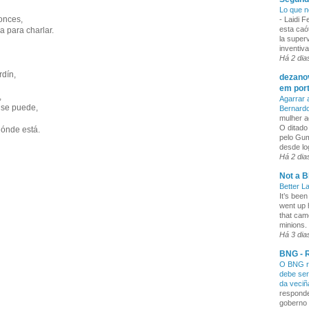
Lo que n
onces,
-
Laidi 
esta caó
a para charlar.
la superv
inventiva
Há 2 dia
rdín,
dezanov
em por
,
Agarrar 
 se puede,
Bernard
mulher a
O ditado
dónde está.
pelo Gum
desde lo
Há 2 dia
Not a B
Better L
It’s been
went up 
that cam
minions. 
Há 3 dia
BNG - R
O BNG re
debe ser
da veci
responde
goberno 