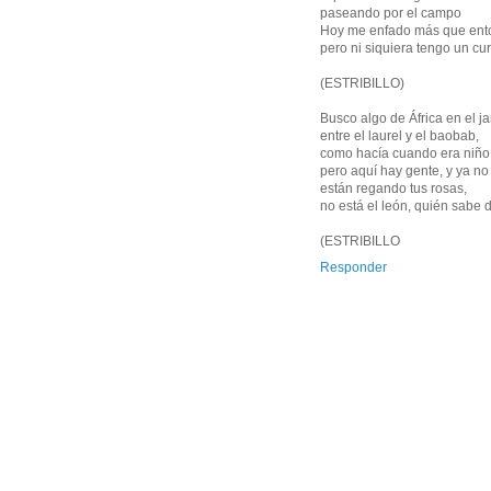
paseando por el campo
Hoy me enfado más que ent
pero ni siquiera tengo un cur
(ESTRIBILLO)
Busco algo de África en el ja
entre el laurel y el baobab,
como hacía cuando era niño
pero aquí hay gente, y ya no
están regando tus rosas,
no está el león, quién sabe 
(ESTRIBILLO
Responder