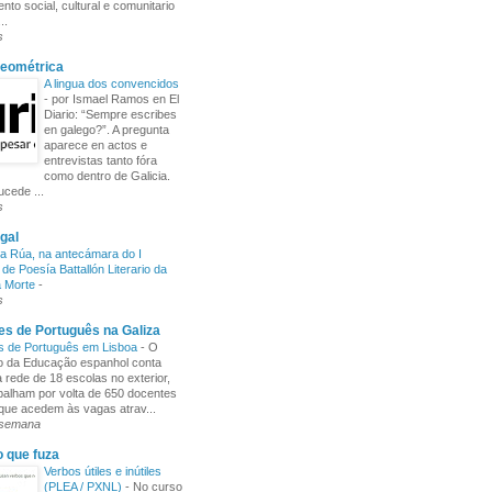
nto social, cultural e comunitario
..
s
Xeométrica
A lingua dos convencidos
-
por Ismael Ramos en El
Diario: “Sempre escribes
en galego?”. A pregunta
aparece en actos e
entrevistas tanto fóra
como dentro de Galicia.
cede ...
s
gal
a Rúa, na antecámara do I
de Poesía Battallón Literario da
a Morte
-
s
s de Português na Galiza
s de Português em Lisboa
-
O
io da Educação espanhol conta
rede de 18 escolas no exterior,
balham por volta de 650 docentes
 que acedem às vagas atrav...
 semana
o que fuza
Verbos útiles e inútiles
(PLEA / PXNL)
-
No curso