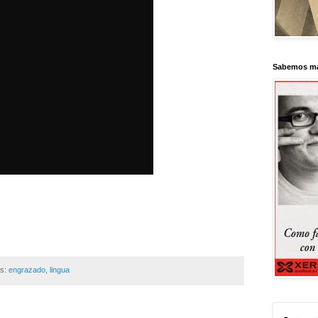
Sabemos má
as:
engrazado
,
lingua