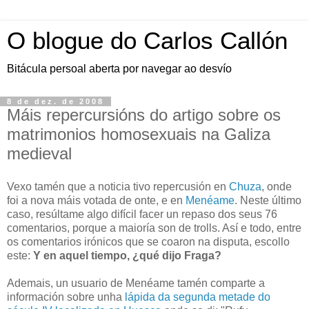
O blogue do Carlos Callón
Bitácula persoal aberta por navegar ao desvío
8 de dez. de 2008
Máis repercursións do artigo sobre os
matrimonios homosexuais na Galiza
medieval
Vexo tamén que a noticia tivo repercusión en
Chuza
, onde
foi a nova máis votada de onte, e en
Menéame
. Neste último
caso, resúltame algo difícil facer un repaso dos seus 76
comentarios, porque a maioría son de trolls. Así e todo, entre
os comentarios irónicos que se coaron na disputa, escollo
este:
Y en aquel tiempo, ¿qué dijo Fraga?
Ademais, un usuario de Menéame tamén comparte a
información sobre unha
lápida da segunda metade do