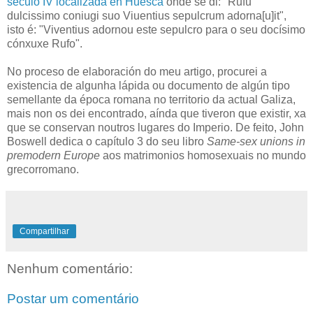
século IV localizada en Huesca
onde se di: "Rufu
dulcissimo coniugi suo Viuentius sepulcrum adorna[u]it",
isto é: "Viventius adornou este sepulcro para o seu docísimo
cónxuxe Rufo".
No proceso de elaboración do meu artigo, procurei a
existencia de algunha lápida ou documento de algún tipo
semellante da época romana no territorio da actual Galiza,
mais non os dei encontrado, aínda que tiveron que existir, xa
que se conservan noutros lugares do Imperio. De feito, John
Boswell dedica o capítulo 3 do seu libro
Same-sex unions in
premodern Europe
aos matrimonios homosexuais no mundo
grecorromano.
Compartilhar
Nenhum comentário:
Postar um comentário