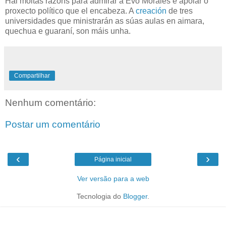
Hai moitas razóns para admirar a Evo Morales e apoiar o
proxecto político que el encabeza. A
creación
de tres
universidades que ministrarán as súas aulas en aimara,
quechua e guaraní, son máis unha.
Compartilhar
Nenhum comentário:
Postar um comentário
‹
›
Página inicial
Ver versão para a web
Tecnologia do
Blogger
.