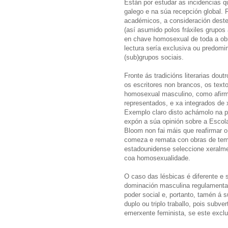
Están por estudar as incidencias q
galego e na súa recepción global. F
académicos, a consideración deste
(así asumido polos fráxiles grupos 
en chave homosexual de toda a ob
lectura sería exclusiva ou predo
(sub)grupos sociais.
Fronte ás tradicións literarias dou
os escritores non brancos, os text
homosexual masculino, como afir
representados, e xa integrados de 
Exemplo claro disto achámolo na p
expón a súa opinión sobre a Escol
Bloom non fai máis que reafirmar o
comeza e remata con obras de temát
estadounidense seleccione xeralm
coa homosexualidade.
O caso das lésbicas é diferente e s
dominación masculina regulamenta 
poder social e, portanto, tamén á 
duplo ou triplo traballo, pois sub
emerxente feminista, se este exclu