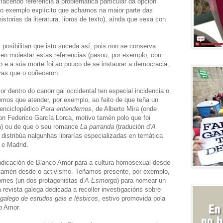
acendo referencia á problemática particular da opción
ico exemplo explícito que achamos na maior parte das
storias da literatura, libros de texto), aínda que sexa con
 posibilitan que isto suceda así, pois non se conserva
esen molestar estas referencias (pasou, por exemplo, con
 e a súa morte foi ao pouco de se instaurar a democracia,
vas que o coñeceron.
 dentro do canon gai occidental ten especial incidencia o
Temos que atender, por exemplo, ao feito de que teña un
o enciclopédico
Para entendernos
, de Alberto Mira (onde
on Federico García Lorca, motivo tamén polo que foi
n) ou de que o seu romance
La parranda
(tradución d’
A
e distribúa nalgunhas librarías especializadas en temática
 e Madrid.
ndicación de Blanco Amor para a cultura homosexual desde
n tamén desde o activismo. Teñamos presente, por exemplo,
omes (un dos protagonistas d’
A Esmorga
) para nomear un
ra revista galega dedicada a recoller investigacións sobre
 galego de estudos gais e lésbicos
, estivo promovida pola
o Amor.