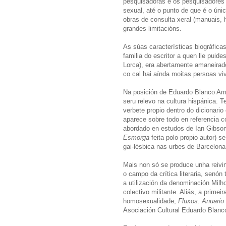
pesquisadoras e os pesquisadores f
sexual, até o punto de que é o ún
obras de consulta xeral (manuais, hi
grandes limitacións.
As súas características biográficas
familia do escritor a quen lle puid
Lorca), era abertamente amaneirado
co cal hai aínda moitas persoas vi
Na posición de Eduardo Blanco Amor
seru relevo na cultura hispánica. 
verbete propio dentro do dicionari
aparece sobre todo en referencia c
abordado en estudos de Ian Gibso
Esmorga
feita polo propio autor) s
gai-lésbica nas urbes de Barcelona
Mais non só se produce unha reivi
o campo da crítica literaria, senó
a utilización da denominación Milh
colectivo militante. Aliás, a primei
homosexualidade,
Fluxos. Anuario
Asociación Cultural Eduardo Blanc