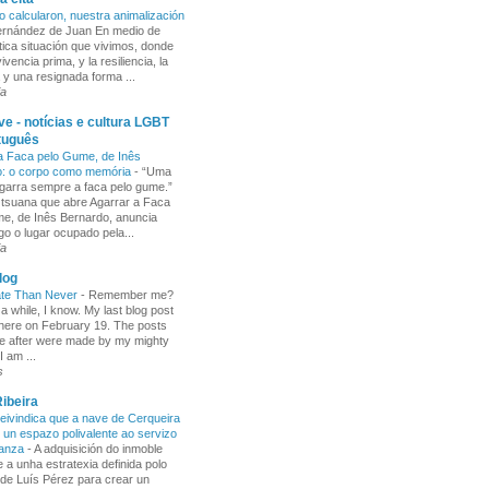
o calcularon, nuestra animalización
Fernández de Juan En medio de
tica situación que vivimos, donde
ivencia prima, y la resiliencia, la
 y una resignada forma ...
ia
e - notícias e cultura LGBT
tuguês
a Faca pelo Gume, de Inês
o: o corpo como memória
-
“Uma
garra sempre a faca pelo gume.”
 tsuana que abre Agarrar a Faca
e, de Inês Bernardo, anuncia
go o lugar ocupado pela...
ia
log
ate Than Never
-
Remember me?
 a while, I know. My last blog post
here on February 19. The posts
e after were made by my mighty
I am ...
s
ibeira
ivindica que a nave de Cerqueira
 un espazo polivalente ao servizo
ñanza
-
A adquisición do inmoble
 a unha estratexia definida polo
de Luís Pérez para crear un