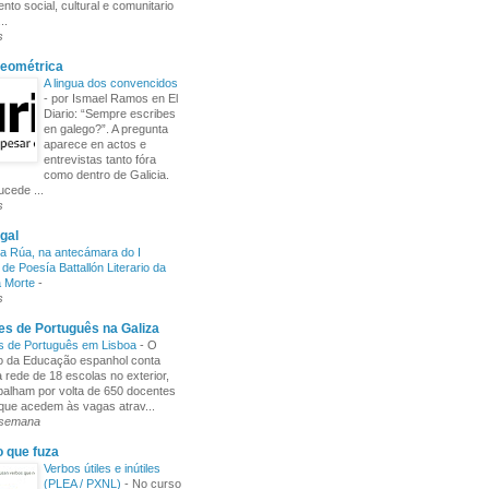
nto social, cultural e comunitario
..
s
Xeométrica
A lingua dos convencidos
-
por Ismael Ramos en El
Diario: “Sempre escribes
en galego?”. A pregunta
aparece en actos e
entrevistas tanto fóra
como dentro de Galicia.
cede ...
s
gal
a Rúa, na antecámara do I
de Poesía Battallón Literario da
a Morte
-
s
s de Português na Galiza
s de Português em Lisboa
-
O
io da Educação espanhol conta
rede de 18 escolas no exterior,
balham por volta de 650 docentes
 que acedem às vagas atrav...
 semana
o que fuza
Verbos útiles e inútiles
(PLEA / PXNL)
-
No curso