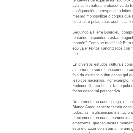
tentativas de explicación sociolóx
avaliación natural e obxectiva de t
configuración corresponde a loitas
mesmo monopolizar o corpus que se
escollas e polas súas xustificación
Seguindo a Pierre Bourdieu, cómpr
tentando responder a estas pregu
mantén? Como se modifica? Esta v
equivaler textos canonizados con “l
má”.
En diversos estudos culturais cons
sistema e o seu recoñecemento com
fala da existencia dun canon gai e
lésbicos nacionais. Por exemplo, n
Federico García Lorca, tanto pola 
focan desde tal perspectiva.
No referente ao caso galego, o ce
Blanco Amor, aspecto tamén condic
todos, as insuficiencias institucion
propiamente un canon homosexual g
emerxente, que ten nestes momento
este é o autor do sistema literari