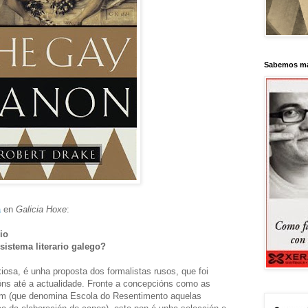
Sabemos má
a
en
Galicia Hoxe
:
io
istema literario galego?
iosa, é unha proposta dos formalistas rusos, que foi
óns até a actualidade. Fronte a concepcións como as
oom (que denomina Escola do Resentimento aquelas