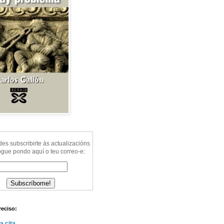
s subscribirte ás actualizacións
ogue pondo aquí o teu correo-e:
reciso:
a cita