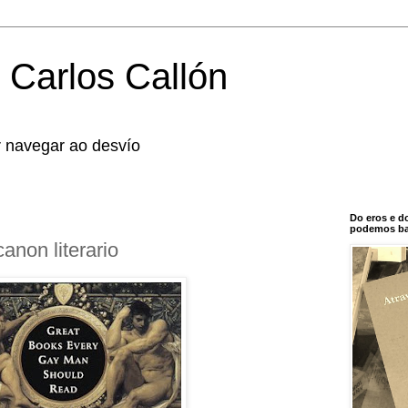
 Carlos Callón
r navegar ao desvío
Do eros e d
podemos bal
non literario