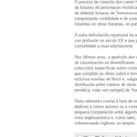
O proceso de creación dun canon h
de listaxes de personaxes histórica
de elaborar listaxes de “homosexua
conquistando visibilidade e de crea
inseridas en obras literarias, en p
A outra delimitación repertorial d
con profusión no século XX e que p
comunidade a nivel internacional.
Nos últimos anos, a aparición dun
de canonización se diversificasen.
coleccións específicas sobre conti
que compilan as obras sobre
o te
incluírse reseñas de libros e, nal
distribución polos correos de obra
temática, mais non sempre) de “h
Outro elemento crucial á hora de es
dedican a certos autores ou a cert
pequena comparación entre algunha
orixe anglosaxónica e, como tales,
sobranceando ingleses ou ianquis. 