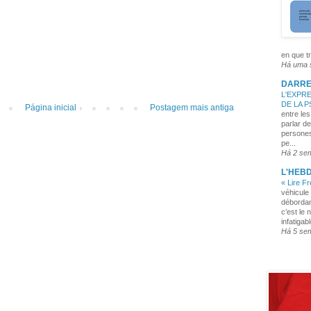
en que tr
Há uma
DARRE
L'EXPRE
DE LA 
Página inicial
Postagem mais antiga
entre les
parlar de
persones
pe...
Há 2 se
L'HEB
« Lire F
véhicule 
débordan
c’est le 
infatigabl
Há 5 se