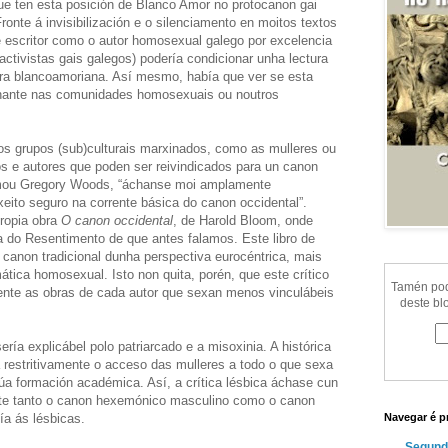
ue ten esta posición de Blanco Amor no protocanon gai
ronte á invisibilización e o silenciamento en moitos textos
 escritor como o autor homosexual galego por excelencia
activistas gais galegos) podería condicionar unha lectura
ra blancoamoriana. Así mesmo, había que ver se esta
minante nas comunidades homosexuais ou noutros
tros grupos (sub)culturais marxinados, como as mulleres ou
os e autores que poden ser reivindicados para un canon
mou Gregory Woods, “áchanse moi amplamente
xeito seguro na corrente básica do canon occidental”.
ropia obra
O canon occidental
, de Harold Bloom, onde
a do Resentimento de que antes falamos. Este libro de
 canon tradicional dunha perspectiva eurocéntrica, mais
ica homosexual. Isto non quita, porén, que este crítico
Tamén pode
ente as obras de cada autor que sexan menos vinculábeis
deste bl
ería explicábel polo patriarcado e a misoxinia. A histórica
restritivamente o acceso das mulleres a todo o que sexa
súa formación académica. Así, a crítica lésbica áchase cun
verte tanto o canon hexemónico masculino como o canon
ía ás lésbicas.
Navegar é p
Segund