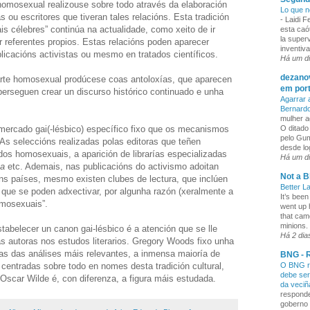
omosexual realizouse sobre todo através da elaboración
Lo que n
s ou escritores que tiveran tales relacións. Esta tradición
-
Laidi 
is célebres” continúa na actualidade, como xeito de ir
esta caó
la superv
r referentes propios. Estas relacións poden aparecer
inventiva
ublicacións activistas ou mesmo en tratados científicos.
Há um d
dezanov
a arte homosexual prodúcese coas antoloxías, que aparecen
em por
erseguen crear un discurso histórico continuado e unha
Agarrar 
Bernard
mulher a
 mercado gai(-lésbico) específico fixo que os mecanismos
O ditado
pelo Gum
 As seleccións realizadas polas editoras que teñen
desde lo
dos homosexuais, a aparición de librarías especializadas
Há um d
ma
etc. Ademais, nas publicacións do activismo adoitan
Not a B
gúns países, mesmo existen clubes de lectura, que inclúen
Better L
s que se poden adxectivar, por algunha razón (xeralmente a
It’s been
omosexuais”.
went up 
that cam
minions. 
tabelecer un canon gai-lésbico é a atención que se lle
Há 2 dia
as autoras nos estudos literarios. Gregory Woods fixo unha
s das análises máis relevantes, a inmensa maioría de
BNG - R
 centradas sobre todo en nomes desta tradición cultural,
O BNG re
debe ser
Oscar Wilde é, con diferenza, a figura máis estudada.
da veci
responde
goberno 