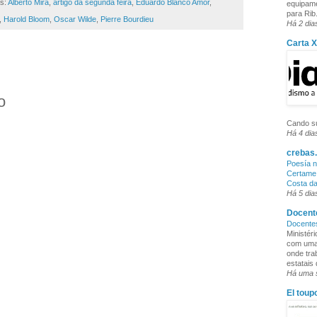
as:
Alberto Mira
,
artigo da segunda feira
,
Eduardo Blanco Amor
,
equipame
para Rib.
,
Harold Bloom
,
Oscar Wilde
,
Pierre Bourdieu
Há 2 dia
Carta 
o
Cando su
Há 4 dia
crebas.
Poesía n
Certame 
Costa d
Há 5 dia
Docente
Docente
Ministér
com uma 
onde tra
estatais
Há uma
El toup