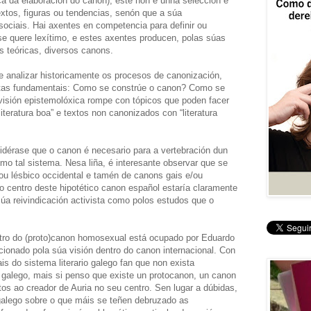
ica da elaboración do canon), este non é unha selección e
extos, figuras ou tendencias, senón que a súa
 sociais. Hai axentes en competencia para definir ou
 quere lexítimo, e estes axentes producen, polas súas
s teóricas, diversos canons.
e analizar historicamente os procesos de canonización,
ntas fundamentais: Como se constrúe o canon? Como se
isión epistemolóxica rompe con tópicos que poden facer
iteratura boa” e textos non canonizados con “literatura
idérase que o canon é necesario para a vertebración dun
o tal sistema. Nesa liña, é interesante observar que se
/ou lésbico occidental e tamén de canons gais e/ou
o centro deste hipotético canon español estaría claramente
súa reivindicación activista como polos estudos que o
ntro do (proto)canon homosexual está ocupado por Eduardo
ionado pola súa visión dentro do canon internacional. Con
ais do sistema literario galego fan que non exista
alego, mais si penso que existe un protocanon, un canon
s ao creador de Auria no seu centro. Sen lugar a dúbidas,
o galego sobre o que máis se teñen debruzado as