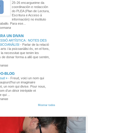
25-26 encargueime da
coordinación e redacción
do PLEA (Plan de Lectura,
Escritura e Acceso á
información) no instituto
aballo. Para ese...
 semana
RA UN DIVAN
SSIÓ ARTÍSTICA : NOTES DES
PSICOANÀLISI
-
Parlar de la relació
 arts i la psicoanàlisi és, en el fons,
 la necessitat que tenim les
 de donar forma a allò que sentim,
manas
DO-BLOG
reud »
-
Freud, voici un nom qui
aujourd’hui un imaginaire
t, un nom qui divise. Pour nous,
nom d’un désir intrépide et
e qui ...
manas
Mostrar todos