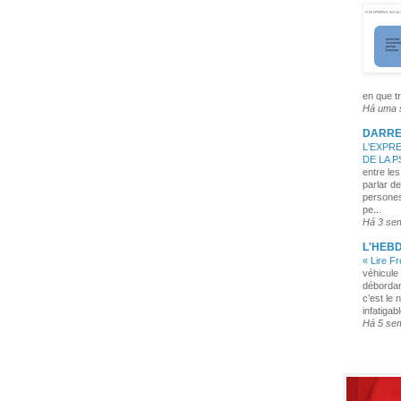
en que tr
Há uma
DARRE
L'EXPRE
DE LA 
entre les
parlar de
persones
pe...
Há 3 se
L'HEB
« Lire F
véhicule 
débordan
c’est le 
infatigabl
Há 5 se