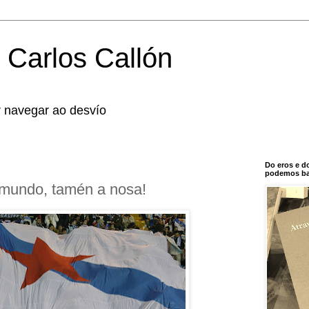
 Carlos Callón
r navegar ao desvío
Do eros e d
podemos bal
 mundo, tamén a nosa!