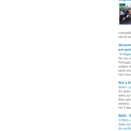
comunida
Há 43 m
dezanov
em por
“A Viage
No seu m
Portugal
origem d
tanto enq
Há 9 ho
Not a B
Better L
It’s been
went up 
that cam
minions. 
Há 3 dia
BNG - R
O BNG re
debe ser
da veci