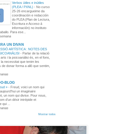
Verbos útiles e inútiles
(PLEA / PXNL)
-
No curso
25-26 encargueime da
coordinación e redacción
do PLEA (Plan de Lectura,
Escritura e Acceso á
información) no instituto
aballo. Para ese...
 semana
RA UN DIVAN
SSIÓ ARTÍSTICA : NOTES DES
PSICOANÀLISI
-
Parlar de la relació
 arts i la psicoanàlisi és, en el fons,
 la necessitat que tenim les
 de donar forma a allò que sentim,
manas
DO-BLOG
reud »
-
Freud, voici un nom qui
aujourd’hui un imaginaire
t, un nom qui divise. Pour nous,
nom d’un désir intrépide et
e qui ...
manas
Mostrar todos