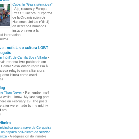
Cuba, la "Gaza silenciosa"
-
Afp, reuters y Europa
Press *Ginebra. *Expertos
de la Organización de
Naciones Unidas (ONU)
en derechos humanos
instaron ayer a la
d internacion...
inutos
e - notícias e cultura LGBT
tuguês
m Inútil”, de Camila Sosa Villada
-
ais recente livro publicado em
, Camila Sosa Villada regressa à
a sua relação com a literatura,
uanto leitora como escri...
ras
log
ate Than Never
-
Remember me?
 a while, I know. My last blog post
here on February 19. The posts
e after were made by my mighty
I am ...
s
ibeira
ivindica que a nave de Cerqueira
 un espazo polivalente ao servizo
ñanza
-
A adquisición do inmoble