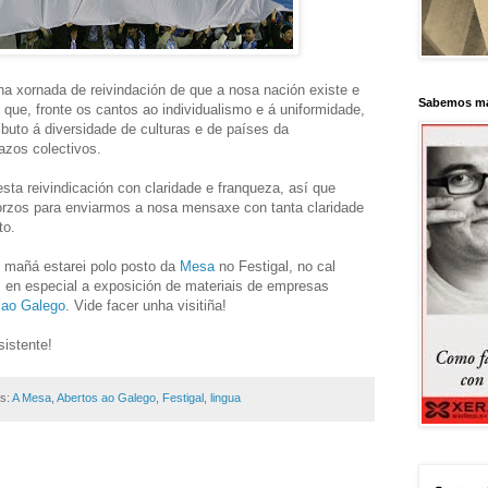
a xornada de reivindación de que a nosa nación existe e
Sabemos má
e que, fronte os cantos ao individualismo e á uniformidade,
buto á diversidade de culturas e de países da
azos colectivos.
ta reivindicación con claridade e franqueza, así que
orzos para enviarmos a nosa mensaxe con tanta claridade
to.
e mañá estarei polo posto da
Mesa
no Festigal, no cal
, en especial a exposición de materiais de empresas
 ao Galego
. Vide facer unha visitiña!
sistente!
as:
A Mesa
,
Abertos ao Galego
,
Festigal
,
lingua