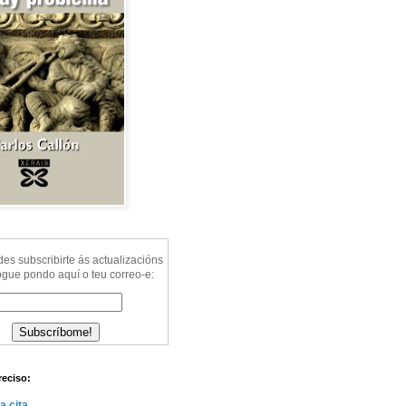
s subscribirte ás actualizacións
ogue pondo aquí o teu correo-e:
reciso:
a cita