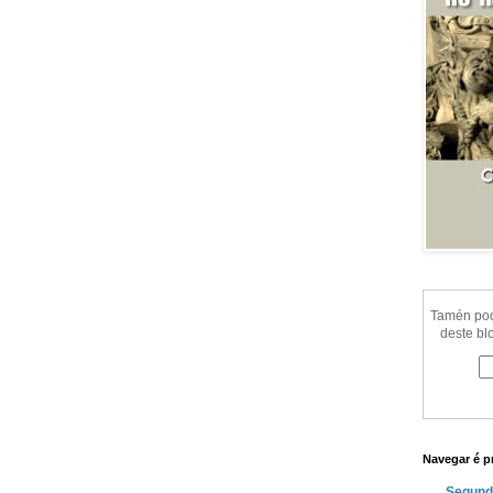
Tamén pode
deste bl
Navegar é p
Segund