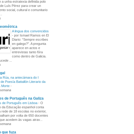
 a unha estratexia definida polo
de Luís Pérez para crear un
nto social, cultural e comunitario
..
s
Xeométrica
A lingua dos convencidos
-
por Ismael Ramos en El
Diario: “Sempre escribes
en galego?”. A pregunta
aparece en actos e
entrevistas tanto fóra
como dentro de Galicia.
cede ...
s
gal
a Rúa, na antecámara do I
de Poesía Battallón Literario da
a Morte
-
 semana
s de Português na Galiza
s de Português em Lisboa
-
O
io da Educação espanhol conta
rede de 18 escolas no exterior,
balham por volta de 650 docentes
 que acedem às vagas atrav...
 semana
o que fuza