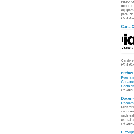
responde
goberno 
equipame
para Rib.
Há 4 dia
Carta 
Cando su
Há 6 dia
crebas.
Poesía n
Certame 
Costa d
Há uma
Docente
Docente
Ministér
com uma 
onde tra
estatais
Há uma
El toup