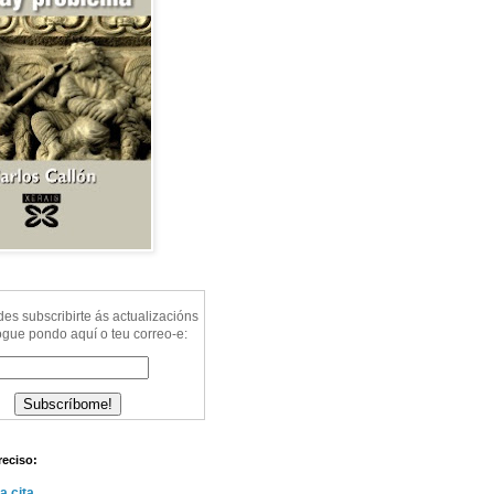
s subscribirte ás actualizacións
ogue pondo aquí o teu correo-e:
reciso:
a cita