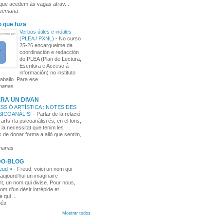
 que acedem às vagas atrav...
 semana
o que fuza
Verbos útiles e inútiles
(PLEA / PXNL)
-
No curso
25-26 encargueime da
coordinación e redacción
do PLEA (Plan de Lectura,
Escritura e Acceso á
información) no instituto
aballo. Para ese...
manas
RA UN DIVAN
SSIÓ ARTÍSTICA : NOTES DES
PSICOANÀLISI
-
Parlar de la relació
 arts i la psicoanàlisi és, en el fons,
 la necessitat que tenim les
 de donar forma a allò que sentim,
manas
DO-BLOG
reud »
-
Freud, voici un nom qui
aujourd’hui un imaginaire
t, un nom qui divise. Pour nous,
nom d’un désir intrépide et
e qui ...
mês
Mostrar todos