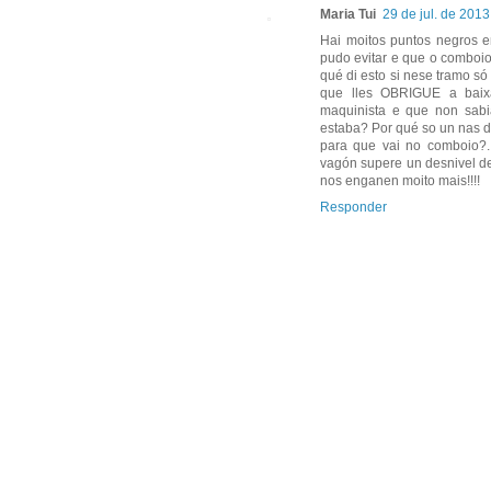
Maria Tui
29 de jul. de 2013
Hai moitos puntos negros e
pudo evitar e que o comboio
qué di esto si nese tramo s
que lles OBRIGUE a baixa
maquinista e que non sabi
estaba? Por qué so un nas d
para que vai no comboio?.
vagón supere un desnivel de
nos enganen moito mais!!!!
Responder