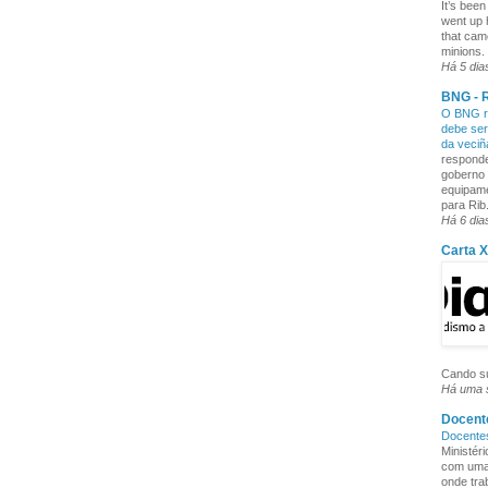
It’s been
went up 
that cam
minions. 
Há 5 dia
BNG - R
O BNG re
debe ser
da veci
responde
goberno 
equipame
para Rib.
Há 6 dia
Carta 
Cando su
Há uma
Docente
Docente
Ministér
com uma 
onde tra