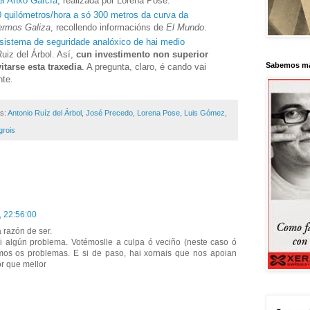
el Anxo García
, realizada por Lorena Pose.
0 quilómetros/hora a só 300 metros da curva da
ermos Galiza
, recollendo informacións de
El Mundo
.
 sistema de seguridade analóxico de hai medio
uiz del Árbol. Así,
cun investimento non superior
Sabemos má
itarse esta traxedia
. A pregunta, claro, é cando vai
nte.
as:
Antonio Ruíz del Árbol
,
José Precedo
,
Lorena Pose
,
Luis Gómez
,
grois
, 22:56:00
 razón de ser.
i algún problema. Votémoslle a culpa ó veciño (neste caso ó
mos os problemas. E si de paso, hai xornais que nos apoian
r que mellor