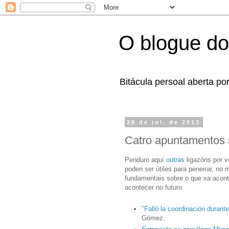
O blogue do
Bitácula persoal aberta po
28 de jul. de 2013
Catro apuntamentos 
Penduro aquí
outras
ligazóns por v
poden ser útiles para peneirar, no
fundamentais sobre o que xa acont
acontecer no futuro.
"Falló la coordinación durante
Gómez.