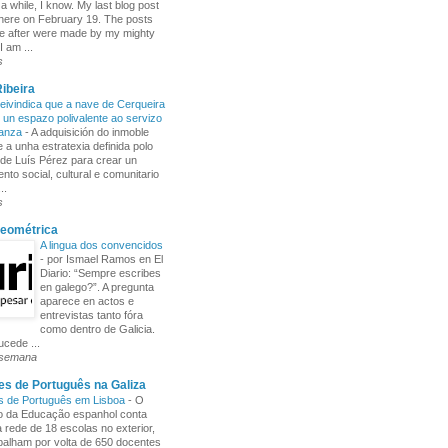
 a while, I know. My last blog post
here on February 19. The posts
e after were made by my mighty
I am ...
s
ibeira
ivindica que a nave de Cerqueira
 un espazo polivalente ao servizo
ñanza
-
A adquisición do inmoble
 a unha estratexia definida polo
de Luís Pérez para crear un
nto social, cultural e comunitario
..
s
Xeométrica
A lingua dos convencidos
-
por Ismael Ramos en El
Diario: “Sempre escribes
en galego?”. A pregunta
aparece en actos e
entrevistas tanto fóra
como dentro de Galicia.
cede ...
 semana
s de Português na Galiza
s de Português em Lisboa
-
O
io da Educação espanhol conta
rede de 18 escolas no exterior,
balham por volta de 650 docentes