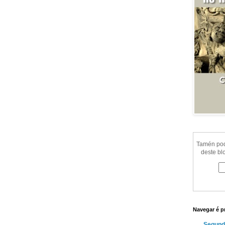
Tamén pode
deste bl
Navegar é p
Segund