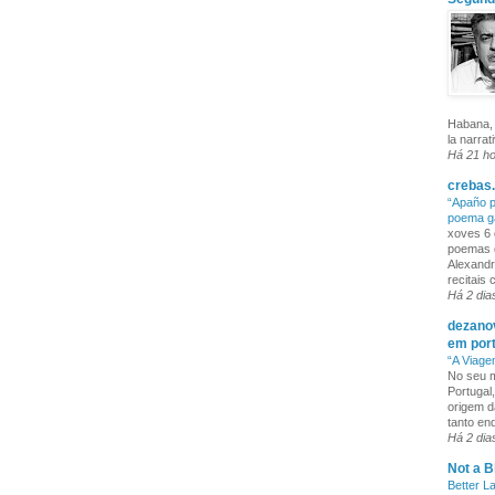
Habana, 
la narrat
Há 21 h
crebas.
“Apaño p
poema g
xoves 6 
poemas q
Alexandr
recitais
Há 2 dia
dezanov
em por
“A Viage
No seu m
Portugal
origem d
tanto enq
Há 2 dia
Not a B
Better L