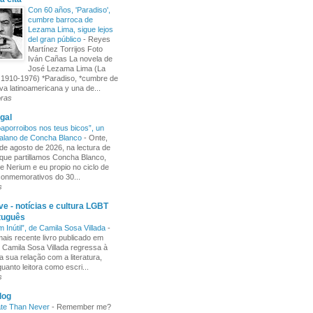
Con 60 años, 'Paradiso',
cumbre barroca de
Lezama Lima, sigue lejos
del gran público
-
Reyes
Martínez Torrijos Foto
Iván Cañas La novela de
José Lezama Lima (La
1910-1976) *Paradiso, *cumbre de
iva latinoamericana y una de...
oras
gal
aporroibos nos teus bicos”, un
alano de Concha Blanco
-
Onte,
de agosto de 2026, na lectura de
ue partillamos Concha Blanco,
e Nerium e eu propio no ciclo de
 conmemorativos do 30...
s
e - notícias e cultura LGBT
tuguês
m Inútil”, de Camila Sosa Villada
-
ais recente livro publicado em
, Camila Sosa Villada regressa à
a sua relação com a literatura,
uanto leitora como escri...
s
log
ate Than Never
-
Remember me?