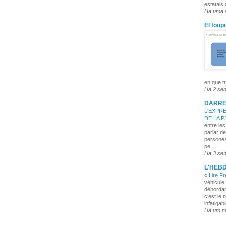
estatais
Há uma
El toup
en que tr
Há 2 se
DARRE
L'EXPRE
DE LA 
entre les
parlar de
persones
pe...
Há 3 se
L'HEB
« Lire F
véhicule 
débordan
c’est le 
infatigabl
Há um 