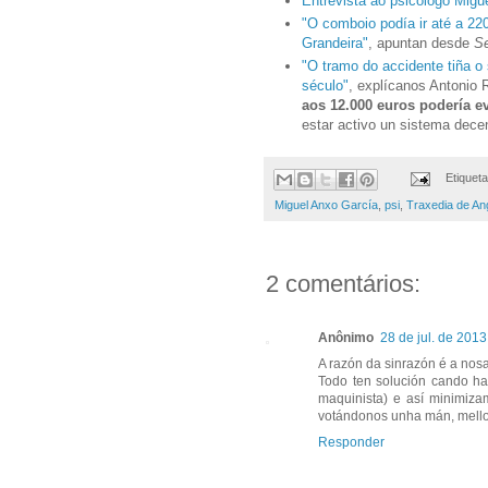
Entrevista ao psicólogo Migu
"O comboio podía ir até a 22
Grandeira"
, apuntan desde
S
"O tramo do accidente tiña o
século"
, explícanos Antonio R
aos 12.000 euros podería ev
estar activo un sistema dece
Etiquet
Miguel Anxo García
,
psi
,
Traxedia de An
2 comentários:
Anônimo
28 de jul. de 2013
A razón da sinrazón é a nosa
Todo ten solución cando ha
maquinista) e así minimiza
votándonos unha mán, mello
Responder