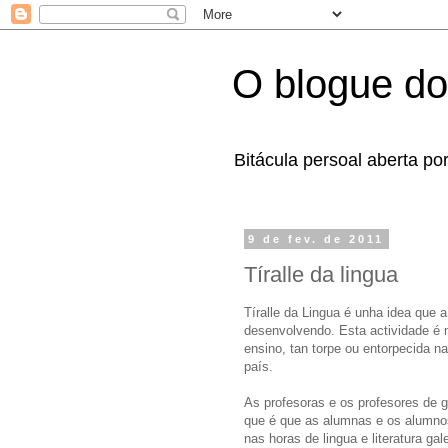
O blogue do
Bitácula persoal aberta po
9 de fev. de 2011
Tíralle da lingua
Tíralle da Lingua é unha idea que 
desenvolvendo. Esta actividade é mo
ensino, tan torpe ou entorpecida n
país.
As profesoras e os profesores de 
que é que as alumnas e os alumnos
nas horas de lingua e literatura gal