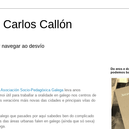
 Carlos Callón
r navegar ao desvío
Do eros e d
podemos bal
a
Asociación Socio-Pedagóxica Galega
leva anos
i útil para traballar a oralidade en galego nos centros de
as xeracións máis novas das cidades e principais vilas do
galego que pasades por aquí sabedes ben do complicado
 das áreas urbanas falen en galego (aínda que só sexa)
ega.