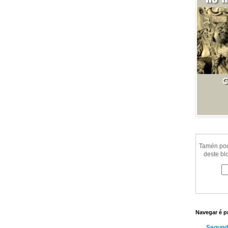
Tamén pode
deste bl
Navegar é p
Segund