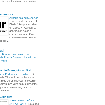
nto social, cultural e comunitario
..
s
Xeométrica
A lingua dos convencidos
-
por Ismael Ramos en El
Diario: “Sempre escribes
en galego?”. A pregunta
aparece en actos e
entrevistas tanto fóra
como dentro de Galicia.
cede ...
s
gal
a Rúa, na antecámara do I
de Poesía Battallón Literario da
a Morte
-
s
s de Português na Galiza
s de Português em Lisboa
-
O
io da Educação espanhol conta
rede de 18 escolas no exterior,
balham por volta de 650 docentes
 que acedem às vagas atrav...
 semana
o que fuza
Verbos útiles e inútiles
(PLEA / PXNL)
-
No curso