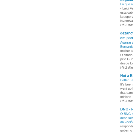
Lo que n
-
Laidi 
esta caó
la superv
inventiva
Há 2 dia
dezanov
em por
Agarrar 
Bernard
mulher a
O ditado
pelo Gum
desde lo
Há 2 dia
Not a B
Better L
It’s been
went up 
that cam
minions. 
Há 3 dia
BNG - R
O BNG re
debe ser
da veci
responde
goberno 