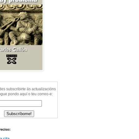
s subscribirte ás actualizacións
ogue pondo aquí o teu correo-e:
reciso:
a cita