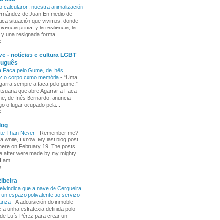
o calcularon, nuestra animalización
Fernández de Juan En medio de
tica situación que vivimos, donde
ivencia prima, y la resiliencia, la
 y una resignada forma ...
s
e - notícias e cultura LGBT
tuguês
a Faca pelo Gume, de Inês
o: o corpo como memória
-
“Uma
garra sempre a faca pelo gume.”
 tsuana que abre Agarrar a Faca
e, de Inês Bernardo, anuncia
go o lugar ocupado pela...
s
log
ate Than Never
-
Remember me?
 a while, I know. My last blog post
here on February 19. The posts
e after were made by my mighty
I am ...
s
ibeira
ivindica que a nave de Cerqueira
 un espazo polivalente ao servizo
ñanza
-
A adquisición do inmoble
 a unha estratexia definida polo
de Luís Pérez para crear un