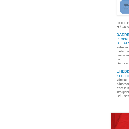
en que tr
Há uma
DARRE
L'EXPRE
DE LA 
entre les
parlar de
persones
pe...
Há 3 se
L'HEB
« Lire F
véhicule 
débordan
c’est le 
infatigabl
Há 5 se