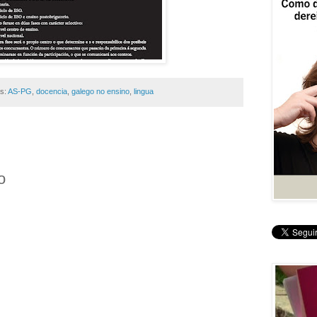
as:
AS-PG
,
docencia
,
galego no ensino
,
lingua
o