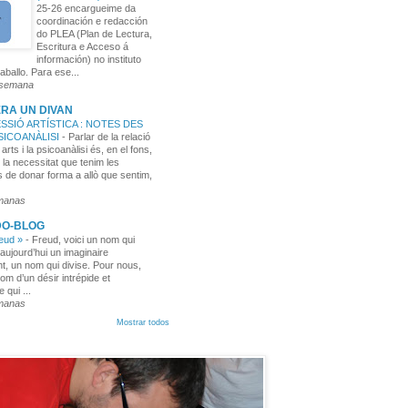
25-26 encargueime da
coordinación e redacción
do PLEA (Plan de Lectura,
Escritura e Acceso á
información) no instituto
aballo. Para ese...
 semana
RA UN DIVAN
SSIÓ ARTÍSTICA : NOTES DES
PSICOANÀLISI
-
Parlar de la relació
 arts i la psicoanàlisi és, en el fons,
 la necessitat que tenim les
 de donar forma a allò que sentim,
manas
DO-BLOG
reud »
-
Freud, voici un nom qui
aujourd’hui un imaginaire
t, un nom qui divise. Pour nous,
nom d’un désir intrépide et
e qui ...
manas
Mostrar todos