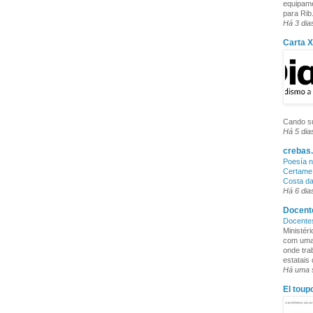
equipame
para Rib.
Há 3 dia
Carta 
Cando su
Há 5 dia
crebas.
Poesía n
Certame 
Costa d
Há 6 dia
Docente
Docente
Ministér
com uma 
onde tra
estatais
Há uma
El toup