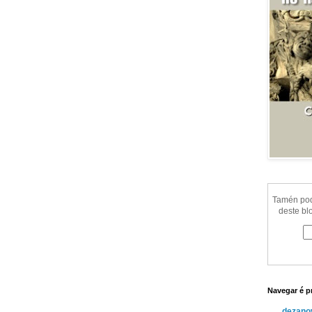
Tamén pode
deste bl
Navegar é p
dezanov