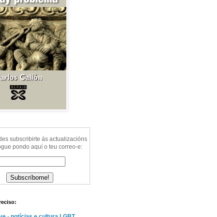
s subscribirte ás actualizacións
ogue pondo aquí o teu correo-e:
reciso:
e - notícias e cultura LGBT