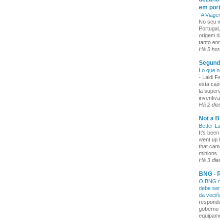
em por
“A Viage
No seu m
Portugal
origem d
tanto enq
Há 5 ho
Segund
Lo que n
-
Laidi 
esta caó
la superv
inventiva
Há 2 dia
Not a B
Better L
It’s been
went up 
that cam
minions. 
Há 3 dia
BNG - R
O BNG re
debe ser
da veci
responde
goberno 
equipame