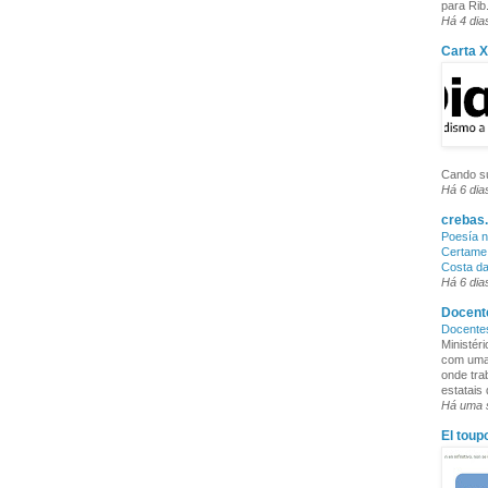
para Rib.
Há 4 dia
Carta 
Cando su
Há 6 dia
crebas.
Poesía n
Certame 
Costa d
Há 6 dia
Docente
Docente
Ministér
com uma 
onde tra
estatais
Há uma
El toup