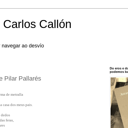
 Carlos Callón
r navegar ao desvío
Do eros e d
podemos bal
 Pilar Pallarés
rma de metralla
a casa dos meus pais.
s dedos
as feras,
ares