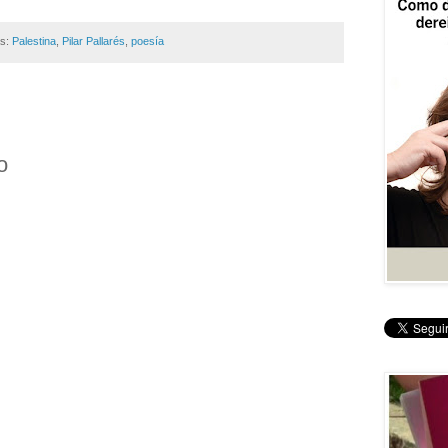
as:
Palestina
,
Pilar Pallarés
,
poesía
o