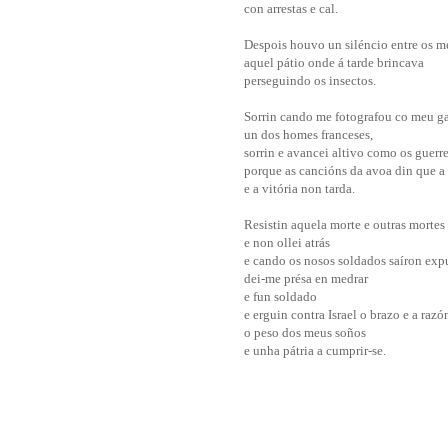
con arrestas e cal.
Despois houvo un siléncio entre os m
aquel pátio onde á tarde brincava
perseguindo os insectos.
Sorrin cando me fotografou co meu g
un dos homes franceses,
sorrin e avancei altivo como os guerre
porque as cancións da avoa din que a 
e a vitória non tarda.
Resistin aquela morte e outras mortes
e non ollei atrás
e cando os nosos soldados saíron exp
dei-me présa en medrar
e fun soldado
e erguin contra Israel o brazo e a razó
o peso dos meus soños
e unha pátria a cumprir-se.