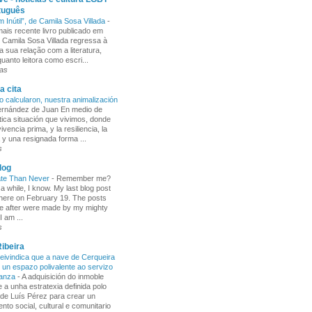
tuguês
m Inútil”, de Camila Sosa Villada
-
ais recente livro publicado em
, Camila Sosa Villada regressa à
a sua relação com a literatura,
uanto leitora como escri...
ras
a cita
o calcularon, nuestra animalización
Fernández de Juan En medio de
tica situación que vivimos, donde
ivencia prima, y la resiliencia, la
 y una resignada forma ...
s
log
ate Than Never
-
Remember me?
 a while, I know. My last blog post
here on February 19. The posts
e after were made by my mighty
I am ...
s
ibeira
ivindica que a nave de Cerqueira
 un espazo polivalente ao servizo
ñanza
-
A adquisición do inmoble
 a unha estratexia definida polo
de Luís Pérez para crear un
nto social, cultural e comunitario