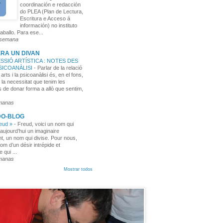
coordinación e redacción
do PLEA (Plan de Lectura,
Escritura e Acceso á
información) no instituto
aballo. Para ese...
 semana
RA UN DIVAN
SSIÓ ARTÍSTICA : NOTES DES
PSICOANÀLISI
-
Parlar de la relació
 arts i la psicoanàlisi és, en el fons,
 la necessitat que tenim les
 de donar forma a allò que sentim,
manas
DO-BLOG
reud »
-
Freud, voici un nom qui
aujourd’hui un imaginaire
t, un nom qui divise. Pour nous,
nom d’un désir intrépide et
e qui ...
manas
Mostrar todos