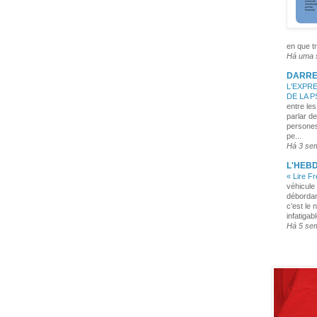
en que tr
Há uma
DARRE
L'EXPRE
DE LA 
entre les
parlar de
persones
pe...
Há 3 se
L'HEB
« Lire F
véhicule 
débordan
c’est le 
infatigabl
Há 5 se