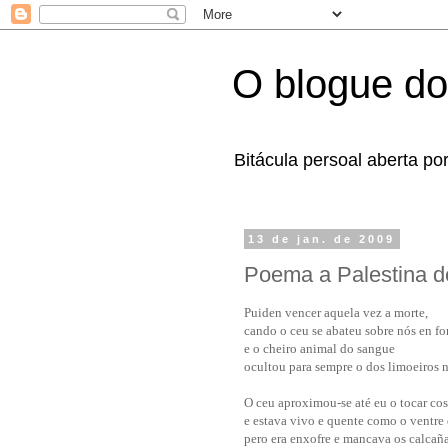
O blogue do
Bitácula persoal aberta po
13 de jan. de 2009
Poema a Palestina de
Puiden vencer aquela vez a morte,
cando o ceu se abateu sobre nós en fo
e o cheiro animal do sangue
ocultou para sempre o dos limoeiros n
O ceu aproximou-se até eu o tocar co
e estava vivo e quente como o ventre d
pero era enxofre e mancava os calcañ