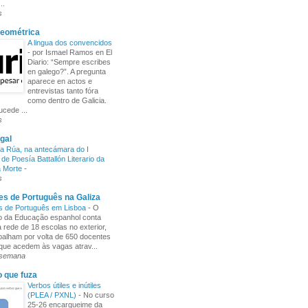
..
s
Xeométrica
A lingua dos convencidos
-
por Ismael Ramos en El
Diario: “Sempre escribes
en galego?”. A pregunta
aparece en actos e
entrevistas tanto fóra
como dentro de Galicia.
cede ...
s
gal
a Rúa, na antecámara do I
de Poesía Battallón Literario da
a Morte
-
s
s de Português na Galiza
s de Português em Lisboa
-
O
io da Educação espanhol conta
rede de 18 escolas no exterior,
balham por volta de 650 docentes
 que acedem às vagas atrav...
 semana
o que fuza
Verbos útiles e inútiles
(PLEA / PXNL)
-
No curso
25-26 encargueime da