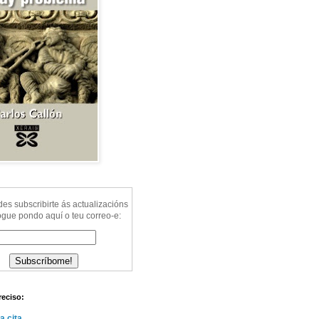
s subscribirte ás actualizacións
ogue pondo aquí o teu correo-e:
reciso:
a cita