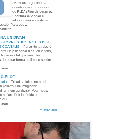
25-26 encargueime da
coordinación e redacción
do PLEA (Plan de Lectura,
Escritura e Acceso á
información) no instituto
aballo. Para ese...
 semana
RA UN DIVAN
SSIÓ ARTÍSTICA : NOTES DES
PSICOANÀLISI
-
Parlar de la relació
 arts i la psicoanàlisi és, en el fons,
 la necessitat que tenim les
 de donar forma a allò que sentim,
manas
DO-BLOG
reud »
-
Freud, voici un nom qui
aujourd’hui un imaginaire
t, un nom qui divise. Pour nous,
nom d’un désir intrépide et
e qui ...
manas
Mostrar todos