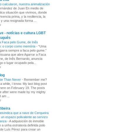
o calcularon, nuestra animalización
Fernández de Juan En medio de
tica situación que vivimos, donde
ivencia prima, y la resiliencia, la
 y una resignada forma ...
s
e - notícias e cultura LGBT
tuguês
a Faca pelo Gume, de Inês
o: o corpo como memória
-
“Uma
garra sempre a faca pelo gume.”
 tsuana que abre Agarrar a Faca
e, de Inês Bernardo, anuncia
go o lugar ocupado pela...
s
log
ate Than Never
-
Remember me?
 a while, I know. My last blog post
here on February 19. The posts
e after were made by my mighty
I am ...
s
ibeira
ivindica que a nave de Cerqueira
 un espazo polivalente ao servizo
ñanza
-
A adquisición do inmoble
 a unha estratexia definida polo
de Luís Pérez para crear un