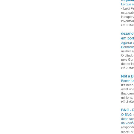
Lo que n
-
Laidi 
esta caó
la superv
inventiva
Há 2 dia
dezanov
em por
Agarrar 
Bernard
mulher a
O ditado
pelo Gum
desde lo
Há 2 dia
Not a B
Better L
It’s been
went up 
that cam
minions. 
Há 3 dia
BNG - R
O BNG re
debe ser
da veci
responde
goberno 