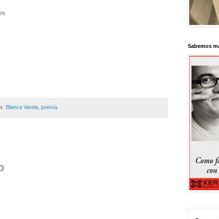
es
Sabemos má
as:
Blanca Varela
,
poesía
o