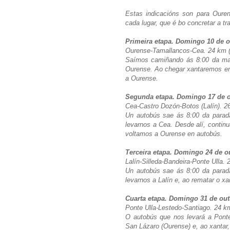
Estas indicacións son para Oure
cada lugar, que é bo concretar a t
Primeira etapa. Domingo 10 de 
Ourense-Tamallancos-Cea. 24 km (
Saímos camiñando ás 8:00 da ma
Ourense. Ao chegar xantaremos en 
a Ourense.
Segunda etapa. Domingo 17 de 
Cea-Castro Dozón-Botos (Lalín). 26
Un autobús sae ás 8:00 da parad
levarnos a Cea. Desde alí, contin
voltamos a Ourense en autobús.
Terceira etapa. Domingo 24 de o
Lalín-Silleda-Bandeira-Ponte Ulla. 
Un autobús sae ás 8:00 da parad
levarnos a Lalín e, ao rematar o xa
Cuarta etapa. Domingo 31 de ou
Ponte Ulla-Lestedo-Santiago. 24 km
O autobús que nos levará a Pont
San Lázaro (Ourense) e, ao xantar,