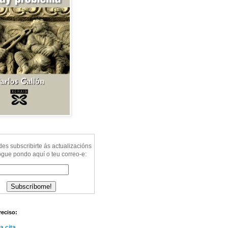
s subscribirte ás actualizacións
ogue pondo aquí o teu correo-e:
reciso:
a cita