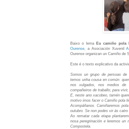
Baixo o lema
Eu camiño pola 
Ourense
, a Asociación Xuvenil
A
Ourense organizan un Camiño de Sa
Este é o texto explicativo da activ
Somos un grupo de persoas de to
temos unha cousa en común: quere
nos xulgados, nos medios de c
compañeiros de traballo; para vivir
E, neste ano xacobeo, tamén quer
motivo imos facer o Camiño pola li
Acompáñanos. Camiñaremos pola V
outubro. Se non podes vir ás catro
Ao rematar cada etapa plantare
nosa peregrinación e leremos un 
Compostela.