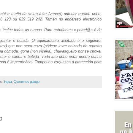
 até a mañá da sexta feira (venres) anterior a cada unha,
18 123 ou 639 519 242. Tamén no enderezo electrónico
 e inclúe todas as etapas. Para estudantes e parad@s é de
xantar e bebida. O equipamento axeitado é o seguinte:
etex) que non sexa novo (pódese levar calzado de reposto
pa cómoda, gorra (non viseira), chuvasqueiro por se chove.
er o xantar e bebida. Todo isto debe estar dentro dunha
a non é impermeábel. Tampouco esquezas a protección para
as:
lingua
,
Queremos galego
o