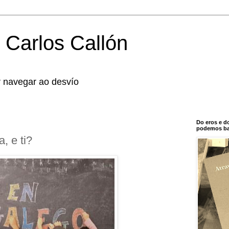
 Carlos Callón
r navegar ao desvío
Do eros e d
podemos bal
, e ti?