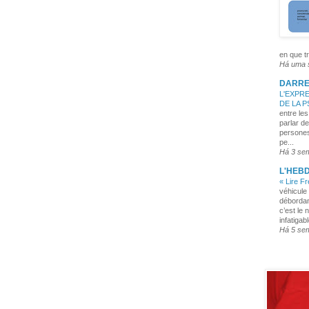
en que tr
Há uma
DARRE
L'EXPRE
DE LA 
entre les
parlar de
persones
pe...
Há 3 se
L'HEB
« Lire F
véhicule 
débordan
c’est le 
infatigabl
Há 5 se