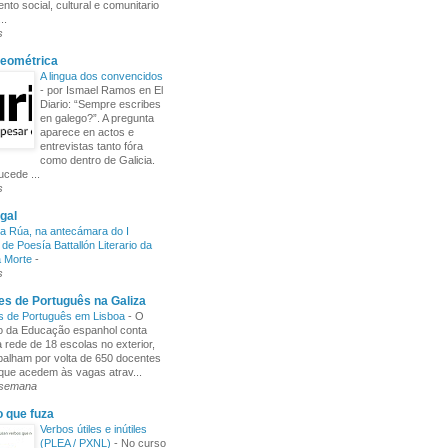
nto social, cultural e comunitario
..
s
Xeométrica
A lingua dos convencidos
-
por Ismael Ramos en El
Diario: “Sempre escribes
en galego?”. A pregunta
aparece en actos e
entrevistas tanto fóra
como dentro de Galicia.
cede ...
s
gal
a Rúa, na antecámara do I
de Poesía Battallón Literario da
a Morte
-
s
s de Português na Galiza
s de Português em Lisboa
-
O
io da Educação espanhol conta
rede de 18 escolas no exterior,
balham por volta de 650 docentes
 que acedem às vagas atrav...
 semana
o que fuza
Verbos útiles e inútiles
(PLEA / PXNL)
-
No curso