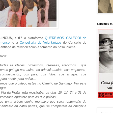
Sabemos má
LINGUA, e ti?
a plataforma
QUEREMOS GALEGO! de
mence
r e a
Concellaría de Voluntariado
do Concello de
ntiago de reivindicación e fomento do noso idioma.
idade:
das as idades, profesións, intereses, afeccións… que
mos galego nas aulas, na administración, nas empresas,
omunicación; cos pais, cos fillos, cos amigos, cos
, para sentir, para soñar…
emos que o galego estea no Camiño de Santiago. Por este
ngua.
ía da Prata, ruta mozárabe, os días 10, 17, 24 e 31 de
 xornadas apúntate para as que poidas.
mos unha árbore cunha mensaxe que sexa testemuño da
manifesto en catro partes, que se completará ao chegar a