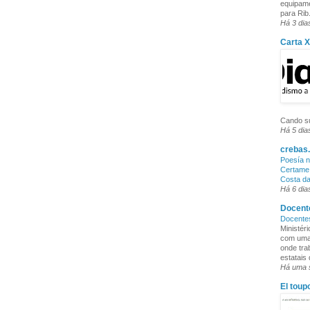
equipame
para Rib.
Há 3 dia
Carta 
Cando su
Há 5 dia
crebas.
Poesía n
Certame 
Costa d
Há 6 dia
Docente
Docente
Ministér
com uma 
onde tra
estatais
Há uma
El toup