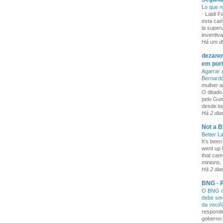
Lo que n
-
Laidi 
esta caó
la superv
inventiva
Há um d
dezanov
em por
Agarrar 
Bernard
mulher a
O ditado
pelo Gum
desde lo
Há 2 dia
Not a B
Better L
It’s been
went up 
that cam
minions. 
Há 2 dia
BNG - R
O BNG re
debe ser
da veci
responde
goberno 