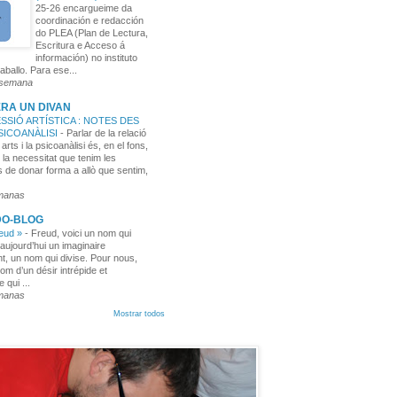
25-26 encargueime da
coordinación e redacción
do PLEA (Plan de Lectura,
Escritura e Acceso á
información) no instituto
aballo. Para ese...
 semana
RA UN DIVAN
SSIÓ ARTÍSTICA : NOTES DES
PSICOANÀLISI
-
Parlar de la relació
 arts i la psicoanàlisi és, en el fons,
 la necessitat que tenim les
 de donar forma a allò que sentim,
manas
DO-BLOG
reud »
-
Freud, voici un nom qui
aujourd’hui un imaginaire
t, un nom qui divise. Pour nous,
nom d’un désir intrépide et
e qui ...
manas
Mostrar todos