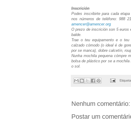
Inscrición
Podes inscribirte para cada etapa
nos números de teléfono: 988 2
amencer@amencer.org
O prezo de inscrición son 5 euros
balde.
Trae o teu equipamento e o teu 
calzado cómodo (o ideal é de gor
por se manca), dobre calcetín, rou
Nunha mochila pequena cómpre met
bolsa de plástico por se a mochil
o sol.
Etiquet
Nenhum comentário:
Postar um comentári