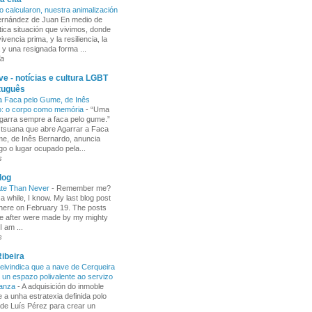
o calcularon, nuestra animalización
Fernández de Juan En medio de
tica situación que vivimos, donde
ivencia prima, y la resiliencia, la
 y una resignada forma ...
ia
e - notícias e cultura LGBT
tuguês
a Faca pelo Gume, de Inês
o: o corpo como memória
-
“Uma
garra sempre a faca pelo gume.”
 tsuana que abre Agarrar a Faca
e, de Inês Bernardo, anuncia
go o lugar ocupado pela...
s
log
ate Than Never
-
Remember me?
 a while, I know. My last blog post
here on February 19. The posts
e after were made by my mighty
I am ...
s
ibeira
ivindica que a nave de Cerqueira
 un espazo polivalente ao servizo
ñanza
-
A adquisición do inmoble
 a unha estratexia definida polo
de Luís Pérez para crear un