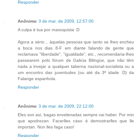
Responder
Anônimo
3 de mar. de 2009, 12:57:00
A culpa é tua por masoquista :D
Agora a sério... àquelas pessoas que tanto se lhes encheu
a boca nos dias 8-F em diante falando de gente que
reclamava "liberdade", "igualdade", etc., recomendaria-lhes
passearem polo fórum de Galicia Bilingüe, que não têm
nada a invejar a qualquer taberna nazional-socialista ou a
um encontro das juventudes (ou até da 3ª idade :D) da
Falange espanhola.
Responder
Anônimo
3 de mar. de 2009, 22:12:00
Eles son así, bagas envelenadas sempre vai haber. Por min
que apodrezan. Facerlles caso é demostrarlles que lle
importan. Non lles faga caso!
Responder