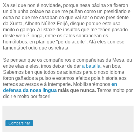
Xa sei que non é novidade, porque nesa páxina xa fixeron
un día unha colaxe na que me puñan como un presidiario e
outra na que me casaban co que vai ser o novo presidente
da Xunta, Alberto Núñez Feijó, disque porque este usa
moito o galego. A listaxe de insultos que me teñen pasado
deste web é longa, entre os cales sobrancean os
homófobos, en plan que "perdo aceite". Alá eles con ese
lamentábel odio que os retrata.
Se pensan que os compañeiros e compañeiras da Mesa, eu
entre elas e eles, imos deixar de dar
a batalla
, van bos.
Sabemos ben que todos os adiantos para o noso idioma
foron gañados a pulso e estamos afeitos pola historia aos
terreos adversos e á intemperie. Mobilizarémonos
en
defensa da nosa lingua
máis que nunca
. Temos moito por
dicir e moito por facer!
Compartilhar