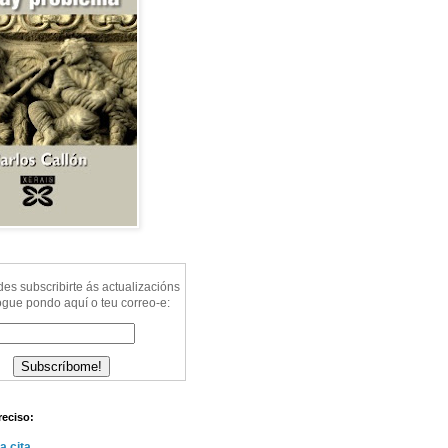
s subscribirte ás actualizacións
ogue pondo aquí o teu correo-e:
reciso:
a cita