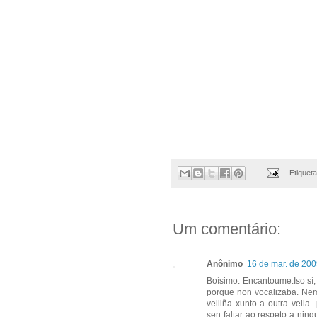
Etiquet
Um comentário:
Anônimo
16 de mar. de 200
Boísimo. Encantoume.Iso sí, 
porque non vocalizaba. Nem
velliña xunto a outra vella
sen faltar ao respeto a ni