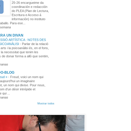
25-26 encargueime da
coordinación e redacción
do PLEA (Plan de Lectura,
Escritura e Acceso á
información) no instituto
aballo. Para ese...
 semana
RA UN DIVAN
SSIÓ ARTÍSTICA : NOTES DES
PSICOANÀLISI
-
Parlar de la relació
 arts i la psicoanàlisi és, en el fons,
 la necessitat que tenim les
 de donar forma a allò que sentim,
manas
DO-BLOG
reud »
-
Freud, voici un nom qui
aujourd’hui un imaginaire
t, un nom qui divise. Pour nous,
nom d’un désir intrépide et
e qui ...
manas
Mostrar todos