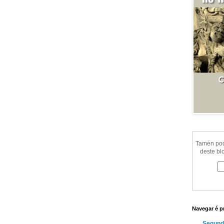
Tamén pode
deste bl
Navegar é p
Segund