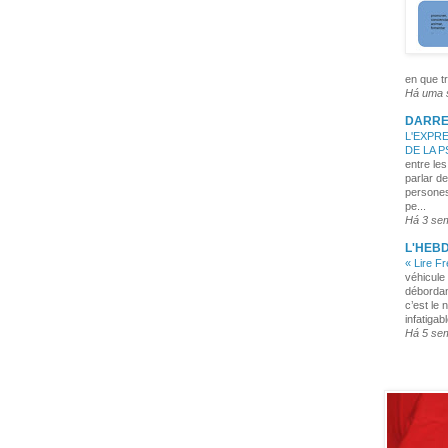
en que tr
Há uma
DARRE
L'EXPRE
DE LA 
entre les
parlar de
persones
pe...
Há 3 se
L'HEB
« Lire F
véhicule 
débordan
c’est le 
infatigabl
Há 5 se