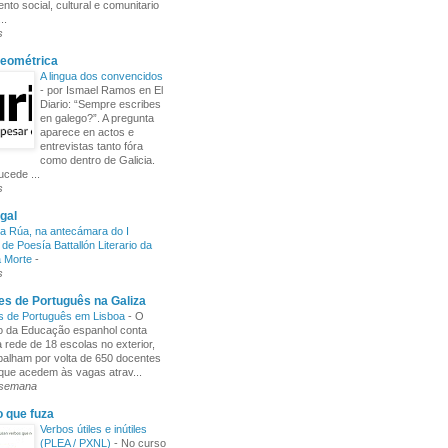
nto social, cultural e comunitario
..
s
Xeométrica
A lingua dos convencidos
-
por Ismael Ramos en El
Diario: “Sempre escribes
en galego?”. A pregunta
aparece en actos e
entrevistas tanto fóra
como dentro de Galicia.
cede ...
s
gal
a Rúa, na antecámara do I
de Poesía Battallón Literario da
a Morte
-
s
s de Português na Galiza
s de Português em Lisboa
-
O
io da Educação espanhol conta
rede de 18 escolas no exterior,
balham por volta de 650 docentes
 que acedem às vagas atrav...
 semana
o que fuza
Verbos útiles e inútiles
(PLEA / PXNL)
-
No curso