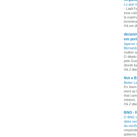
Lo que n
-
Laidi 
esta caó
la superv
inventiva
Há um d
dezanov
em por
Agarrar 
Bernard
mulher a
O ditado
pelo Gum
desde lo
Há 2 dia
Not a B
Better L
It’s been
went up 
that cam
minions. 
Há 2 dia
BNG - R
O BNG re
debe ser
da veci
responde
goberno 