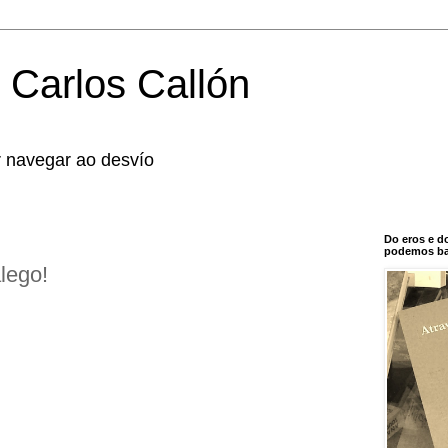
 Carlos Callón
r navegar ao desvío
Do eros e d
podemos bal
lego!