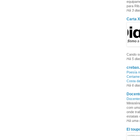
equipame
para Rib.
Há 3 dia
Carta 
Cando su
Há 5 dia
crebas.
Poesía n
Certame 
Costa d
Há 6 dia
Docente
Docente
Ministér
com uma 
onde tra
estatais
Há uma
El toup