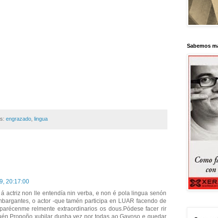
Sabemos má
as:
engrazado
,
lingua
9, 20:17:00
á actriz non lle entendía nin verba, e non é pola lingua senón
bargantes, o actor -que tamén participa en LUAR facendo de
- parécenme relmente extraordinarios os dous.Pódese facer rir
nguén.Propoño xubilar dunha vez por todas ao Gayoso e quedar