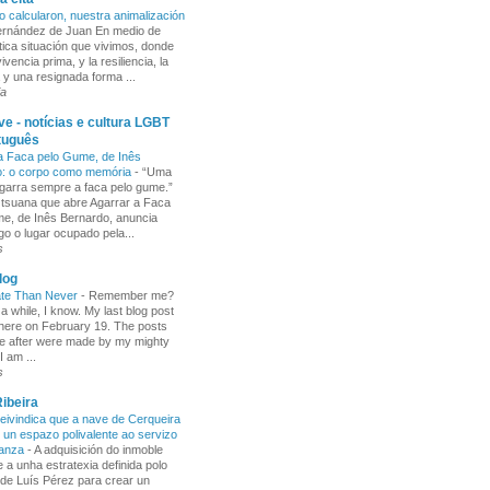
o calcularon, nuestra animalización
Fernández de Juan En medio de
tica situación que vivimos, donde
ivencia prima, y la resiliencia, la
 y una resignada forma ...
ia
e - notícias e cultura LGBT
tuguês
a Faca pelo Gume, de Inês
o: o corpo como memória
-
“Uma
garra sempre a faca pelo gume.”
 tsuana que abre Agarrar a Faca
e, de Inês Bernardo, anuncia
go o lugar ocupado pela...
s
log
ate Than Never
-
Remember me?
 a while, I know. My last blog post
here on February 19. The posts
e after were made by my mighty
I am ...
s
ibeira
ivindica que a nave de Cerqueira
 un espazo polivalente ao servizo
ñanza
-
A adquisición do inmoble
 a unha estratexia definida polo
de Luís Pérez para crear un