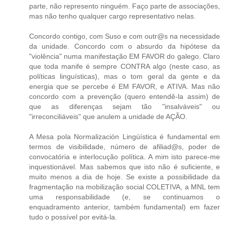
parte, não represento ninguém. Faço parte de associações,
mas não tenho qualquer cargo representativo nelas.
Concordo contigo, com Suso e com outr@s na necessidade
da unidade. Concordo com o absurdo da hipótese da
"violência" numa manifestação EM FAVOR do galego. Claro
que toda manife é sempre CONTRA algo (neste caso, as
políticas linguísticas), mas o tom geral da gente e da
energia que se percebe é EM FAVOR, e ATIVA. Mas não
concordo com a prevenção (quero entendê-la assim) de
que as diferenças sejam tão "insalváveis" ou
"irreconciliáveis" que anulem a unidade de AÇÃO.
A Mesa pola Normalización Lingüística é fundamental em
termos de visibilidade, número de afiliad@s, poder de
convocatória e interlocução política. A mim isto parece-me
inquestionável. Mas sabemos que isto não é suficiente, e
muito menos a dia de hoje. Se existe a possibilidade da
fragmentação na mobilização social COLETIVA, a MNL tem
uma responsabilidade (e, se continuamos o
enquadramento anterior, também fundamental) em fazer
tudo o possível por evitá-la.