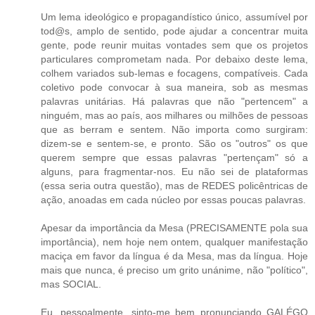
Um lema ideológico e propagandístico único, assumível por
tod@s, amplo de sentido, pode ajudar a concentrar muita
gente, pode reunir muitas vontades sem que os projetos
particulares comprometam nada. Por debaixo deste lema,
colhem variados sub-lemas e focagens, compatíveis. Cada
coletivo pode convocar à sua maneira, sob as mesmas
palavras unitárias. Há palavras que não "pertencem" a
ninguém, mas ao país, aos milhares ou milhões de pessoas
que as berram e sentem. Não importa como surgiram:
dizem-se e sentem-se, e pronto. São os "outros" os que
querem sempre que essas palavras "pertençam" só a
alguns, para fragmentar-nos. Eu não sei de plataformas
(essa seria outra questão), mas de REDES policêntricas de
ação, anoadas em cada núcleo por essas poucas palavras.
Apesar da importância da Mesa (PRECISAMENTE pola sua
importância), nem hoje nem ontem, qualquer manifestação
maciça em favor da língua é da Mesa, mas da língua. Hoje
mais que nunca, é preciso um grito unánime, não "político",
mas SOCIAL.
Eu, pessoalmente, sinto-me bem pronunciando GALÉGO