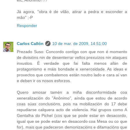
etc, Anônimo???
Já agora, "obra é de vilão, atirar a pedra e esconder a
mão" ;-P
Responder
Carlos Callón
10 de mar. de 2009, 14:51:00
Prezado Suso: Concordo contigo con que non é momento
de divisións nin de desenterrar vellos prexuízos nin ataques
inxustos. É verdade que fai falta menos afán de
protagonismo e máis bondade e xenerosidade. As ideas e
proxectos que combatemos están noutro lado e cara aí van
e deben ir os nosos esforzos.
Quero amosar tamén a miña disconformidade coa
xeneralización do "Anônimo", aínda que estou de acordo
coas súas conclusións, pois na mobilización do 17 debe
repudiarse calquera acto de violencia. Hai grupos como A
Gentalha do Pichel (cos que se pode estar en desacordo,
igual que se pode estar en desacordo coa Mesa ou co que
for), mais que padeceron demonizacións e difamacións que