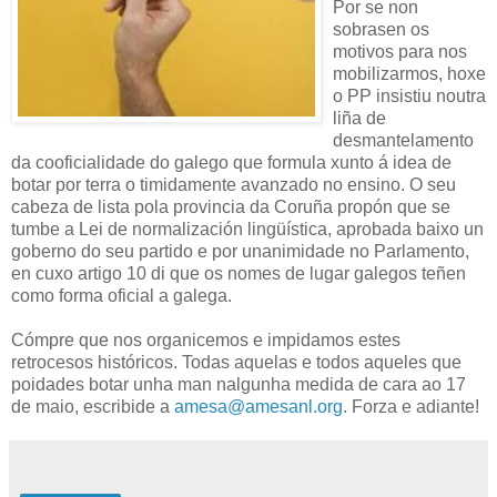
Por se non
sobrasen os
motivos para nos
mobilizarmos, hoxe
o PP insistiu noutra
liña de
desmantelamento
da cooficialidade do galego que formula xunto á idea de
botar por terra o timidamente avanzado no ensino. O seu
cabeza de lista pola provincia da Coruña propón que se
tumbe a Lei de normalización lingüística, aprobada baixo un
goberno do seu partido e por unanimidade no Parlamento,
en cuxo artigo 10 di que os nomes de lugar galegos teñen
como forma oficial a galega.
Cómpre que nos organicemos e impidamos estes
retrocesos históricos. Todas aquelas e todos aqueles que
poidades botar unha man nalgunha medida de cara ao 17
de maio, escribide a
amesa@amesanl.org
. Forza e adiante!