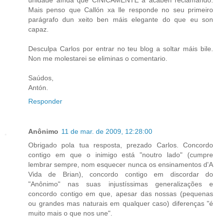
unidade aínda que CINICAMENTE a acaben reclamando.
Mais penso que Callón xa lle responde no seu primeiro
parágrafo dun xeito ben máis elegante do que eu son
capaz.
Desculpa Carlos por entrar no teu blog a soltar máis bile.
Non me molestarei se eliminas o comentario.
Saúdos,
Antón.
Responder
Anônimo
11 de mar. de 2009, 12:28:00
Obrigado pola tua resposta, prezado Carlos. Concordo
contigo em que o inimigo está "noutro lado" (cumpre
lembrar sempre, nom esquecer nunca os ensinamentos d'A
Vida de Brian), concordo contigo em discordar do
"Anônimo" nas suas injustíssimas generalizações e
concordo contigo em que, apesar das nossas (pequenas
ou grandes mas naturais em qualquer caso) diferenças "é
muito mais o que nos une".