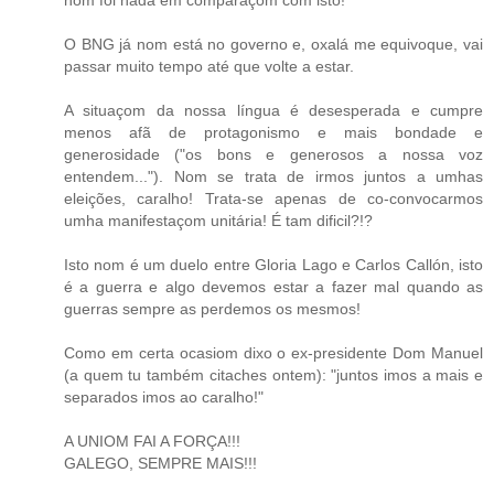
nom foi nada em comparaçom com isto!
O BNG já nom está no governo e, oxalá me equivoque, vai
passar muito tempo até que volte a estar.
A situaçom da nossa língua é desesperada e cumpre
menos afã de protagonismo e mais bondade e
generosidade ("os bons e generosos a nossa voz
entendem..."). Nom se trata de irmos juntos a umhas
eleições, caralho! Trata-se apenas de co-convocarmos
umha manifestaçom unitária! É tam dificil?!?
Isto nom é um duelo entre Gloria Lago e Carlos Callón, isto
é a guerra e algo devemos estar a fazer mal quando as
guerras sempre as perdemos os mesmos!
Como em certa ocasiom dixo o ex-presidente Dom Manuel
(a quem tu também citaches ontem): "juntos imos a mais e
separados imos ao caralho!"
A UNIOM FAI A FORÇA!!!
GALEGO, SEMPRE MAIS!!!