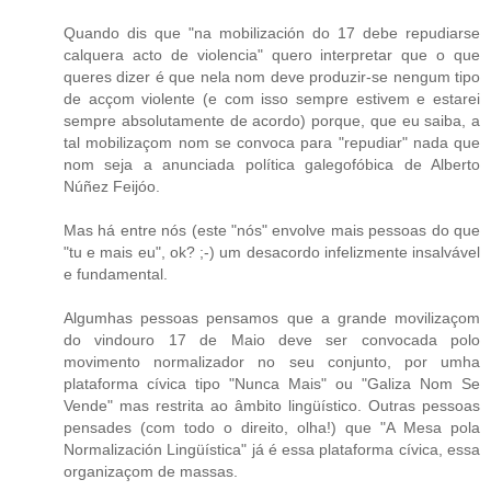
Quando dis que "na mobilización do 17 debe repudiarse
calquera acto de violencia" quero interpretar que o que
queres dizer é que nela nom deve produzir-se nengum tipo
de acçom violente (e com isso sempre estivem e estarei
sempre absolutamente de acordo) porque, que eu saiba, a
tal mobilizaçom nom se convoca para "repudiar" nada que
nom seja a anunciada política galegofóbica de Alberto
Núñez Feijóo.
Mas há entre nós (este "nós" envolve mais pessoas do que
"tu e mais eu", ok? ;-) um desacordo infelizmente insalvável
e fundamental.
Algumhas pessoas pensamos que a grande movilizaçom
do vindouro 17 de Maio deve ser convocada polo
movimento normalizador no seu conjunto, por umha
plataforma cívica tipo "Nunca Mais" ou "Galiza Nom Se
Vende" mas restrita ao âmbito lingüístico. Outras pessoas
pensades (com todo o direito, olha!) que "A Mesa pola
Normalización Lingüística" já é essa plataforma cívica, essa
organizaçom de massas.