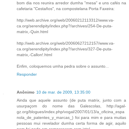
bom dia nos reunira arredor dumha "mesa" e uns cafés na
cafetaria "Cestaños", na compostelana Porta Faxeira:
http://web.archive.org/web/20060212113312/www.va-
ca.org/serendipity/index.php?/archives/254-De-puta-
matrix,-Quin.html
http://web.archive.org/web/20060627212157/www.va-
ca.org/serendipity/index.php?/archives/327-De-puta-
matrix,-Callon!.html
Enfim, coloquemos umha pedra sobre o assunto...
Responder
Anônimo
10 de mar. de 2009, 13:35:00
Ainda que aquele assunto (de puta matrix, junto com a
usurpaçom do nome das Galescolas, http://agal-
gz.org/blogues/index.php/vogal/2007/01/13/a_oficina_espa
nola_de_patentes_y_marcas_) foi para mim e para muitas
pessoas mui revelador dumha certa forma de agir, aquilo