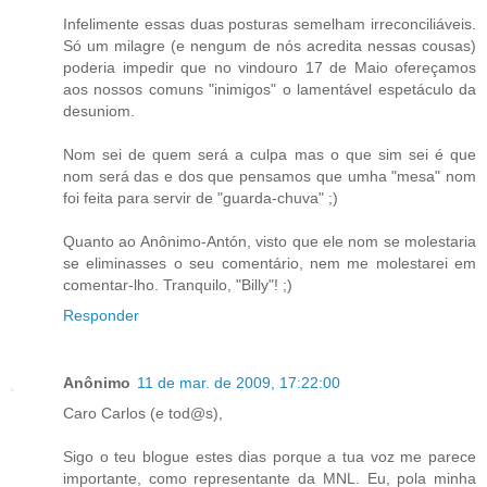
Infelimente essas duas posturas semelham irreconciliáveis.
Só um milagre (e nengum de nós acredita nessas cousas)
poderia impedir que no vindouro 17 de Maio ofereçamos
aos nossos comuns "inimigos" o lamentável espetáculo da
desuniom.
Nom sei de quem será a culpa mas o que sim sei é que
nom será das e dos que pensamos que umha "mesa" nom
foi feita para servir de "guarda-chuva" ;)
Quanto ao Anônimo-Antón, visto que ele nom se molestaria
se eliminasses o seu comentário, nem me molestarei em
comentar-lho. Tranquilo, "Billy"! ;)
Responder
Anônimo
11 de mar. de 2009, 17:22:00
Caro Carlos (e tod@s),
Sigo o teu blogue estes dias porque a tua voz me parece
importante, como representante da MNL. Eu, pola minha