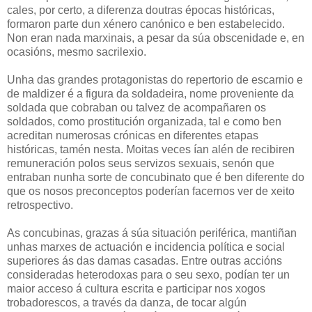
cales, por certo, a diferenza doutras épocas históricas,
formaron parte dun xénero canónico e ben estabelecido.
Non eran nada marxinais, a pesar da súa obscenidade e, en
ocasións, mesmo sacrilexio.
Unha das grandes protagonistas do repertorio de escarnio e
de maldizer é a figura da soldadeira, nome proveniente da
soldada que cobraban ou talvez de acompañaren os
soldados, como prostitución organizada, tal e como ben
acreditan numerosas crónicas en diferentes etapas
históricas, tamén nesta. Moitas veces ían alén de recibiren
remuneración polos seus servizos sexuais, senón que
entraban nunha sorte de concubinato que é ben diferente do
que os nosos preconceptos poderían facernos ver de xeito
retrospectivo.
As concubinas, grazas á súa situación periférica, mantiñan
unhas marxes de actuación e incidencia política e social
superiores ás das damas casadas. Entre outras accións
consideradas heterodoxas para o seu sexo, podían ter un
maior acceso á cultura escrita e participar nos xogos
trobadorescos, a través da danza, de tocar algún