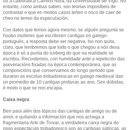
ou a catedrática Camiño Noia, da Universidade de Vigo. No
entanto, como ambas saben, son teorías imposíbeis de
contrastar e que en moitos casos teñen o risco de caer de
cheo no terreo da especulación.
Cos datos que temos agora mesmo, se alguén pregunta se
houbo mulleres que escribisen cantigas en galego-
portugués, a resposta debe ser negativa. Iso non quita,
claro, que lembremos que todo o que chegou a nós desa
época é só a punta do iceberg do que na realidade se
escribiu. Recordemos, con humildade ante a repetición das
aseveracións fixadas na época contemporánea, que as
composicións que conservamos do longo período que
duraron as escolas trobadorescas en galego medieval dan
un promedio de 10 cantigas profanas ao ano. Sen dúbidas,
é moito o que se nos escapa.
Caixa negra
Ben para alén dos tópicos das cantigas de amigo ou de
amor, e quitando a información que nos achega a
fragmentaria
Arte de Trovar
, a verdadeira caixa negra do
noso espectáculo trobadoresco son as cantigas satíricas, as