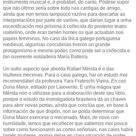
instrumento musical e, é probábel, do canto. Pódese supor
que isto último sería sobre todo nas cantigas de amigo,
aínda que non temos tampouco razóns para descartar as
interpretacións por parte de varóns, que darían lugar a unha
escenificación moi próxima á coñecida do posterior teatro
isabelino, onde eran tamén homes os que actuaban nos
papeis femininos. No caso da lírica galego-portuguesa
medieval, algunhas concubinas tiveron un grande
protagonismo e mesmo poder, como pode ser a coñecida e
tan suxerente soldadeira María Balteira.
Un outro aspecto que aborda Rafael Mérida é o das
mulleres mecenas. Para o caso galego, hai un estudo moi
recomendábel da profesora Yara Frateschi Vieira,
En cas
Dona Maior
, editado por Laiovento. É unha mágoa que
Mérida non o utilizase para a elaboración deste seu libro,
porque o estudo da investigadora brasileira dá as chaves
para abrir novas portas, aínda que conclúa que, en base á
información de que dispón, non se poida determinar que
Dona Maior exercese o mecenado. Mais, de novo con
humildade, temos que recoñecer que sabemos moi pouco
sobre como funcionaron as cortes señoriais, nas cales había
tamén mulleres, moitas delas en clara situación de poder.