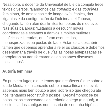
Nesa obra, o docente da Universitat de Lleida compila trece
textos diversos, falándonos das
trobairitz
e das
trouvères
femininas, de amazonas e de imagoloxía lésbica, das
xigantas e da configuración da Dulcinea del Toboso,
chegando tamén alén dos limites temporais do medievo.
Nas súas palabras: “Estamos a descubrir novas
coordenadas e estamos a dar voz a moitas mulleres,
históricas e literarias, que foran esquecidas,
menosprezadas ou postas de lado. Estamos a descubrir
tamén que debemos aprender a reler os clásicos e debemos
desentrañar a través de que vías as nosas antepasadas se
apropiaron ou transformaron os aplastantes discursos
masculinos”.
Autoría feminina
En primeiro lugar, o que temos que recoñecer é que sobre a
Idade Media, e en concreto sobre a nosa lírica medieval,
sabemos máis ben pouco e que, sobre iso que chegou até
nós, tentamos reconstruír o posíbel. Decatémonos: se for
polos textos conservados en territorio galego (ningún!), a
existencia das cantigas non pasaría de ser unha hipótese.