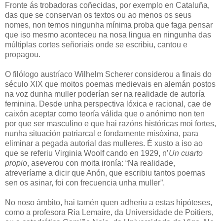
Fronte ás trobadoras coñecidas, por exemplo en Cataluña,
das que se conservan os textos ou ao menos os seus
nomes, non temos ningunha mínima proba que faga pensar
que iso mesmo aconteceu na nosa lingua en ningunha das
múltiplas cortes señoriais onde se escribiu, cantou e
propagou.
O filólogo austríaco Wilhelm Scherer considerou a finais do
século XIX que moitos poemas medievais en alemán postos
na voz dunha muller poderían ser na realidade de autoría
feminina. Desde unha perspectiva lóxica e racional, cae de
caixón aceptar como teoría válida que o anónimo non ten
por que ser masculino e que hai razóns históricas moi fortes,
nunha situación patriarcal e fondamente misóxina, para
eliminar a pegada autorial das mulleres. É xusto a iso ao
que se referiu Virginia Woolf cando en 1929, n’
Un cuarto
propio
, aseverou con moita ironía: “Na realidade,
atreveríame a dicir que Anón, que escribiu tantos poemas
sen os asinar, foi con frecuencia unha muller”.
No noso ámbito, hai tamén quen adheriu a estas hipóteses,
como a profesora Ria Lemaire, da Universidade de Poitiers,