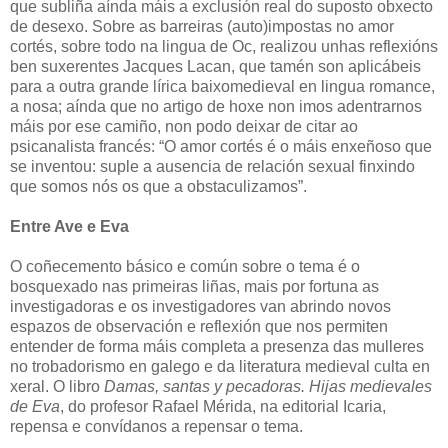
que subliña aínda máis a exclusión real do suposto obxecto
de desexo. Sobre as barreiras (auto)impostas no amor
cortés, sobre todo na lingua de Oc, realizou unhas reflexións
ben suxerentes Jacques Lacan, que tamén son aplicábeis
para a outra grande lírica baixomedieval en lingua romance,
a nosa; aínda que no artigo de hoxe non imos adentrarnos
máis por ese camiño, non podo deixar de citar ao
psicanalista francés: “O amor cortés é o máis enxeñoso que
se inventou: suple a ausencia de relación sexual finxindo
que somos nós os que a obstaculizamos”.
Entre Ave e Eva
O coñecemento básico e común sobre o tema é o
bosquexado nas primeiras liñas, mais por fortuna as
investigadoras e os investigadores van abrindo novos
espazos de observación e reflexión que nos permiten
entender de forma máis completa a presenza das mulleres
no trobadorismo en galego e da literatura medieval culta en
xeral. O libro
Damas, santas y pecadoras. Hijas medievales
de Eva
, do profesor Rafael Mérida, na editorial Icaria,
repensa e convídanos a repensar o tema.