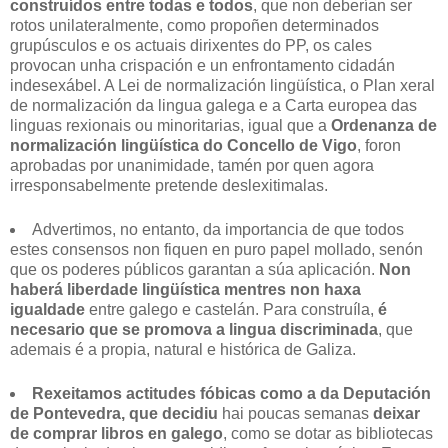
construídos entre todas e todos
, que non deberían ser
rotos unilateralmente, como propoñen determinados
grupúsculos e os actuais dirixentes do PP, os cales
provocan unha crispación e un enfrontamento cidadán
indesexábel. A Lei de normalización lingüística, o Plan xeral
de normalización da lingua galega e a Carta europea das
linguas rexionais ou minoritarias, igual que a
Ordenanza de
normalización lingüística do Concello de Vigo
, foron
aprobadas por unanimidade, tamén por quen agora
irresponsabelmente pretende deslexitimalas.
Advertimos, no entanto, da importancia de que todos
estes consensos non fiquen en puro papel mollado, senón
que os poderes públicos garantan a súa aplicación.
Non
haberá liberdade lingüística mentres non haxa
igualdade
entre galego e castelán. Para construíla,
é
necesario que se promova a lingua discriminada
, que
ademais é a propia, natural e histórica de Galiza.
Rexeitamos actitudes fóbicas como a da Deputación
de Pontevedra, que decidiu
hai poucas semanas
deixar
de comprar libros en galego
, como se dotar as bibliotecas