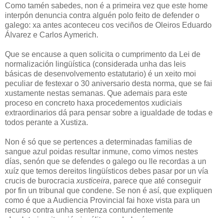
Como tamén sabedes, non é a primeira vez que este home
interpón denuncia contra alguén polo feito de defender o
galego: xa antes aconteceu cos veciños de Oleiros Eduardo
Álvarez e Carlos Aymerich.
Que se encause a quen solicita o cumprimento da Lei de
normalización lingüística (considerada unha das leis
básicas de desenvolvemento estatutario) é un xeito moi
peculiar de festexar o 30 aniversario desta norma, que se fai
xustamente nestas semanas. Que ademais para este
proceso en concreto haxa procedementos xudiciais
extraordinarios dá para pensar sobre a igualdade de todas e
todos perante a Xustiza.
Non é só que se pertences a determinadas familias de
sangue azul poidas resultar inmune, como vimos nestes
días, senón que se defendes o galego ou lle recordas a un
xuíz que temos dereitos lingüísticos debes pasar por un vía
crucis de burocracia
xusticeira
, parece que até conseguir
por fin un tribunal que condene. Se non é así, que expliquen
como é que a Audiencia Provincial fai hoxe vista para un
recurso contra unha sentenza contundentemente