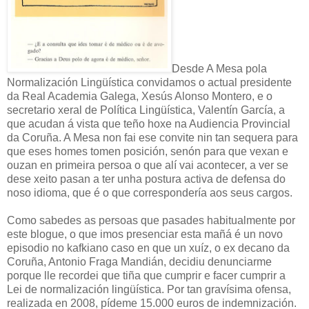
Desde A Mesa pola
Normalización Lingüística convidamos o actual presidente
da Real Academia Galega, Xesús Alonso Montero, e o
secretario xeral de Política Lingüística, Valentín García, a
que acudan á vista que teño hoxe na Audiencia Provincial
da Coruña. A Mesa non fai ese convite nin tan sequera para
que eses homes tomen posición, senón para que vexan e
ouzan en primeira persoa o que alí vai acontecer, a ver se
dese xeito pasan a ter unha postura activa de defensa do
noso idioma, que é o que correspondería aos seus cargos.
Como sabedes as persoas que pasades habitualmente por
este blogue, o que imos presenciar esta mañá é un novo
episodio no kafkiano caso en que un xuíz, o ex decano da
Coruña, Antonio Fraga Mandián, decidiu denunciarme
porque lle recordei que tiña que cumprir e facer cumprir a
Lei de normalización lingüística. Por tan gravísima ofensa,
realizada en 2008, pídeme 15.000 euros de indemnización.