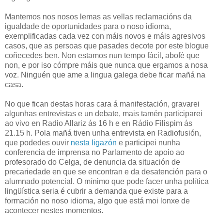
Mantemos nos nosos lemas as vellas reclamacións da
igualdade de oportunidades para o noso idioma,
exemplificadas cada vez con máis novos e máis agresivos
casos, que as persoas que pasades decote por este blogue
coñecedes ben. Non estamos nun tempo fácil, abofé que
non, e por iso cómpre máis que nunca que ergamos a nosa
voz. Ninguén que ame a lingua galega debe ficar mañá na
casa.
No que fican destas horas cara á manifestación, gravarei
algunhas entrevistas e un debate, mais tamén participarei
ao vivo en Radio Allariz ás 16 h e en Rádio Filispim ás
21.15 h. Pola mañá tiven unha entrevista en Radiofusión,
que podedes ouvir
nesta ligazón
e participei nunha
conferencia de imprensa no Parlamento de apoio ao
profesorado do Celga, de denuncia da situación de
precariedade en que se encontran e da desatención para o
alumnado potencial. O mínimo que pode facer unha política
lingüística seria é cubrir a demanda que existe para a
formación no noso idioma, algo que está moi lonxe de
acontecer nestes momentos.