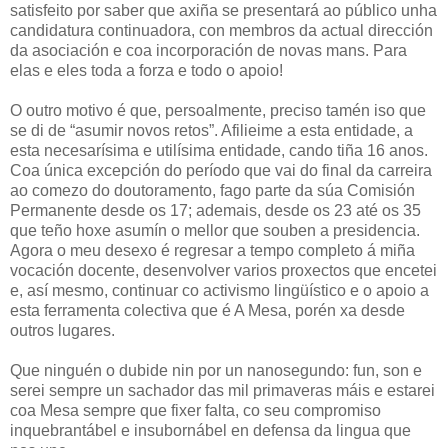
satisfeito por saber que axiña se presentará ao público unha
candidatura continuadora, con membros da actual dirección
da asociación e coa incorporación de novas mans. Para
elas e eles toda a forza e todo o apoio!
O outro motivo é que, persoalmente, preciso tamén iso que
se di de “asumir novos retos”. Afilieime a esta entidade, a
esta necesarísima e utilísima entidade, cando tiña 16 anos.
Coa única excepción do período que vai do final da carreira
ao comezo do doutoramento, fago parte da súa Comisión
Permanente desde os 17; ademais, desde os 23 até os 35
que teño hoxe asumín o mellor que souben a presidencia.
Agora o meu desexo é regresar a tempo completo á miña
vocación docente, desenvolver varios proxectos que encetei
e, así mesmo, continuar co activismo lingüístico e o apoio a
esta ferramenta colectiva que é A Mesa, porén xa desde
outros lugares.
Que ninguén o dubide nin por un nanosegundo: fun, son e
serei sempre un sachador das mil primaveras máis e estarei
coa Mesa sempre que fixer falta, co seu compromiso
inquebrantábel e insubornábel en defensa da lingua que