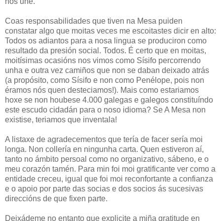
nos une.
Coas responsabilidades que tiven na Mesa puiden
constatar algo que moitas veces me escoitastes dicir en alto:
Todos os adiantos para a nosa lingua se produciron como
resultado da presión social. Todos. É certo que en moitas,
moitísimas ocasións nos vimos como Sísifo percorrendo
unha e outra vez camiños que non se daban deixado atrás
(a propósito, como Sísifo e non como Penélope, pois non
éramos nós quen desteciamos!). Mais como estariamos
hoxe se non houbese 4.000 galegas e galegos constituíndo
este escudo cidadán para o noso idioma? Se A Mesa non
existise, teriamos que inventala!
A listaxe de agradecementos que tería de facer sería moi
longa. Non collería en ningunha carta. Quen estiveron aí,
tanto no ámbito persoal como no organizativo, sábeno, e o
meu corazón tamén. Para min foi moi gratificante ver como a
entidade creceu, igual que foi moi reconfortante a confianza
e o apoio por parte das socias e dos socios ás sucesivas
direccións de que fixen parte.
Deixádeme no entanto que explicite a miña gratitude en