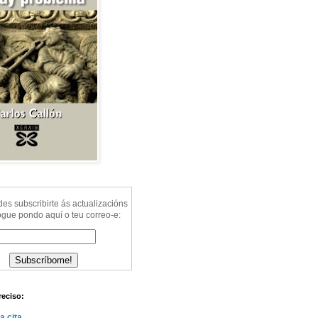
s subscribirte ás actualizacións
ogue pondo aquí o teu correo-e:
reciso:
a cita