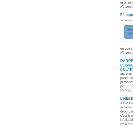
estatais
Há uma
El toup
en que tr
Há uma
DARRE
L'EXPRE
DE LA 
entre les
parlar de
persones
pe...
Há 3 se
L'HEB
« Lire F
véhicule 
débordan
c’est le 
infatigabl
Há 5 se