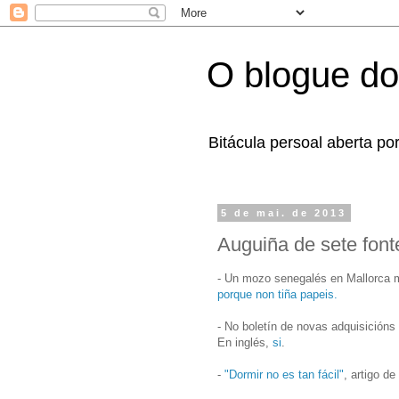
O blogue do
Bitácula persoal aberta po
5 de mai. de 2013
Auguiña de sete font
- Un mozo senegalés en Mallorca m
porque non tiña papeis.
- No boletín de novas adquisicións 
En inglés,
si
.
-
"Dormir no es tan fácil"
, artigo d