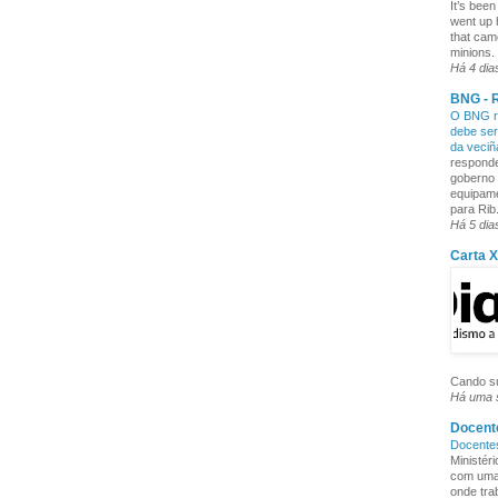
It’s been
went up 
that cam
minions. 
Há 4 dia
BNG - R
O BNG re
debe ser
da veci
responde
goberno 
equipame
para Rib.
Há 5 dia
Carta 
Cando su
Há uma
Docente
Docente
Ministér
com uma 
onde tra