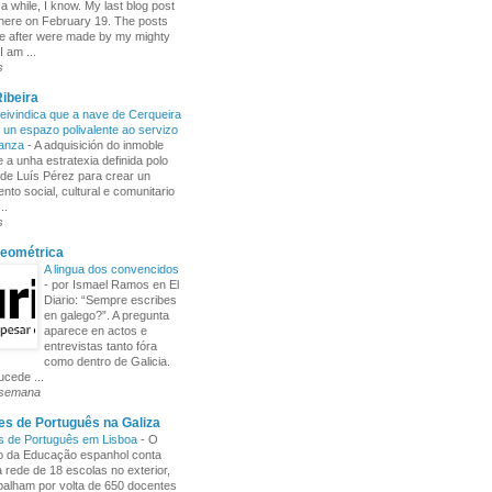
 a while, I know. My last blog post
here on February 19. The posts
e after were made by my mighty
I am ...
s
ibeira
ivindica que a nave de Cerqueira
 un espazo polivalente ao servizo
ñanza
-
A adquisición do inmoble
 a unha estratexia definida polo
de Luís Pérez para crear un
nto social, cultural e comunitario
..
s
Xeométrica
A lingua dos convencidos
-
por Ismael Ramos en El
Diario: “Sempre escribes
en galego?”. A pregunta
aparece en actos e
entrevistas tanto fóra
como dentro de Galicia.
cede ...
 semana
s de Português na Galiza
s de Português em Lisboa
-
O
io da Educação espanhol conta
rede de 18 escolas no exterior,
balham por volta de 650 docentes