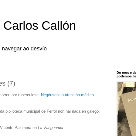
 Carlos Callón
r navegar ao desvío
Do eros e d
podemos bal
es (7)
orreu por tuberculose.
Negóuselle a atención médica
da biblioteca municipal de Ferrol non hai nada en galego.
e Vicente Palomera en
La Vanguardia
.