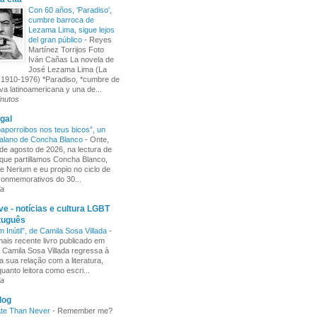
Con 60 años, 'Paradiso',
cumbre barroca de
Lezama Lima, sigue lejos
del gran público
-
Reyes
Martínez Torrijos Foto
Iván Cañas La novela de
José Lezama Lima (La
1910-1976) *Paradiso, *cumbre de
iva latinoamericana y una de...
inutos
gal
aporroibos nos teus bicos”, un
alano de Concha Blanco
-
Onte,
de agosto de 2026, na lectura de
ue partillamos Concha Blanco,
e Nerium e eu propio no ciclo de
 conmemorativos do 30...
ia
e - notícias e cultura LGBT
tuguês
m Inútil”, de Camila Sosa Villada
-
ais recente livro publicado em
, Camila Sosa Villada regressa à
a sua relação com a literatura,
uanto leitora como escri...
ia
log
ate Than Never
-
Remember me?