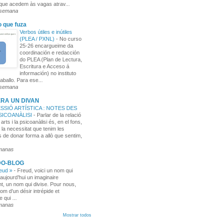
 que acedem às vagas atrav...
 semana
o que fuza
Verbos útiles e inútiles
(PLEA / PXNL)
-
No curso
25-26 encargueime da
coordinación e redacción
do PLEA (Plan de Lectura,
Escritura e Acceso á
información) no instituto
aballo. Para ese...
 semana
RA UN DIVAN
SSIÓ ARTÍSTICA : NOTES DES
PSICOANÀLISI
-
Parlar de la relació
 arts i la psicoanàlisi és, en el fons,
 la necessitat que tenim les
 de donar forma a allò que sentim,
manas
DO-BLOG
reud »
-
Freud, voici un nom qui
aujourd’hui un imaginaire
t, un nom qui divise. Pour nous,
nom d’un désir intrépide et
e qui ...
manas
Mostrar todos