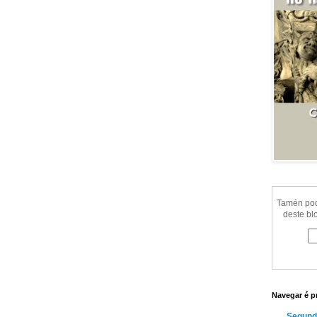
Tamén pode
deste bl
Navegar é p
Segund