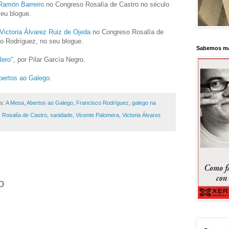
 Ramón Barreiro
no Congreso Rosalía de Castro no século
seu blogue.
Victoria Álvarez Ruiz de Ojeda
no Congreso Rosalía de
co Rodríguez, no seu blogue.
Sabemos má
lero"
, por Pilar García Negro.
bertos ao Galego
.
as:
A Mesa
,
Abertos ao Galego
,
Francisco Rodríguez
,
galego na
,
Rosalía de Castro
,
sanidade
,
Vicente Palomera
,
Victoria Álvarez
o