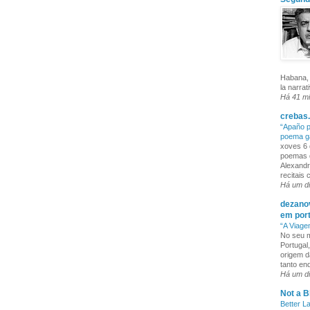
Habana, 
la narrat
Há 41 m
crebas.
“Apaño p
poema g
xoves 6 
poemas q
Alexandr
recitais
Há um d
dezanov
em por
“A Viage
No seu m
Portugal
origem d
tanto enq
Há um d
Not a B
Better L