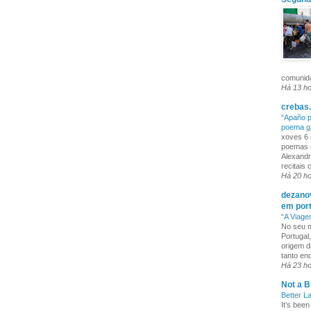
comunida
Há 13 h
crebas.
“Apaño p
poema g
xoves 6 
poemas q
Alexandr
recitais
Há 20 h
dezanov
em por
“A Viage
No seu m
Portugal
origem d
tanto enq
Há 23 h
Not a B
Better L
It’s been