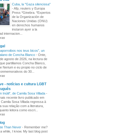
Cuba, la "Gaza silenciosa"
-
Afp, reuters y Europa
Press *Ginebra. *Expertos
de la Organización de
Naciones Unidas (ONU)
en derechos humanos
instaron ayer a la
d internacion...
oras
gal
aporroibos nos teus bicos”, un
alano de Concha Blanco
-
Onte,
de agosto de 2026, na lectura de
ue partillamos Concha Blanco,
e Nerium e eu propio no ciclo de
 conmemorativos do 30...
oras
e - notícias e cultura LGBT
tuguês
m Inútil”, de Camila Sosa Villada
-
ais recente livro publicado em
, Camila Sosa Villada regressa à
a sua relação com a literatura,
uanto leitora como escri...
oras
log
ate Than Never
-
Remember me?
 a while, I know. My last blog post