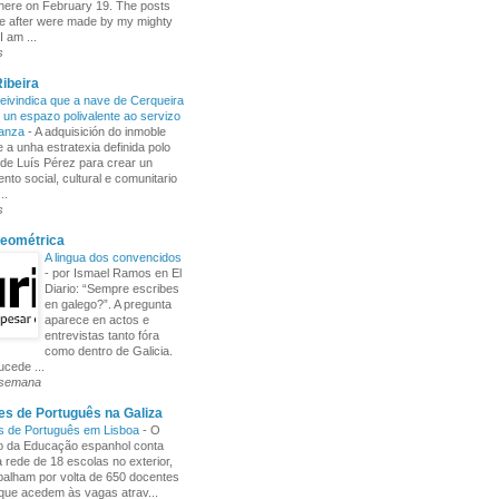
here on February 19. The posts
e after were made by my mighty
I am ...
s
ibeira
ivindica que a nave de Cerqueira
 un espazo polivalente ao servizo
ñanza
-
A adquisición do inmoble
 a unha estratexia definida polo
de Luís Pérez para crear un
nto social, cultural e comunitario
..
s
Xeométrica
A lingua dos convencidos
-
por Ismael Ramos en El
Diario: “Sempre escribes
en galego?”. A pregunta
aparece en actos e
entrevistas tanto fóra
como dentro de Galicia.
cede ...
 semana
s de Português na Galiza
s de Português em Lisboa
-
O
io da Educação espanhol conta
rede de 18 escolas no exterior,
balham por volta de 650 docentes
 que acedem às vagas atrav...