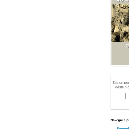
Tamén pode
deste bl
Navegar é p
Segund