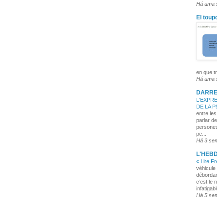
Há uma
El toup
en que tr
Há uma
DARRE
L'EXPRE
DE LA 
entre les
parlar de
persones
pe...
Há 3 se
L'HEB
« Lire F
véhicule 
débordan
c’est le 
infatigabl
Há 5 se