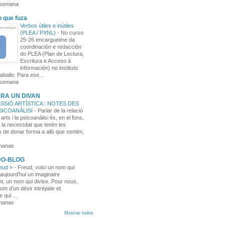
 semana
o que fuza
Verbos útiles e inútiles
(PLEA / PXNL)
-
No curso
25-26 encargueime da
coordinación e redacción
do PLEA (Plan de Lectura,
Escritura e Acceso á
información) no instituto
aballo. Para ese...
 semana
RA UN DIVAN
SSIÓ ARTÍSTICA : NOTES DES
PSICOANÀLISI
-
Parlar de la relació
 arts i la psicoanàlisi és, en el fons,
 la necessitat que tenim les
 de donar forma a allò que sentim,
manas
DO-BLOG
reud »
-
Freud, voici un nom qui
aujourd’hui un imaginaire
t, un nom qui divise. Pour nous,
nom d’un désir intrépide et
e qui ...
manas
Mostrar todos