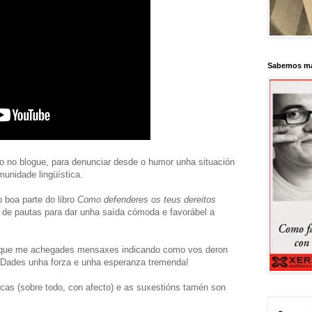
Sabemos má
o no blogue, para denunciar desde o humor unha situación
nidade lingüística.
o boa parte do libro
Como defenderes os teus dereitos
 de pautas para dar unha saída cómoda e favorábel a
s que me achegades mensaxes indicando como vos deron
. Dades unha forza e unha esperanza tremenda!
icas (sobre todo, con afecto) e as suxestións tamén son