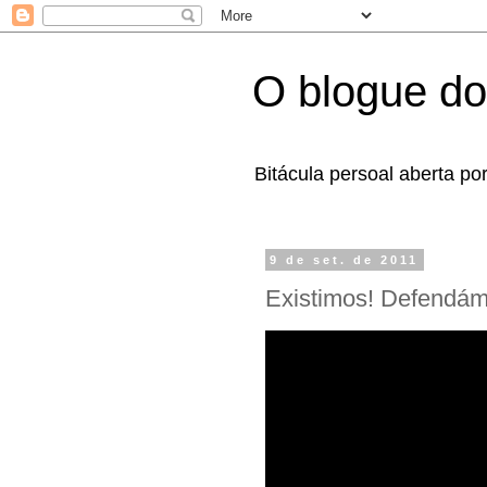
O blogue do
Bitácula persoal aberta po
9 de set. de 2011
Existimos! Defendá