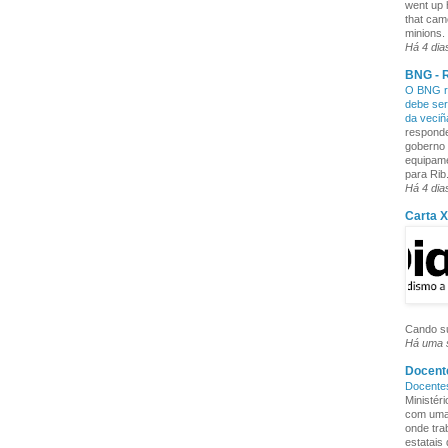
went up 
that cam
minions. 
Há 4 dia
BNG - R
O BNG re
debe ser
da veci
responde
goberno 
equipame
para Rib.
Há 4 dia
Carta 
Cando su
Há uma
Docente
Docente
Ministér
com uma 
onde tra
estatais