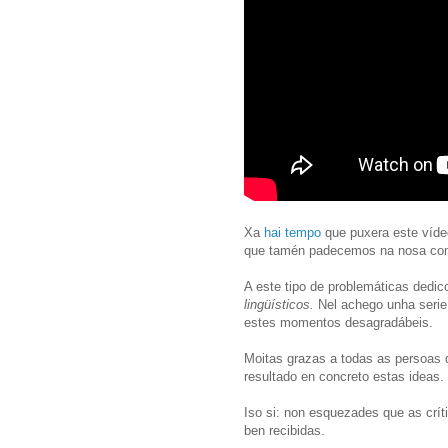
Xa
hai tempo
que puxera este víde
que tamén padecemos na nosa comu
A este tipo de problemáticas dedic
lingüísticos.
Nel achego
unha serie
estes momentos desagradábeis.
Moitas grazas a todas as persoa
resultado en concreto estas ideas
Iso si: non esquezades que as crít
ben recibidas.