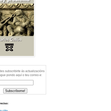
s subscribirte ás actualizacións
ogue pondo aquí o teu correo-e:
reciso:
a cita