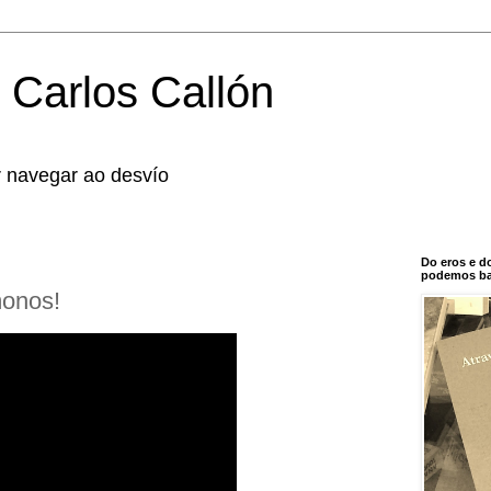
 Carlos Callón
r navegar ao desvío
Do eros e d
podemos bal
monos!