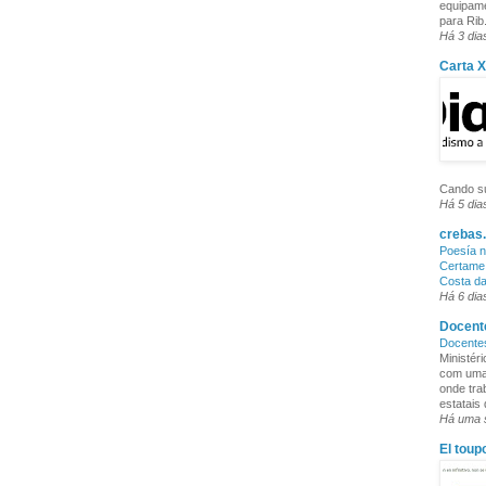
equipame
para Rib.
Há 3 dia
Carta 
Cando su
Há 5 dia
crebas.
Poesía n
Certame 
Costa d
Há 6 dia
Docente
Docente
Ministér
com uma 
onde tra
estatais
Há uma
El toup