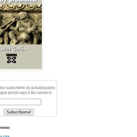
s subscribirte ás actualizacións
ogue pondo aquí o teu correo-e:
reciso:
a cita