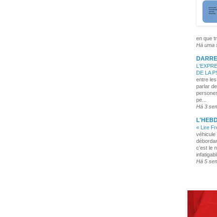
en que tr
Há uma
DARRE
L'EXPRE
DE LA 
entre les
parlar de
persones
pe...
Há 3 se
L'HEB
« Lire F
véhicule 
débordan
c’est le 
infatigabl
Há 5 se