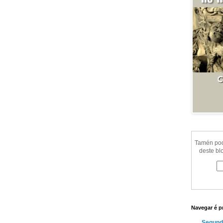
Tamén pode
deste bl
Navegar é p
Segund