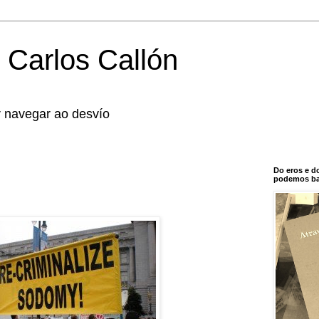
 Carlos Callón
r navegar ao desvío
Do eros e d
podemos bal