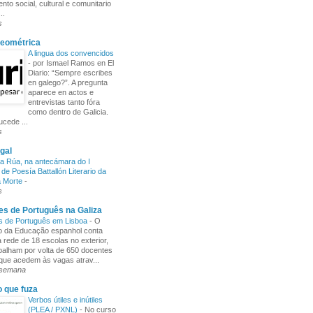
nto social, cultural e comunitario
..
s
Xeométrica
A lingua dos convencidos
-
por Ismael Ramos en El
Diario: “Sempre escribes
en galego?”. A pregunta
aparece en actos e
entrevistas tanto fóra
como dentro de Galicia.
cede ...
s
gal
a Rúa, na antecámara do I
de Poesía Battallón Literario da
a Morte
-
s
s de Português na Galiza
s de Português em Lisboa
-
O
io da Educação espanhol conta
rede de 18 escolas no exterior,
balham por volta de 650 docentes
 que acedem às vagas atrav...
 semana
o que fuza
Verbos útiles e inútiles
(PLEA / PXNL)
-
No curso