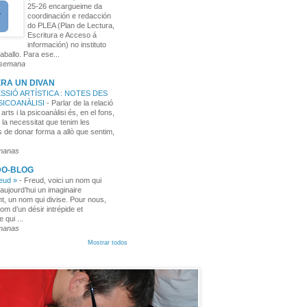
25-26 encargueime da
coordinación e redacción
do PLEA (Plan de Lectura,
Escritura e Acceso á
información) no instituto
aballo. Para ese...
 semana
RA UN DIVAN
SSIÓ ARTÍSTICA : NOTES DES
PSICOANÀLISI
-
Parlar de la relació
 arts i la psicoanàlisi és, en el fons,
 la necessitat que tenim les
 de donar forma a allò que sentim,
manas
DO-BLOG
reud »
-
Freud, voici un nom qui
aujourd’hui un imaginaire
t, un nom qui divise. Pour nous,
nom d’un désir intrépide et
e qui ...
manas
Mostrar todos