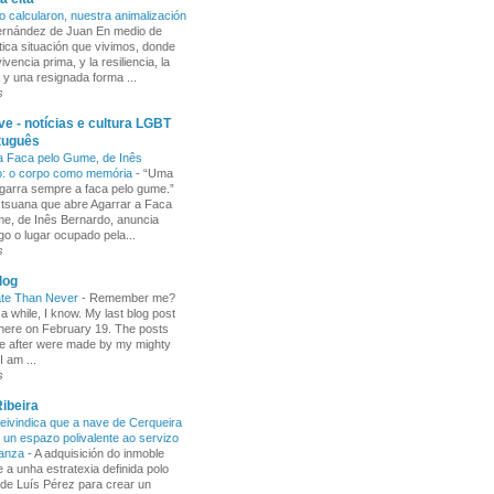
o calcularon, nuestra animalización
Fernández de Juan En medio de
tica situación que vivimos, donde
ivencia prima, y la resiliencia, la
 y una resignada forma ...
s
e - notícias e cultura LGBT
tuguês
a Faca pelo Gume, de Inês
o: o corpo como memória
-
“Uma
garra sempre a faca pelo gume.”
 tsuana que abre Agarrar a Faca
e, de Inês Bernardo, anuncia
go o lugar ocupado pela...
s
log
ate Than Never
-
Remember me?
 a while, I know. My last blog post
here on February 19. The posts
e after were made by my mighty
I am ...
s
ibeira
ivindica que a nave de Cerqueira
 un espazo polivalente ao servizo
ñanza
-
A adquisición do inmoble
 a unha estratexia definida polo
de Luís Pérez para crear un