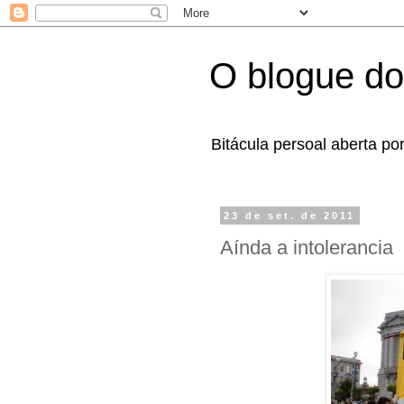
O blogue do
Bitácula persoal aberta po
23 de set. de 2011
Aínda a intolerancia