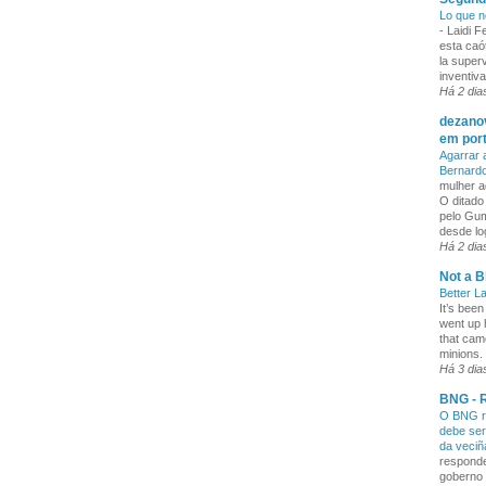
Lo que n
-
Laidi 
esta caó
la superv
inventiva
Há 2 dia
dezanov
em por
Agarrar 
Bernard
mulher a
O ditado
pelo Gum
desde lo
Há 2 dia
Not a B
Better L
It’s been
went up 
that cam
minions. 
Há 3 dia
BNG - R
O BNG re
debe ser
da veci
responde
goberno 