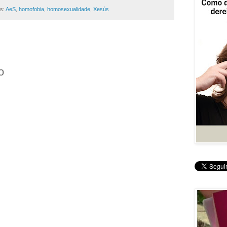
as:
AeS
,
homofobia
,
homosexualidade
,
Xesús
o