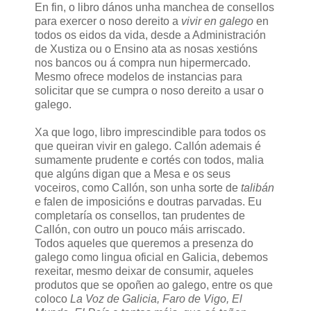
En fin, o libro dános unha manchea de consellos
para exercer o noso dereito a
vivir en galego
en
todos os eidos da vida, desde a Administración
de Xustiza ou o Ensino ata as nosas xestións
nos bancos ou á compra nun hipermercado.
Mesmo ofrece modelos de instancias para
solicitar que se cumpra o noso dereito a usar o
galego.
Xa que logo, libro imprescindible para todos os
que queiran vivir en galego. Callón ademais é
sumamente prudente e cortés con todos, malia
que algúns digan que a Mesa e os seus
voceiros, como Callón, son unha sorte de
talibán
e falen de imposicións e doutras parvadas. Eu
completaría os consellos, tan prudentes de
Callón, con outro un pouco máis arriscado.
Todos aqueles que queremos a presenza do
galego como lingua oficial en Galicia, debemos
rexeitar, mesmo deixar de consumir, aqueles
produtos que se opoñen ao galego, entre os que
coloco
La Voz de Galicia, Faro de Vigo, El