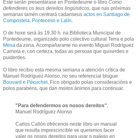
Este serán presentarase en Pontedeume o libro
Como
defenderes os teus dereitos lingüísticos
, que nas próximas
semanas tamén centrará cadanseus
actos en Santiago de
Compostela, Ponteceso e Lalín
.
O de hoxe será ás 19.30 h. na Biblioteca Municipal de
Pontedeume, organizado polo colectivo cultural Terra e pola
Mesa
da zona. Acompañarame no evento Miguel Rodríguez
Carnota e, con certeza, todas as persoas que quixerdes e
puiderdes.
O libro recibiu esta mesma semana a atención crítica de
Manuel Rodríguez Alonso, no seu referencial blogue
Bouvard e Pécuchet
. Fico obrigado polas consideracións e
polos parabéns, que dan moitos ánimos para continuar.
"Para defendermos os nosos dereitos"
,
Manuel Rodríguez Alonso
Carlos Callón ofrécenos neste libro un manual
que resulta imprescincible se queremos facer
valer os nosos dereitos para usar o galego en