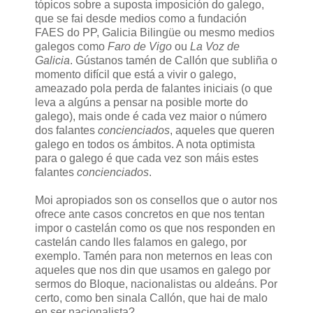
tópicos sobre a suposta imposición do galego,
que se fai desde medios como a fundación
FAES do PP, Galicia Bilingüe ou mesmo medios
galegos como
Faro de Vigo
ou
La Voz de
Galicia
. Gústanos tamén de Callón que subliña o
momento difícil que está a vivir o galego,
ameazado pola perda de falantes iniciais (o que
leva a algúns a pensar na posible morte do
galego), mais onde é cada vez maior o número
dos falantes
concienciados
, aqueles que queren
galego en todos os ámbitos. A nota optimista
para o galego é que cada vez son máis estes
falantes
concienciados
.
Moi apropiados son os consellos que o autor nos
ofrece ante casos concretos en que nos tentan
impor o castelán como os que nos responden en
castelán cando lles falamos en galego, por
exemplo. Tamén para non meternos en leas con
aqueles que nos din que usamos en galego por
sermos do Bloque, nacionalistas ou aldeáns. Por
certo, como ben sinala Callón, que hai de malo
en ser nacionalista?