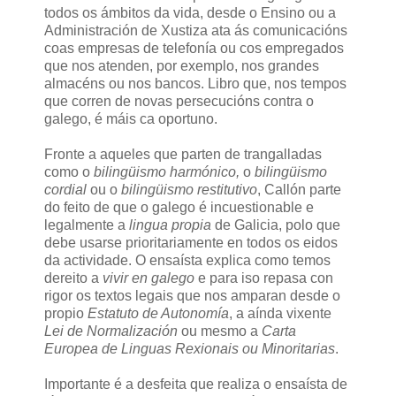
todos os ámbitos da vida, desde o Ensino ou a
Administración de Xustiza ata ás comunicacións
coas empresas de telefonía ou cos empregados
que nos atenden, por exemplo, nos grandes
almacéns ou nos bancos. Libro que, nos tempos
que corren de novas persecucións contra o
galego, é máis ca oportuno.
Fronte a aqueles que parten de trangalladas
como o
bilingüismo harmónico,
o
bilingüismo
cordial
ou o
bilingüismo restitutivo
, Callón parte
do feito de que o galego é incuestionable e
legalmente a
lingua propia
de Galicia, polo que
debe usarse prioritariamente en todos os eidos
da actividade. O ensaísta explica como temos
dereito a
vivir en galego
e para iso repasa con
rigor os textos legais que nos amparan desde o
propio
Estatuto de Autonomía
, a aínda vixente
Lei de Normalización
ou mesmo a
Carta
Europea de Linguas Rexionais ou Minoritarias
.
Importante é a desfeita que realiza o ensaísta de