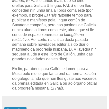
Mundo, El País
e tantos máis, que só teñen
orellas para Galicia Bilingüe, FAES e non lles
conceden nin unha liña a libros coma este (por
exemplo, o progre
El País
faltoulle tempo para
publicar o manifesto pola lingua común de
Savater e compaña, pero nas páxinas de Galicia
nunca alude a libros coma este, aínda que si lle
concede espazo xeneroso ao
bilingüismo
restitutivo
. Por certo, na crítica desta pasada
semana sobre novidades editoriais do diario
madrileño da progresía hispana, D. Vilavedra nin
sequera alude a este libro de Callón, unha das
grandes novidades destes días).
En fin, parabéns para Callón e tamén para a
Mesa polo moito que fan a prol da normalización
do galego, aínda que non lles guste aos voceiros
da prensa editada en Galicia ou ao órgano oficial
da progresía hispana,
El País.