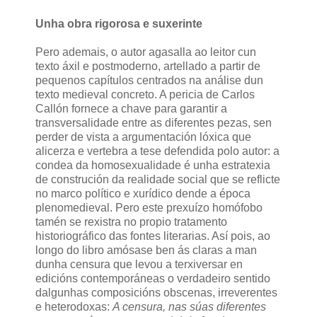
Unha obra rigorosa e suxerinte
Pero ademais, o autor agasalla ao leitor cun
texto áxil e postmoderno, artellado a partir de
pequenos capítulos centrados na análise dun
texto medieval concreto. A pericia de Carlos
Callón fornece a chave para garantir a
transversalidade entre as diferentes pezas, sen
perder de vista a argumentación lóxica que
alicerza e vertebra a tese defendida polo autor: a
condea da homosexualidade é unha estratexia
de construción da realidade social que se reflicte
no marco político e xurídico dende a época
plenomedieval. Pero este prexuízo homófobo
tamén se rexistra no propio tratamento
historiográfico das fontes literarias. Así pois, ao
longo do libro amósase ben ás claras a man
dunha censura que levou a terxiversar en
edicións contemporáneas o verdadeiro sentido
dalgunhas composicións obscenas, irreverentes
e heterodoxas:
A censura, nas súas diferentes