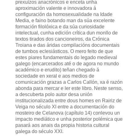
prexuízos anacrónicos e enceta unha
aproximación valente e innovadora á
configuración da homosexualidade na Idade
Media, e faino botando man da súa excelente
formación filolóxica e da súa curiosidade
intelectual, cunha edición crítica dun monllo de
textos tirados dos cancioneiros, da Crónica
Troiana e das áridas compilacións documentais
de tumbos eclesiásticos. O mero feito de que
estes piares fundamentais do legado medieval
galego (encarcerados até o de agora no mundo
académico e erudito) teñan chegado á
sociedade en xeral e aos medios de
comunicación grazas a Carlos Callón, xa é razón
abonda para mercar e ler este libro. Neste senso,
a descuberta polo autor desa unión
institucionalizada entre dous homes en Rairiz de
Veiga no século XI entre a documentación do
mosteiro de Celanova (capítulo 14) conlevou un
impacto mediático e unha posterior polémica que
pasará aos anais da propia historia cultural
galega do século XXI.