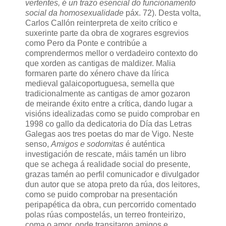
vertentes, é un trazo esencial do funcionamento
social da homosexualidade
páx. 72). Desta volta,
Carlos Callón reinterpreta de xeito crítico e
suxerinte parte da obra de xograres esgrevios
como Pero da Ponte e contribúe a
comprendermos mellor o verdadeiro contexto do
que xorden as cantigas de maldizer. Malia
formaren parte do xénero chave da lírica
medieval galaicoportuguesa, semella que
tradicionalmente as cantigas de amor gozaron
de meirande éxito entre a crítica, dando lugar a
visións idealizadas como se puido comprobar en
1998 co gallo da dedicatoria do Día das Letras
Galegas aos tres poetas do mar de Vigo. Neste
senso,
Amigos e sodomitas
é auténtica
investigación de rescate, máis tamén un libro
que se achega á realidade social do presente,
grazas tamén ao perfil comunicador e divulgador
dun autor que se atopa preto da rúa, dos leitores,
como se puido comprobar na presentación
peripapética da obra, cun percorrido comentado
polas rúas compostelás, un terreo fronteirizo,
coma o amor, onde transitaron amigos e