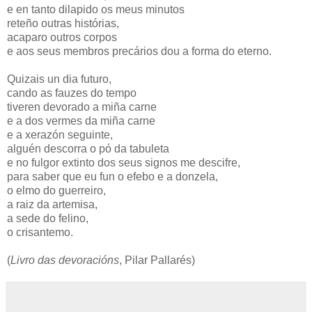
e en tanto dilapido os meus minutos
reteño outras histórias,
acaparo outros corpos
e aos seus membros precários dou a forma do eterno.
Quizais un dia futuro,
cando as fauzes do tempo
tiveren devorado a miña carne
e a dos vermes da miña carne
e a xerazón seguinte,
alguén descorra o pó da tabuleta
e no fulgor extinto dos seus signos me descifre,
para saber que eu fun o efebo e a donzela,
o elmo do guerreiro,
a raiz da artemisa,
a sede do felino,
o crisantemo.
(
Livro das devoracións
, Pilar Pallarés)