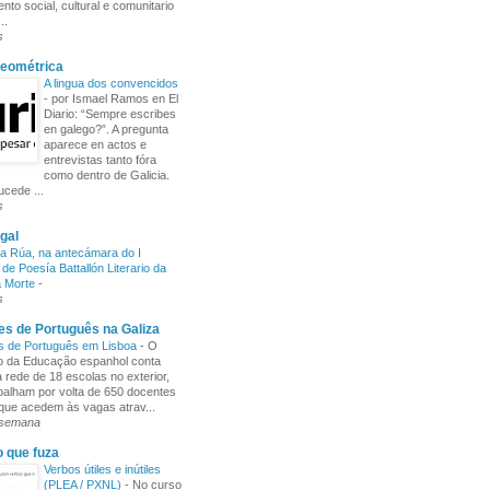
nto social, cultural e comunitario
..
s
Xeométrica
A lingua dos convencidos
-
por Ismael Ramos en El
Diario: “Sempre escribes
en galego?”. A pregunta
aparece en actos e
entrevistas tanto fóra
como dentro de Galicia.
cede ...
s
gal
a Rúa, na antecámara do I
de Poesía Battallón Literario da
a Morte
-
s
s de Português na Galiza
s de Português em Lisboa
-
O
io da Educação espanhol conta
rede de 18 escolas no exterior,
balham por volta de 650 docentes
 que acedem às vagas atrav...
 semana
o que fuza
Verbos útiles e inútiles
(PLEA / PXNL)
-
No curso