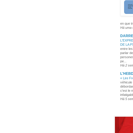
en que tr
Há uma
DARRE
L'EXPRE
DE LA 
entre les
parlar de
persones
pe...
Há 2 se
L'HEB
« Lire F
véhicule 
débordan
c’est le 
infatigabl
Há 5 se