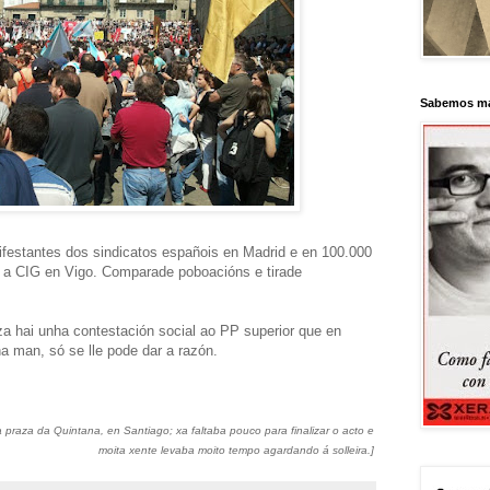
Sabemos má
festantes dos sindicatos españois en Madrid e en 100.000
 a CIG en Vigo. Comparade poboacións e tirade
a hai unha contestación social ao PP superior que en
a man, só se lle pode dar a razón.
 praza da Quintana, en Santiago; xa faltaba pouco para finalizar o acto e
moita xente levaba moito tempo agardando á solleira.]