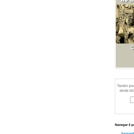
Tamén pode
deste bl
Navegar é p
Segund