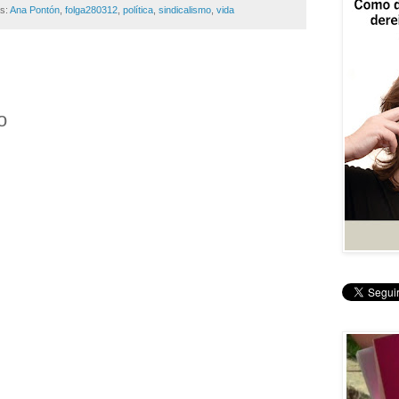
as:
Ana Pontón
,
folga280312
,
política
,
sindicalismo
,
vida
o