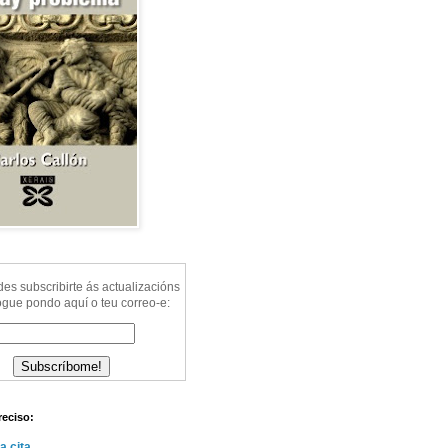
s subscribirte ás actualizacións
ogue pondo aquí o teu correo-e:
reciso:
a cita