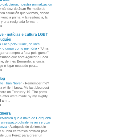
o calcularon, nuestra animalización
Fernández de Juan En medio de
tica situación que vivimos, donde
ivencia prima, y la resiliencia, la
 y una resignada forma ...
ia
e - notícias e cultura LGBT
tuguês
a Faca pelo Gume, de Inês
o: o corpo como memória
-
“Uma
garra sempre a faca pelo gume.”
 tsuana que abre Agarrar a Faca
e, de Inês Bernardo, anuncia
go o lugar ocupado pela...
ia
log
ate Than Never
-
Remember me?
 a while, I know. My last blog post
here on February 19. The posts
e after were made by my mighty
I am ...
s
ibeira
ivindica que a nave de Cerqueira
 un espazo polivalente ao servizo
ñanza
-
A adquisición do inmoble
 a unha estratexia definida polo
de Luís Pérez para crear un