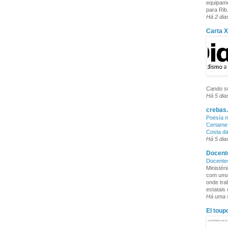
equipame
para Rib.
Há 2 dia
Carta 
Cando su
Há 5 dia
crebas.
Poesía n
Certame 
Costa d
Há 5 dia
Docente
Docente
Ministér
com uma 
onde tra
estatais
Há uma
El toup