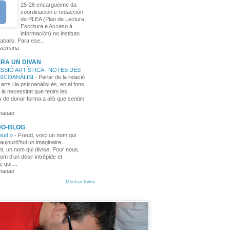
25-26 encargueime da
coordinación e redacción
do PLEA (Plan de Lectura,
Escritura e Acceso á
información) no instituto
aballo. Para ese...
 semana
RA UN DIVAN
SSIÓ ARTÍSTICA : NOTES DES
PSICOANÀLISI
-
Parlar de la relació
 arts i la psicoanàlisi és, en el fons,
 la necessitat que tenim les
 de donar forma a allò que sentim,
manas
DO-BLOG
reud »
-
Freud, voici un nom qui
aujourd’hui un imaginaire
t, un nom qui divise. Pour nous,
nom d’un désir intrépide et
e qui ...
manas
Mostrar todos