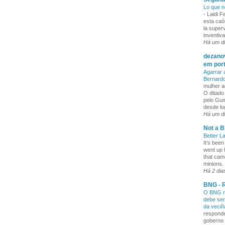
Lo que n
-
Laidi 
esta caó
la superv
inventiva
Há um d
dezanov
em por
Agarrar 
Bernard
mulher a
O ditado
pelo Gum
desde lo
Há um d
Not a B
Better L
It’s been
went up 
that cam
minions. 
Há 2 dia
BNG - R
O BNG re
debe ser
da veci
responde
goberno 