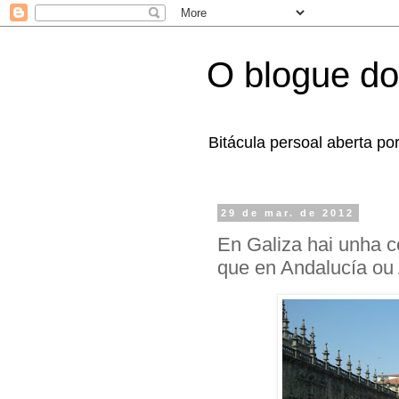
O blogue do
Bitácula persoal aberta po
29 de mar. de 2012
En Galiza hai unha c
que en Andalucía ou 