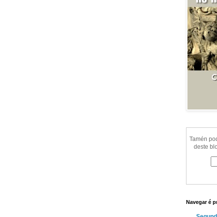
Tamén pode
deste bl
Navegar é p
Segund