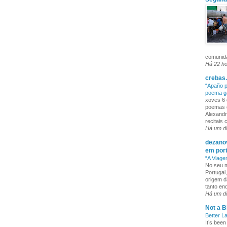
comunida
Há 22 h
crebas.
“Apaño p
poema g
xoves 6 
poemas q
Alexandr
recitais
Há um d
dezanov
em por
“A Viage
No seu m
Portugal
origem d
tanto enq
Há um d
Not a B
Better L
It’s been