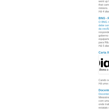
went up 
that cam
minions. 
Há 4 dia
BNG - R
O BNG re
debe ser
da veci
responde
goberno 
equipame
para Rib.
Há 5 dia
Carta 
Cando su
Há uma
Docente
Docente
Ministér
com uma 
onde tra
estatais