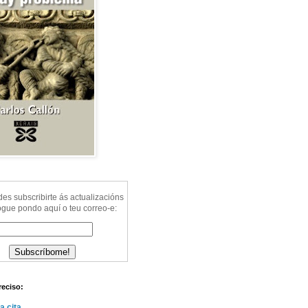
s subscribirte ás actualizacións
ogue pondo aquí o teu correo-e:
reciso:
a cita