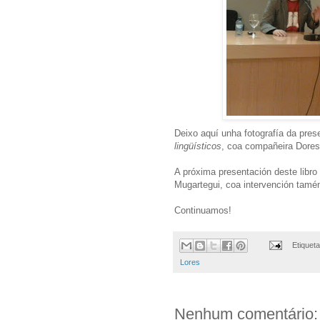
Deixo aquí unha fotografía da pre
lingüísticos
, coa compañeira Dores
A próxima presentación deste libro
Mugartegui, coa intervención tamé
Continuamos!
Etiquet
Lores
Nenhum comentário: