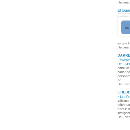
Há uma
El toup
en que tr
Há uma
DARRE
L'EXPRE
DE LA 
entre les
parlar de
persones
pe...
Há 3 se
L'HEB
« Lire F
véhicule 
débordan
c’est le 
infatigabl
Há 5 se