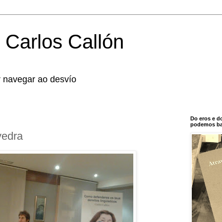
 Carlos Callón
r navegar ao desvío
Do eros e d
podemos bal
vedra