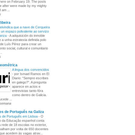
here on February 19. The posts
e after were made by my mighty
I am ...
s
ibeira
ivindica que a nave de Cerqueira
 un espazo polivalente ao servizo
ñanza
-
A adquisición do inmoble
 a unha estratexia definida polo
de Luís Pérez para crear un
nto social, cultural e comunitario
..
s
Xeométrica
A lingua dos convencidos
-
por Ismael Ramos en El
Diario: “Sempre escribes
en galego?”. A pregunta
aparece en actos e
entrevistas tanto fóra
como dentro de Galicia.
cede ...
 semana
s de Português na Galiza
s de Português em Lisboa
-
O
io da Educação espanhol conta
rede de 18 escolas no exterior,
balham por volta de 650 docentes
 que acedem às vagas atrav...