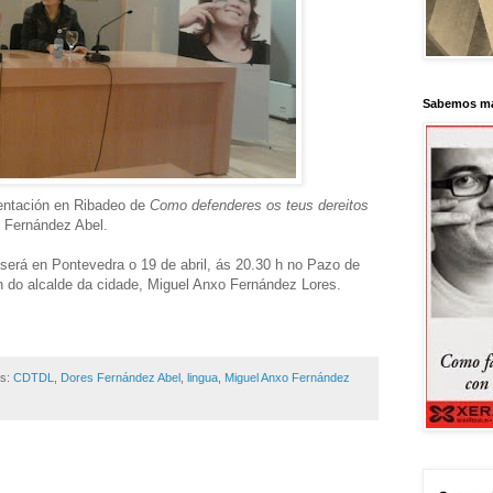
Sabemos má
sentación en Ribadeo de
Como defenderes os teus dereitos
 Fernández Abel.
 será en Pontevedra o 19 de abril, ás 20.30 h no Pazo de
n do alcalde da cidade, Miguel Anxo Fernández Lores.
as:
CDTDL
,
Dores Fernández Abel
,
lingua
,
Miguel Anxo Fernández