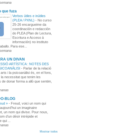
 semana
o que fuza
Verbos útiles e inútiles
(PLEA / PXNL)
-
No curso
25-26 encargueime da
coordinación e redacción
do PLEA (Plan de Lectura,
Escritura e Acceso á
información) no instituto
aballo. Para ese...
 semana
RA UN DIVAN
SSIÓ ARTÍSTICA : NOTES DES
PSICOANÀLISI
-
Parlar de la relació
 arts i la psicoanàlisi és, en el fons,
 la necessitat que tenim les
 de donar forma a allò que sentim,
manas
DO-BLOG
reud »
-
Freud, voici un nom qui
aujourd’hui un imaginaire
t, un nom qui divise. Pour nous,
nom d’un désir intrépide et
e qui ...
manas
Mostrar todos