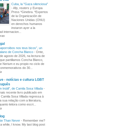
Cuba, la "Gaza silenciosa"
-
Afp, reuters y Europa
Press *Ginebra. *Expertos
de la Organización de
Naciones Unidas (ONU)
en derechos humanos
instaron ayer a la
d internacion...
oras
gal
aporroibos nos teus bicos”, un
alano de Concha Blanco
-
Onte,
de agosto de 2026, na lectura de
ue partillamos Concha Blanco,
e Nerium e eu propio no ciclo de
 conmemorativos do 30...
ia
e - notícias e cultura LGBT
tuguês
m Inútil”, de Camila Sosa Villada
-
ais recente livro publicado em
, Camila Sosa Villada regressa à
a sua relação com a literatura,
uanto leitora como escri...
ia
log
ate Than Never
-
Remember me?
 a while, I know. My last blog post