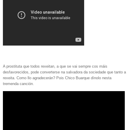
A prostituta que todos rexeitan, a que se vai sempre cos máis
desfavorecidos, pode converterse na salvadora da sociedade que tanto a
rexeita. Como llo agradecerán? Pois Chico Buarque dínolo nesta
tremenda canción.