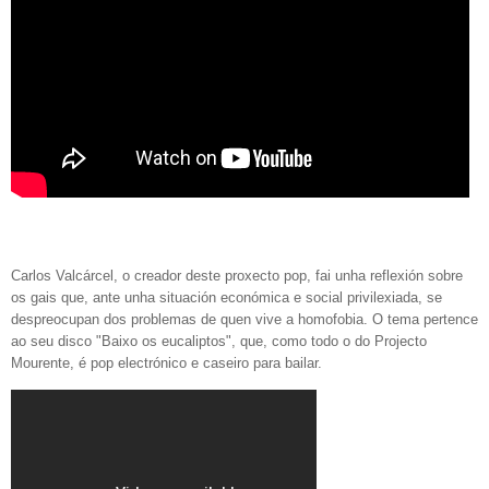
Carlos Valcárcel, o creador deste proxecto pop, fai unha reflexión sobre
os gais que, ante unha situación económica e social privilexiada, se
despreocupan dos problemas de quen vive a homofobia. O tema pertence
ao seu disco "Baixo os eucaliptos", que, como todo o do Projecto
Mourente, é pop electrónico e caseiro para bailar.