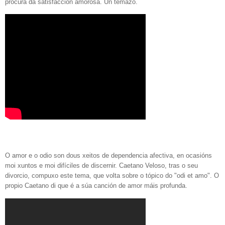
procura da satisfacción amorosa. Un temazo.
O amor e o odio son dous xeitos de dependencia afectiva, en ocasións
moi xuntos e moi difíciles de discernir.
Caetano Veloso, tras o seu
divorcio, compuxo este tema, que volta sobre o tópico do "odi et amo". O
propio Caetano di que é a súa canción de amor máis profunda.