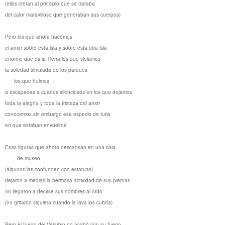
(ellos creían al principio que se trataba
del calor maravilloso que generaban sus cuerpos)
Pero los que ahora hacemos
el amor sobre esta isla y sobre esta otra isla
enorme que es la Tierra los que violamos
la soledad simulada de los parques
los que huimos
a escapadas a cuartos silenciosos en los que dejamos
toda la alegría y toda la tristeza del amor
conocemos sin embargo esa especie de furia
en que estaban envueltos
Esas figuras que ahora descansan en una sala
de museo
(algunos las confunden con estatuas)
dejaron a medias la hermosa actividad de sus piernas
no llegaron a decirse sus nombres al oído
(no gritaron siquiera cuando la lava los cubría)
Pero el fuego del Vesubio no acabó con su fuego