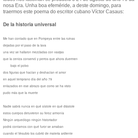
nosa Era. Unha boa efeméride, a deste domingo, para
traermos este poema do escritor cubano Víctor Casaus:
De la historia universal
Me han contado que en Pompeya entre las ruinas
dejadas por el paso de la lava
una vez se hallaron mezcladas con vasijas
que la ceniza conservó y perros que ahora duermen
bajo el polvo
dos figuras que hacían y deshacían el amor
en aquel temprano día del año 79
enlazados en ese abrazo que como se ha visto
pudo más que la muerte
Nadie sabrá nunca en qué sístole en qué diástole
estos cuerpos detuvieron su feroz armonía
Ningún arqueólogo ningún historiador
podrá contarnos con qué furor se amaban
cuando el Vesubio los cubrió de materia ardiente