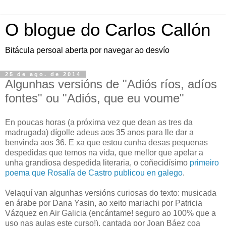
O blogue do Carlos Callón
Bitácula persoal aberta por navegar ao desvío
25 de ago. de 2014
Algunhas versións de "Adiós ríos, adíos
fontes" ou "Adiós, que eu voume"
En poucas horas (a próxima vez que dean as tres da
madrugada) dígolle adeus aos 35 anos para lle dar a
benvinda aos 36. E xa que estou cunha desas pequenas
despedidas que temos na vida, que mellor que apelar a
unha grandiosa despedida literaria, o coñecidísimo
primeiro
poema que Rosalía de Castro publicou en galego
.
Velaquí van algunhas versións curiosas do texto: musicada
en árabe por Dana Yasin, ao xeito mariachi por Patricia
Vázquez en Air Galicia (encántame! seguro ao 100% que a
uso nas aulas este curso!), cantada por Joan Báez coa