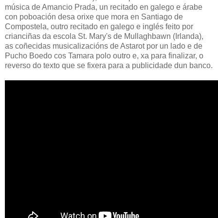
música de Amancio Prada, un recitado en galego e árabe
con poboación desa orixe que mora en Santiago de
Compostela, outro recitado en galego e inglés feito por
crianciñas da escola St. Mary's de Mullaghbawn (Irlanda),
as coñecidas musicalizacións de Astarot por un lado e de
Pucho Boedo cos Tamara polo outro e, xa para finalizar, o
reverso do texto que se fixera para a publicidade dun banco.