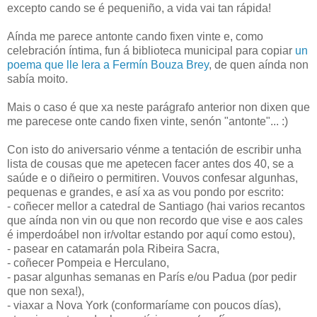
excepto cando se é pequeniño, a vida vai tan rápida!
Aínda me parece antonte cando fixen vinte e, como
celebración íntima, fun á biblioteca municipal para copiar
un
poema que lle lera a Fermín Bouza Brey
, de quen aínda non
sabía moito.
Mais o caso é que xa neste parágrafo anterior non dixen que
me parecese onte cando fixen vinte, senón "antonte"... :)
Con isto do aniversario vénme a tentación de escribir unha
lista de cousas que me apetecen facer antes dos 40, se a
saúde e o diñeiro o permitiren. Vouvos confesar algunhas,
pequenas e grandes, e así xa as vou pondo por escrito:
- coñecer mellor a catedral de Santiago (hai varios recantos
que aínda non vin ou que non recordo que vise e aos cales
é imperdoábel non ir/voltar estando por aquí como estou),
- pasear en catamarán pola Ribeira Sacra,
- coñecer Pompeia e Herculano,
- pasar algunhas semanas en París e/ou Padua (por pedir
que non sexa!),
- viaxar a Nova York (conformaríame con poucos días),