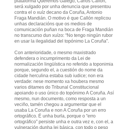
plataforma Queremos Galego, Carlos Callón,
será xulgado por unha denuncia que presentou
contra el o xuíz decano da Coruña, Antonio
Fraga Mandián. O motivo é que Callón replicou
unhas declaracións que os medios de
comunicación puñan na boca de Fraga Mandián
no transcurso dun xuízo: “No tengo ningún rubor
en usar la ilegalidad del topónimo La Coruña”.
Con anterioridade, o mesmo maxistrado
defendera o incumprimento da Lei de
normalización lingüística no referido a toponimia
porque, segundo el, a cuestión do nome da
cidade herculina estaba sub iudice; non era
verdade: nese momento xa houbera mesmo
varios ditames do Tribunal Constitucional
apoiando o uso único do topónimo A Coruña. Así
mesmo, nun documento, como resposta a un
veciño, tamén chegou a argumentar que el
usaba La Coruña e non A Coruña por un erro
ortográfico. É unha burla, porque o “erro
ortográfico” persiste unha e outra vez e, con el, a
vulneración dunha lei básica, con todo o peso