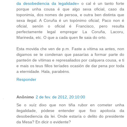
da desobediencia da legalidade»
o cal é un tanto forte
porque unha cousa é que algo sexa oficial, caso da
toponimia, dos nomes de persoa, e outra ben distinta que
sexa ilegal. A Coruña é un topónimo oficial; Paco non é
oficial, senón o oficial é Francisco, pero resulta
perfectamente legal empregar La Coruña, Lacoru,
Marineda, etc. O que a cada quen lle saia do orto.
Esta movida che ven de p.m. Faste a vítima xa antes, non
digamos se te condenan que pasarías a formar parte do
panteón de vítimas e represaliados por calquera cousa, e ti
e mais os teus fillos teríades ocasión de dar pena por toda
a eternidade. Hala, parabéns.
Responder
Anônimo
2 de fev. de 2012, 20:10:00
Se o xuíz dixo que non tiña rubor en cometer unha
ilegalidade, pódese entender que fixo apoloxía da
desobediencia da lei. Onde estaría o delito do presidente
da Mesa? En dicir o evidente?