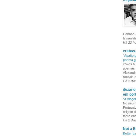
Habana, 
la narrat
Há 22 h
crebas.
“Apaño p
poema g
xoves 6 
poemas q
Alexandr
recitais
Há 2 dia
dezanov
em por
“A Viage
No seu m
Portugal
origem d
tanto enq
Há 2 dia
Not a B
Better L