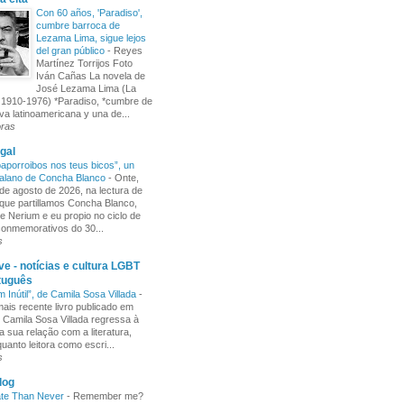
Con 60 años, 'Paradiso',
cumbre barroca de
Lezama Lima, sigue lejos
del gran público
-
Reyes
Martínez Torrijos Foto
Iván Cañas La novela de
José Lezama Lima (La
1910-1976) *Paradiso, *cumbre de
iva latinoamericana y una de...
oras
gal
aporroibos nos teus bicos”, un
alano de Concha Blanco
-
Onte,
de agosto de 2026, na lectura de
ue partillamos Concha Blanco,
e Nerium e eu propio no ciclo de
 conmemorativos do 30...
s
e - notícias e cultura LGBT
tuguês
m Inútil”, de Camila Sosa Villada
-
ais recente livro publicado em
, Camila Sosa Villada regressa à
a sua relação com a literatura,
uanto leitora como escri...
s
log
ate Than Never
-
Remember me?