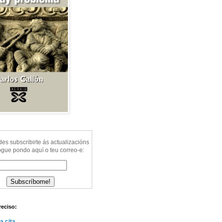
s subscribirte ás actualizacións
ogue pondo aquí o teu correo-e:
reciso:
a cita