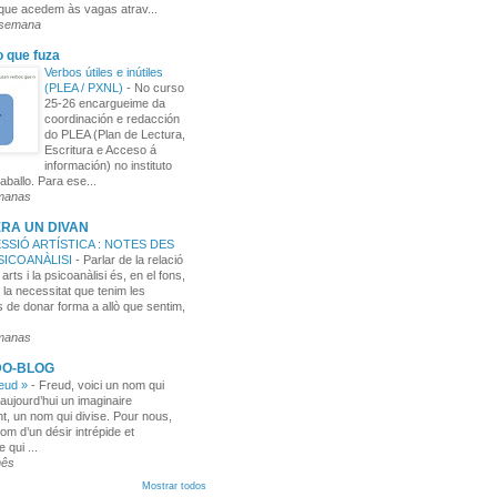
 que acedem às vagas atrav...
 semana
o que fuza
Verbos útiles e inútiles
(PLEA / PXNL)
-
No curso
25-26 encargueime da
coordinación e redacción
do PLEA (Plan de Lectura,
Escritura e Acceso á
información) no instituto
aballo. Para ese...
manas
RA UN DIVAN
SSIÓ ARTÍSTICA : NOTES DES
PSICOANÀLISI
-
Parlar de la relació
 arts i la psicoanàlisi és, en el fons,
 la necessitat que tenim les
 de donar forma a allò que sentim,
manas
DO-BLOG
reud »
-
Freud, voici un nom qui
aujourd’hui un imaginaire
t, un nom qui divise. Pour nous,
nom d’un désir intrépide et
e qui ...
mês
Mostrar todos