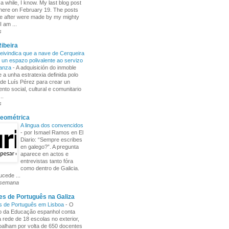
 a while, I know. My last blog post
here on February 19. The posts
e after were made by my mighty
I am ...
s
ibeira
ivindica que a nave de Cerqueira
 un espazo polivalente ao servizo
ñanza
-
A adquisición do inmoble
 a unha estratexia definida polo
de Luís Pérez para crear un
nto social, cultural e comunitario
..
s
Xeométrica
A lingua dos convencidos
-
por Ismael Ramos en El
Diario: “Sempre escribes
en galego?”. A pregunta
aparece en actos e
entrevistas tanto fóra
como dentro de Galicia.
cede ...
 semana
s de Português na Galiza
s de Português em Lisboa
-
O
io da Educação espanhol conta
rede de 18 escolas no exterior,
balham por volta de 650 docentes