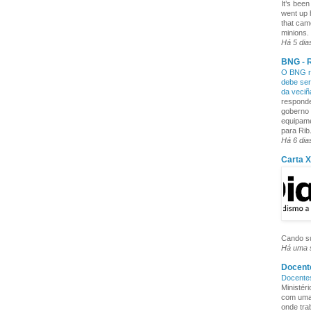
It’s been
went up 
that cam
minions. 
Há 5 dia
BNG - R
O BNG re
debe ser
da veci
responde
goberno 
equipame
para Rib.
Há 6 dia
Carta 
Cando su
Há uma
Docente
Docente
Ministér
com uma 
onde tra