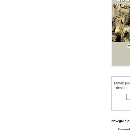
Tamén pode
deste bl
Navegar é p
Segund