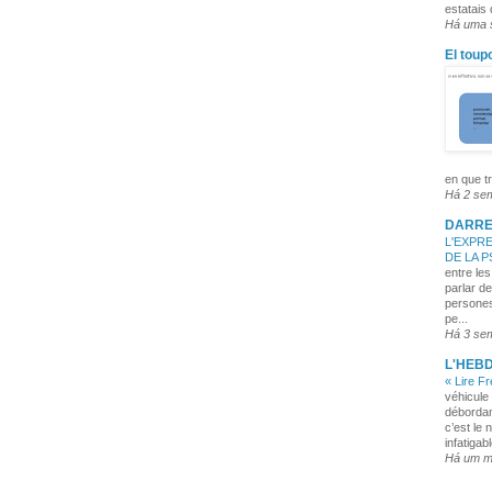
estatais
Há uma
El toup
en que tr
Há 2 se
DARRE
L'EXPRE
DE LA 
entre les
parlar de
persones
pe...
Há 3 se
L'HEB
« Lire F
véhicule 
débordan
c’est le 
infatigabl
Há um 