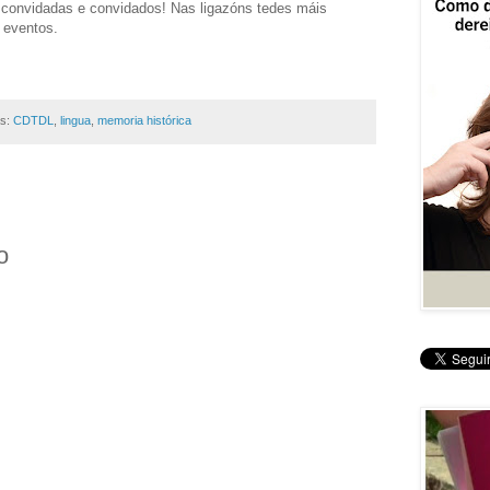
 convidadas e convidados! Nas ligazóns tedes máis
 eventos.
as:
CDTDL
,
lingua
,
memoria histórica
o