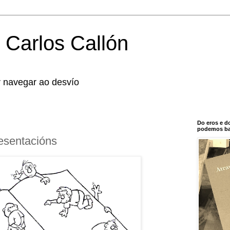
 Carlos Callón
r navegar ao desvío
Do eros e d
podemos bal
esentacións