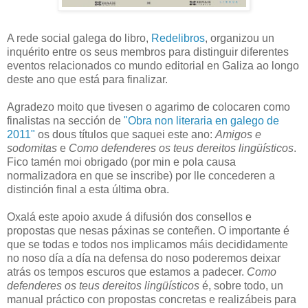
A rede social galega do libro,
Redelibros
, organizou un
inquérito entre os seus membros para distinguir diferentes
eventos relacionados co mundo editorial en Galiza ao longo
deste ano que está para finalizar.
Agradezo moito que tivesen o agarimo de colocaren como
finalistas na sección de
"Obra non literaria en galego de
2011"
os dous títulos que saquei este ano:
Amigos e
sodomitas
e
Como defenderes os teus dereitos lingüísticos
.
Fico tamén moi obrigado (por min e pola causa
normalizadora en que se inscribe) por lle concederen a
distinción final a esta última obra.
Oxalá este apoio axude á difusión dos consellos e
propostas que nesas páxinas se conteñen. O importante é
que se todas e todos nos implicamos máis decididamente
no noso día a día na defensa do noso poderemos deixar
atrás os tempos escuros que estamos a padecer.
Como
defenderes os teus dereitos lingüísticos
é, sobre todo, un
manual práctico con propostas concretas e realizábeis para